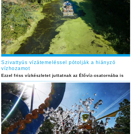
Szivattyús vízátemeléssel pótolják a hiányzó
vízhozamot
Ezzel friss vízkészletet juttatnak az Élővíz-csatornába is