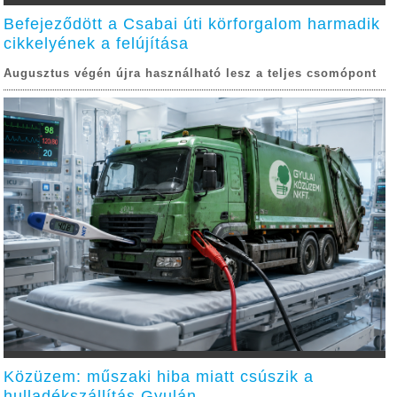
Befejeződött a Csabai úti körforgalom harmadik
cikkelyének a felújítása
Augusztus végén újra használható lesz a teljes csomópont
Közüzem: műszaki hiba miatt csúszik a
hulladékszállítás Gyulán