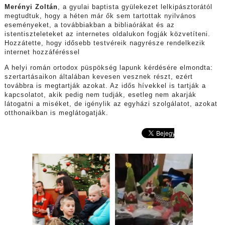
Merényi Zoltán
, a gyulai baptista gyülekezet lelkipásztorától
megtudtuk, hogy a héten már ők sem tartottak nyilvános
eseményeket, a továbbiakban a bibliaórákat és az
istentiszteleteket az internetes oldalukon fogják közvetíteni.
Hozzátette, hogy idősebb testvéreik nagyrésze rendelkezik
internet hozzáféréssel
A helyi román ortodox püspökség lapunk kérdésére elmondta:
szertartásaikon általában kevesen vesznek részt, ezért
továbbra is megtartják azokat. Az idős hívekkel is tartják a
kapcsolatot, akik pedig nem tudják, esetleg nem akarják
látogatni a miséket, de igénylik az egyházi szolgálatot, azokat
otthonaikban is meglátogatják.