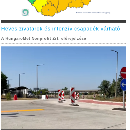
Heves zivatarok és intenzív csapadék várható
A HungaroMet Nonprofit Zrt. előrejelzése