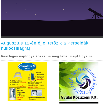
Augusztus 12-én éjjel tetőzik a Perseidák
hullócsillagraj
Részleges napfogyatkozást is meg lehet majd figyelni