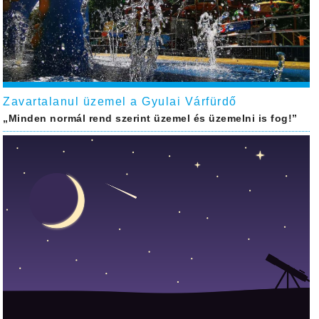
Zavartalanul üzemel a Gyulai Várfürdő
„Minden normál rend szerint üzemel és üzemelni is fog!”