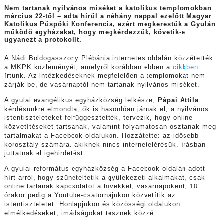
Nem tartanak nyilvános miséket a katolikus templomokban
március 22-től – adta hírül a néhány nappal ezelőtt Magyar
Katolikus Püspöki Konferencia, ezért megkerestük a Gyulán
működő egyházakat, hogy megkérdezzük, követik-e
ugyanezt a protokollt.
A Nádi Boldogasszony Plébánia internetes oldalán közzétették
a MKPK közleményét, amelyről korábban ebben a
cikkben
írtunk. Az intézkedéseknek megfelelően a templomokat nem
zárják be, de vasárnaptól nem tartanak nyilvános miséket.
A gyulai evangélikus egyházközség lelkésze,
Pápai Attila
kérdésünkre elmondta, ők is hasonlóan járnak el, a nyilvános
istentiszteleteket felfüggesztették, tervezik, hogy online
közvetítéseket tartsanak, valamint folyamatosan osztanak meg
tartalmakat a Facebook-oldalukon. Hozzátette: az idősebb
korosztály számára, akiknek nincs internetelérésük, írásban
juttatnak el igehirdetést.
A gyulai református egyházközség a Facebook-oldalán adott
hírt arról, hogy szüneteltetik a gyülekezeti alkalmakat, csak
online tartanak kapcsolatot a hívekkel, vasárnapoként, 10
órakor pedig a Youtube-csatornájukon közvetítik az
istentiszteletet. Honlapjukon és közösségi oldalukon
elmélkedéseket, imádságokat tesznek közzé.