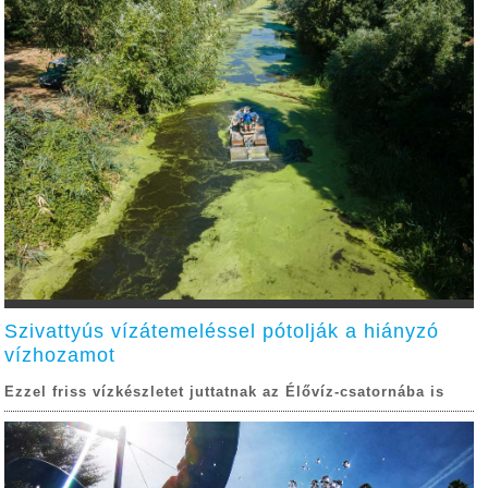
Szivattyús vízátemeléssel pótolják a hiányzó
vízhozamot
Ezzel friss vízkészletet juttatnak az Élővíz-csatornába is