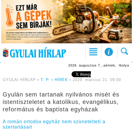
2026. augusztus 7., péntek, Ibolya
GYULAI HÍRLAP •
T. P.
•
HÍREK
• 2020. március 21. 09:00
Gyulán sem tartanak nyilvános misét és
istentiszteletet a katolikus, evangélikus,
református és baptista egyházak
A román ortodox egyház nem szünetelteti a
szertartásait