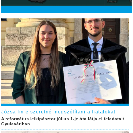
Józsa Imre szeretné megszólítani a fiatalokat
A református lelkipásztor július 1-je óta látja el feladatait
Gyulaváriban