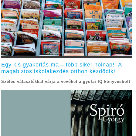
Egy kis gyakorlás ma – több siker holnap! A
magabiztos iskolakezdés otthon kezdődik!
Széles választékkal várja a vevőket a gyulai IQ könyvesbolt