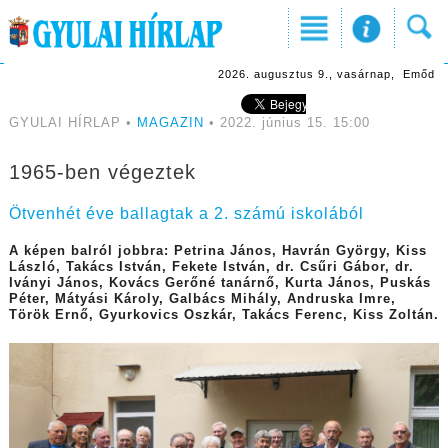
2026. augusztus 9., vasárnap, Emőd
GYULAI HÍRLAP •
MAGAZIN
• 2022. június 15. 15:00
1965-ben végeztek
Ötvenhét éve ballagtak a 2. számú iskolából
A képen balról jobbra: Petrina János, Havrán György, Kiss
László, Takács István, Fekete István, dr. Csűri Gábor, dr.
Iványi János, Kovács Gerőné tanárnő, Kurta János, Puskás
Péter, Mátyási Károly, Galbács Mihály, Andruska Imre,
Török Ernő, Gyurkovics Oszkár, Takács Ferenc, Kiss Zoltán.