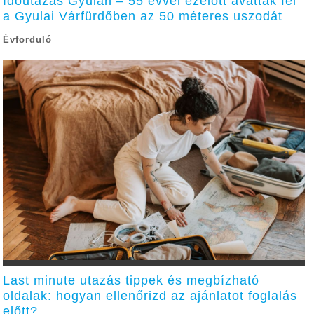
Időutazás Gyulán – 55 évvel ezelőtt avatták fel
a Gyulai Várfürdőben az 50 méteres uszodát
Évforduló
Last minute utazás tippek és megbízható
oldalak: hogyan ellenőrizd az ajánlatot foglalás
előtt?