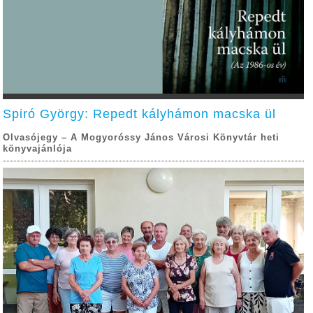
Spiró György: Repedt kályhámon macska ül
Olvasójegy – A Mogyoróssy János Városi Könyvtár heti
könyvajánlója