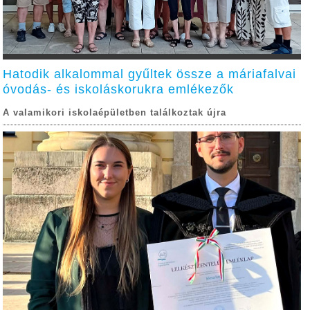
Hatodik alkalommal gyűltek össze a máriafalvai
óvodás- és iskoláskorukra emlékezők
A valamikori iskolaépületben találkoztak újra