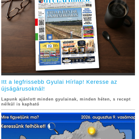
Itt a legfrissebb Gyulai Hírlap! Keresse az
újságárusoknál!
Lapunk ajánlott minden gyulainak, minden héten, s recept
nélkül is kapható