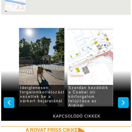
látozást
Ideiglenesen
Szerdán kezdődik
Forgal
 a
forgalomkorlátozást
a Csabai úti
járó m
an
vezettek be a
körforgalom
kezdőd
várkert bejáratánál
felújítása az
4-én a
Aldinál
csator
Béla u
KAPCSOLÓDÓ CIKKEK
A ROVAT FRISS CIKKEI