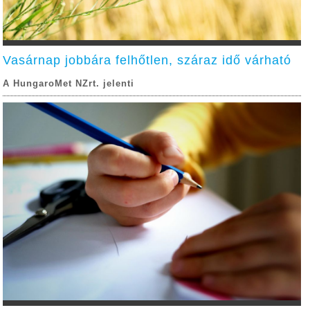
Vasárnap jobbára felhőtlen, száraz idő várható
A HungaroMet NZrt. jelenti