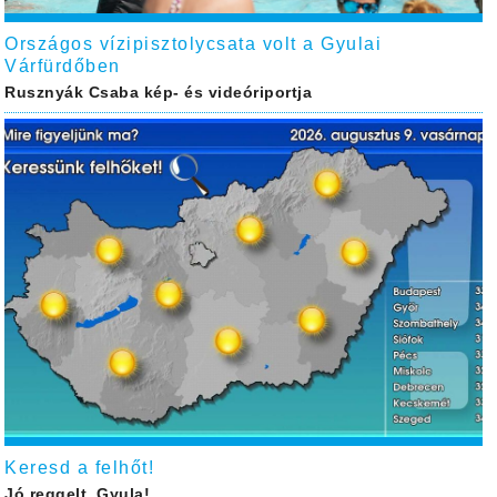
Országos vízipisztolycsata volt a Gyulai
Várfürdőben
Rusznyák Csaba kép- és videóriportja
Keresd a felhőt!
Jó reggelt, Gyula!