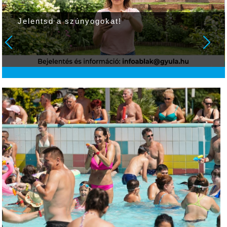
Jelentsd a szúnyogokat!