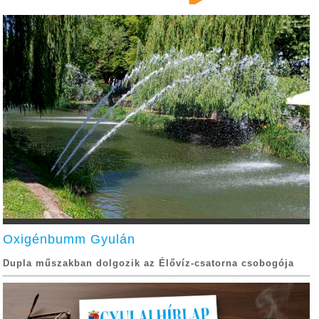
Oxigénbumm Gyulán
Dupla műszakban dolgozik az Élővíz-csatorna csobogója