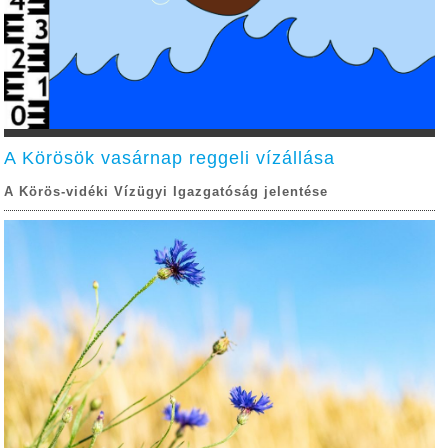
A Körösök vasárnap reggeli vízállása
A Körös-vidéki Vízügyi Igazgatóság jelentése