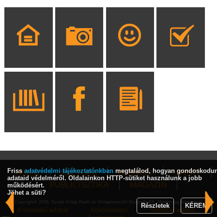
Friss
adatvédelmi tájékoztatónkban
megtalálod, hogyan gondoskodu
HÍREK
KULTÚRA
INTERJÚ
SPORT
adataid védelméről. Oldalainkon HTTP-sütiket használunk a jobb
PUBLICISZTIKA
MAGAZIN
működésért.
Jöhet a süti?
Copyright© 2009, Gyulai Hírlap Kiadó és Hírlapterjesztő Nonprofit Kft. Minden jog fenntartva!
Részletek
KÉREM
Közérdekű adatok
Adatvédelem
Hirdetési ajánlat