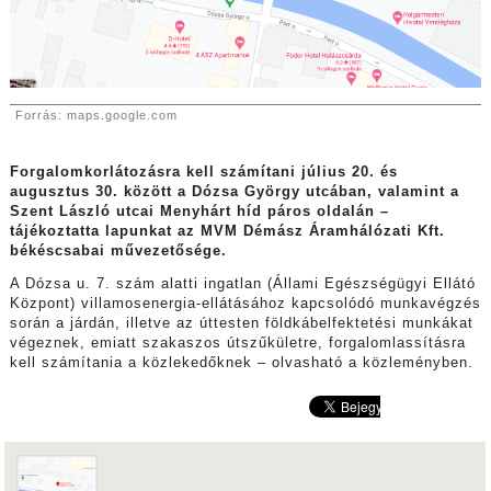
Forrás: maps.google.com
Forgalomkorlátozásra kell számítani július 20. és
augusztus 30. között a Dózsa György utcában, valamint a
Szent László utcai Menyhárt híd páros oldalán –
tájékoztatta lapunkat az MVM Démász Áramhálózati Kft.
békéscsabai művezetősége.
A Dózsa u. 7. szám alatti ingatlan (Állami Egészségügyi Ellátó
Központ) villamosenergia-ellátásához kapcsolódó munkavégzés
során a járdán, illetve az úttesten földkábelfektetési munkákat
végeznek, emiatt szakaszos útszűkületre, forgalomlassításra
kell számítania a közlekedőknek – olvasható a közleményben.