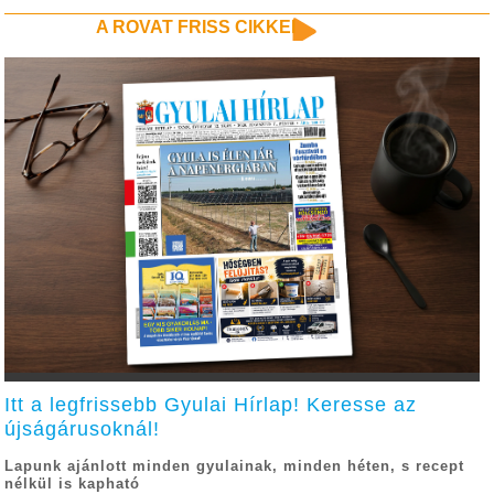
A ROVAT FRISS CIKKEI
Itt a legfrissebb Gyulai Hírlap! Keresse az
újságárusoknál!
Lapunk ajánlott minden gyulainak, minden héten, s recept
nélkül is kapható