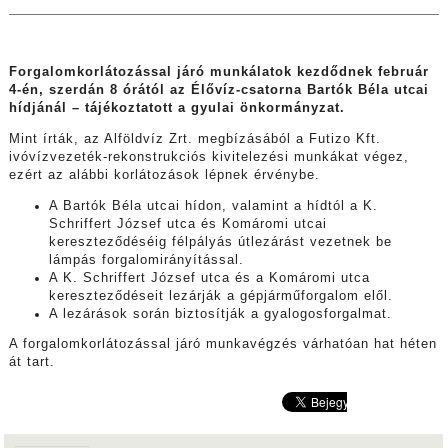
Forgalomkorlátozással járó munkálatok kezdődnek február
4-én, szerdán 8 órától az Élővíz-csatorna Bartók Béla utcai
hídjánál – tájékoztatott a gyulai önkormányzat.
Mint írták, az Alföldvíz Zrt. megbízásából a Futizo Kft.
ivóvízvezeték-rekonstrukciós kivitelezési munkákat végez,
ezért az alábbi korlátozások lépnek érvénybe.
A Bartók Béla utcai hídon, valamint a hídtól a K.
Schriffert József utca és Komáromi utcai
kereszteződéséig félpályás útlezárást vezetnek be
lámpás forgalomirányítással.
A K. Schriffert József utca és a Komáromi utca
kereszteződéseit lezárják a gépjárműforgalom elől.
A lezárások során biztosítják a gyalogosforgalmat.
A forgalomkorlátozással járó munkavégzés várhatóan hat héten
át tart.