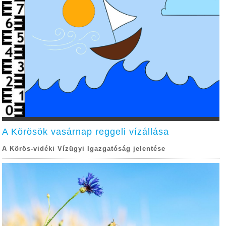
A Körösök vasárnap reggeli vízállása
A Körös-vidéki Vízügyi Igazgatóság jelentése