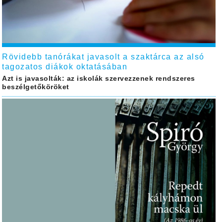
Rövidebb tanórákat javasolt a szaktárca az alsó
tagozatos diákok oktatásában
Azt is javasolták: az iskolák szervezzenek rendszeres
beszélgetőköröket