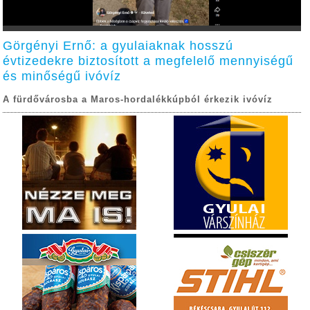
Görgényi Ernő: a gyulaiaknak hosszú
évtizedekre biztosított a megfelelő mennyiségű
és minőségű ivóvíz
A fürdővárosba a Maros-hordalékkúpból érkezik ivóvíz