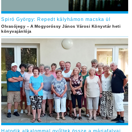
Spiró György: Repedt kályhámon macska ül
Olvasójegy – A Mogyoróssy János Városi Könyvtár heti
könyvajánlója
Hatodik alkalommal gyűltek össze a máriafalvai