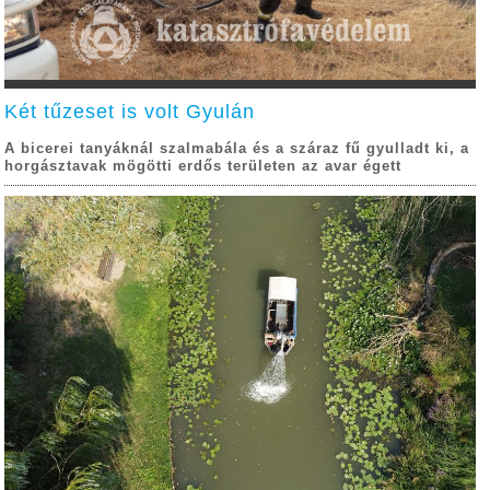
Két tűzeset is volt Gyulán
A bicerei tanyáknál szalmabála és a száraz fű gyulladt ki, a
horgásztavak mögötti erdős területen az avar égett