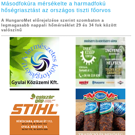
Másodfokúra mérsékelte a harmadfokú
hőségriasztást az országos tiszti főorvos
A HungaroMet előrejelzése szerint szombaton a
legmagasabb nappali hőmérséklet 29 és 34 fok között
valószínű