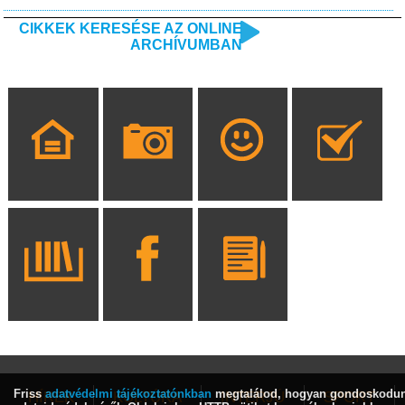
CIKKEK KERESÉSE AZ ONLINE
ARCHÍVUMBAN
Friss
adatvédelmi tájékoztatónkban
megtalálod, hogyan gondoskodu
HÍREK
KULTÚRA
INTERJÚ
SPORT