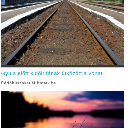
Gyula előtt kidőlt fának ütközött a vonat
Pótlóbuszokat állítottak be