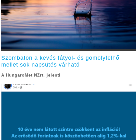
Szombaton a kevés fátyol- és gomolyfelhő
mellet sok napsütés várható
A HungaroMet NZrt. jelenti