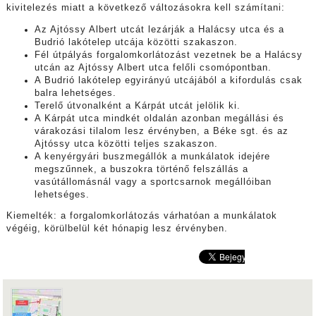
kivitelezés miatt a következő változásokra kell számítani:
Az Ajtóssy Albert utcát lezárják a Halácsy utca és a
Budrió lakótelep utcája közötti szakaszon.
Fél útpályás forgalomkorlátozást vezetnek be a Halácsy
utcán az Ajtóssy Albert utca felőli csomópontban.
A Budrió lakótelep egyirányú utcájából a kifordulás csak
balra lehetséges.
Terelő útvonalként a Kárpát utcát jelölik ki.
A Kárpát utca mindkét oldalán azonban megállási és
várakozási tilalom lesz érvényben, a Béke sgt. és az
Ajtóssy utca közötti teljes szakaszon.
A kenyérgyári buszmegállók a munkálatok idejére
megszűnnek, a buszokra történő felszállás a
vasútállomásnál vagy a sportcsarnok megállóiban
lehetséges.
Kiemelték: a forgalomkorlátozás várhatóan a munkálatok
végéig, körülbelül két hónapig lesz érvényben.