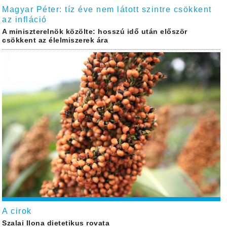
Magyar Péter: tíz éve nem látott szintre csökkent
az infláció
A miniszterelnök közölte: hosszú idő után először
csökkent az élelmiszerek ára
A cirok
Szalai Ilona dietetikus rovata