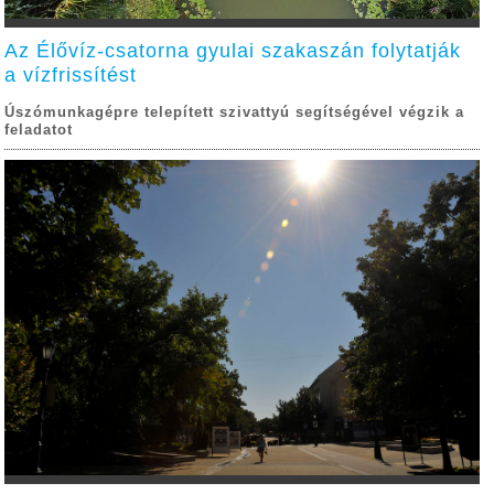
Az Élővíz-csatorna gyulai szakaszán folytatják
a vízfrissítést
Úszómunkagépre telepített szivattyú segítségével végzik a
feladatot