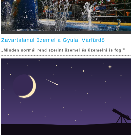
Zavartalanul üzemel a Gyulai Várfürdő
„Minden normál rend szerint üzemel és üzemelni is fog!”