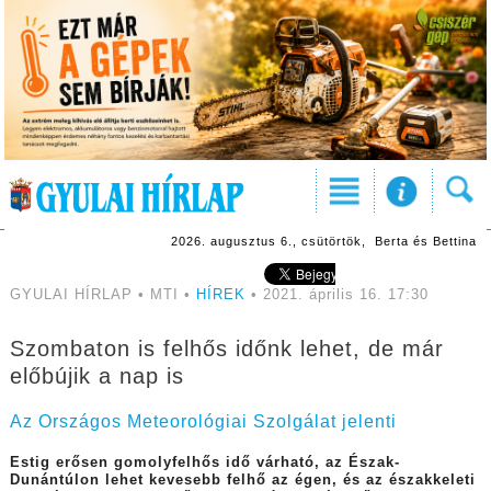
2026. augusztus 6., csütörtök, Berta és Bettina
GYULAI HÍRLAP • MTI •
HÍREK
• 2021. április 16. 17:30
Szombaton is felhős időnk lehet, de már
előbújik a nap is
Az Országos Meteorológiai Szolgálat jelenti
Estig erősen gomolyfelhős idő várható, az Észak-
Dunántúlon lehet kevesebb felhő az égen, és az északkeleti