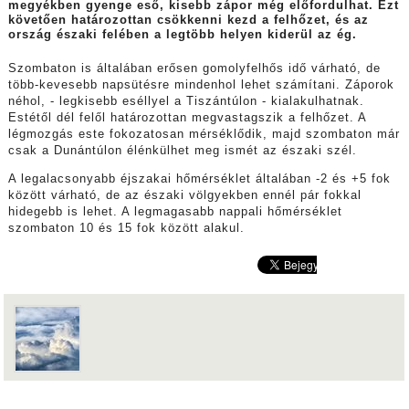
megyékben gyenge eső, kisebb zápor még előfordulhat. Ezt
követően határozottan csökkenni kezd a felhőzet, és az
ország északi felében a legtöbb helyen kiderül az ég.
Szombaton is általában erősen gomolyfelhős idő várható, de
több-kevesebb napsütésre mindenhol lehet számítani. Záporok
néhol, - legkisebb eséllyel a Tiszántúlon - kialakulhatnak.
Estétől dél felől határozottan megvastagszik a felhőzet. A
légmozgás este fokozatosan mérséklődik, majd szombaton már
csak a Dunántúlon élénkülhet meg ismét az északi szél.
A legalacsonyabb éjszakai hőmérséklet általában -2 és +5 fok
között várható, de az északi völgyekben ennél pár fokkal
hidegebb is lehet. A legmagasabb nappali hőmérséklet
szombaton 10 és 15 fok között alakul.