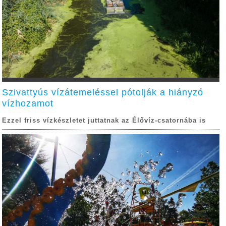
Szivattyús vízátemeléssel pótolják a hiányzó
vízhozamot
Ezzel friss vízkészletet juttatnak az Élővíz-csatornába is