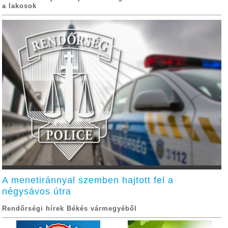
a lakosok
A menetiránnyal szemben hajtott fel a
négysávos útra
Rendőrségi hírek Békés vármegyéből