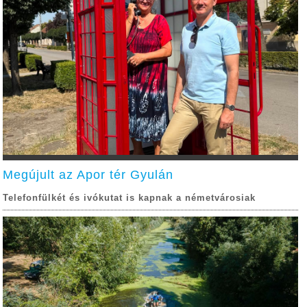
Megújult az Apor tér Gyulán
Telefonfülkét és ivókutat is kapnak a németvárosiak