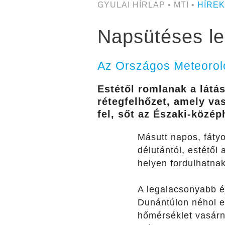
GYULAI HÍRLAP • MTI •
HÍREK
Napsütéses le
Az Országos Meteorológ
Estétől romlanak a látás
rétegfelhőzet, amely va
fel, sőt az Északi-köz
Másutt napos, fátyo
délutántól, estétől
helyen fordulhatnak
A legalacsonyabb éj
Dunántúlon néhol e
hőmérséklet vasárn