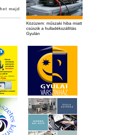
het majd
Közüzem: műszaki hiba miatt
csúszik a hulladékszállítás
Gyulán