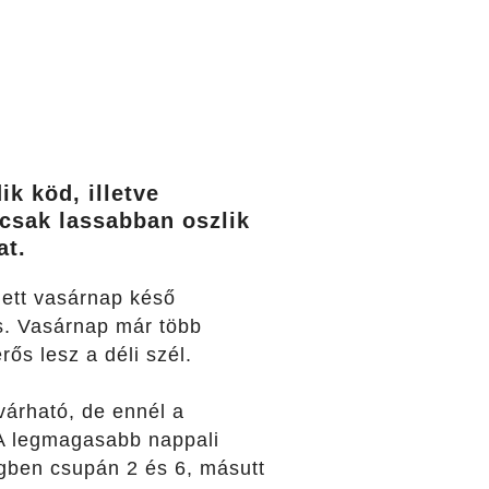
k köd, illetve
 csak lassabban oszlik
at.
llett vasárnap késő
is. Vasárnap már több
ős lesz a déli szél.
várható, de ennél a
A legmagasabb nappali
gben csupán 2 és 6, másutt