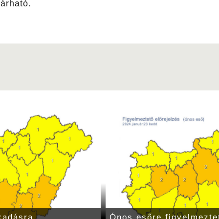
várható.
kadásra
Ónos esőre figyelmezte