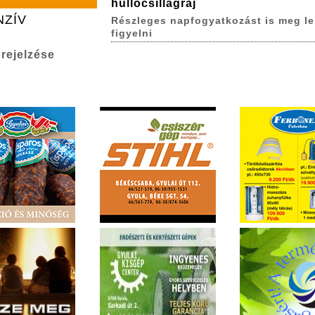
hullócsillagraj
NZÍV
Részleges napfogyatkozást is meg le
figyelni
rejelzése