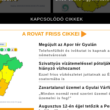
KAPCSOLÓDÓ CIKKEK
A ROVAT FRISS CIKKEI
Megújult az Apor tér Gyulán
Telefonfülkét és ivókutat is kapnak a
németvárosiak
Szivattyús vízátemeléssel pótoljá
hiányzó vízhozamot
Ezzel friss vízkészletet juttatnak az É
csatornába is
Zavartalanul üzemel a Gyulai Várf
„Minden normál rend szerint üzemel 
üzemelni is fog!”
Augusztus 12-én éjjel tetőzik a P