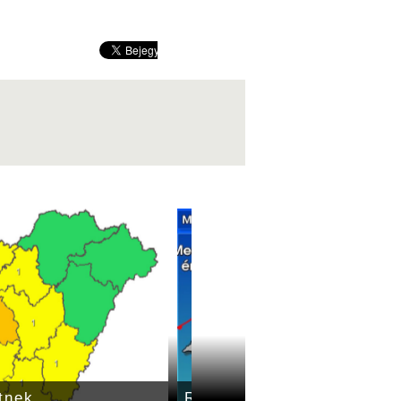
tnek
Rövid időre kisüthet ma 