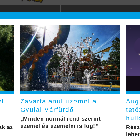
el
Zavartalanul üzemel a
Aug
Gyulai Várfürdő
tető
hull
„Minden normál rend szerint
üzemel és üzemelni is fog!”
ak az
Rész
lehet