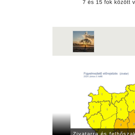
7 és 15 fok között 
 estére pedig az eső is
Zivatarra és felhősza