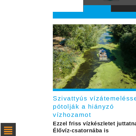
Szivattyús vízátemeléss
pótolják a hiányzó
vízhozamot
Ezzel friss vízkészletet juttatn
Élővíz-csatornába is