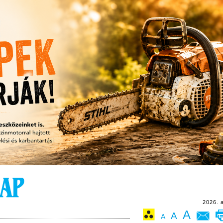
2026. 
A
A
A