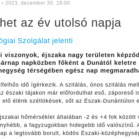
• 2023. december 30. 18:00
het az év utolsó napja
iai Szolgálat jelenti
i viszonyok, éjszaka nagy területen képződi
sárnap napközben főként a Dunától keletre
éphegység térségében egész nap megmaradh
lfelhős idő ígérkezik. A szitálás, ónos szitálás me
 az északi tájakon már előfordulhat eső, záporeső 
 elő élénk széllökések, sőt az Észak-Dunántúlon er
szakai hőmérséklet általában -2 és +4 fok között 
nyhébb, a fagyzugokban hidegebb idő valószínű.
ap a legtovább borult, ködös Északi-középhegysé