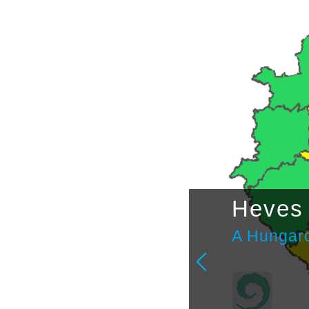
étvégi
Heves 
A Hungaro
ulai