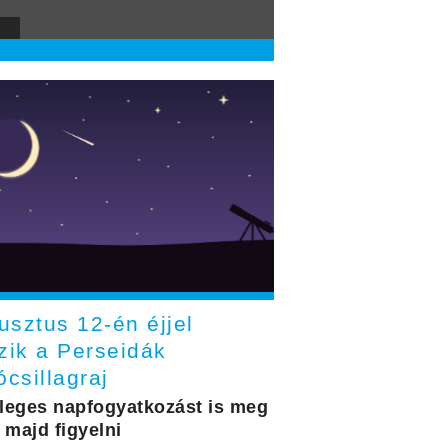
usztus 12-én éjjel
zik a Perseidák
ócsillagraj
leges napfogyatkozást is meg
 majd figyelni