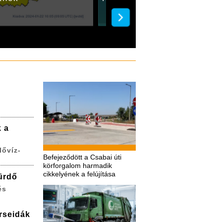
k a
lővíz-
Befejeződött a Csabai úti
körforgalom harmadik
cikkelyének a felújítása
ürdő
és
erseidák