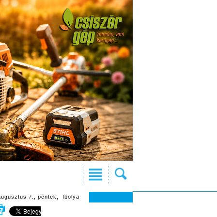
augusztus 7., péntek, Ibolya