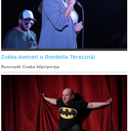
Zséka-koncert a Rondella Terasznál
Rusznyák Csaba képriportja