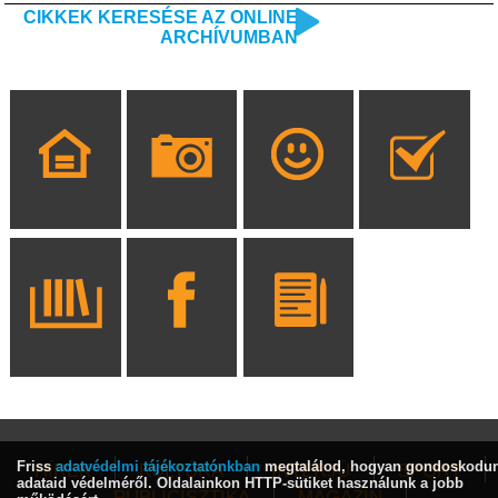
CIKKEK KERESÉSE AZ ONLINE
ARCHÍVUMBAN
Friss
adatvédelmi tájékoztatónkban
megtalálod, hogyan gondoskodu
HÍREK
KULTÚRA
INTERJÚ
SPORT
adataid védelméről. Oldalainkon HTTP-sütiket használunk a jobb
PUBLICISZTIKA
MAGAZIN