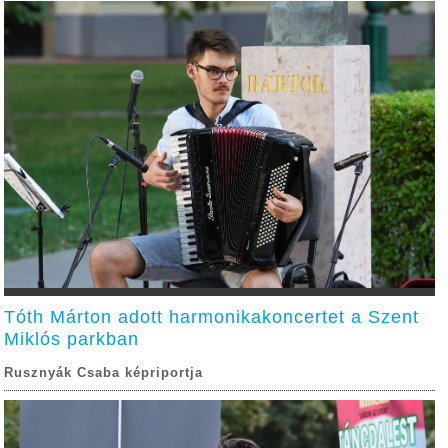
Tóth Márton adott harmonikakoncertet a Szent
Miklós parkban
Rusznyák Csaba képriportja