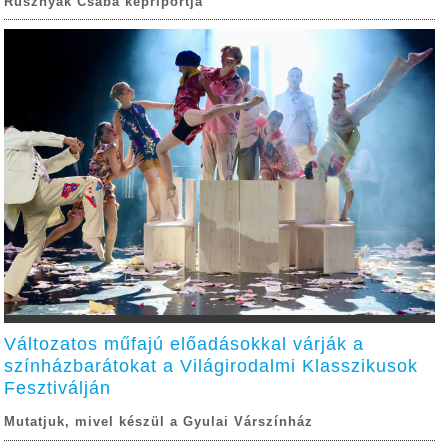
Rusznyák Csaba képriportja
Változatos műfajú előadásokkal várják a
színházbarátokat a Világirodalmi Klasszikusok
Fesztiválján
Mutatjuk, mivel készül a Gyulai Várszínház