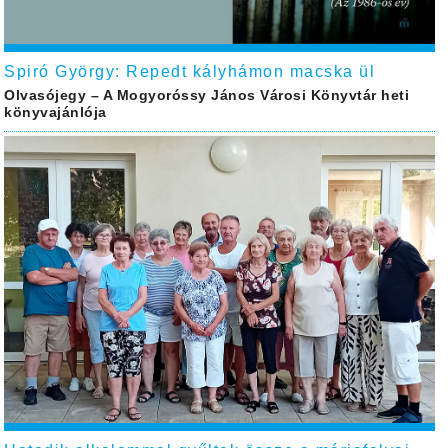
Spiró György: Repedt kályhámon macska ül
Olvasójegy – A Mogyoróssy János Városi Könyvtár heti
könyvajánlója