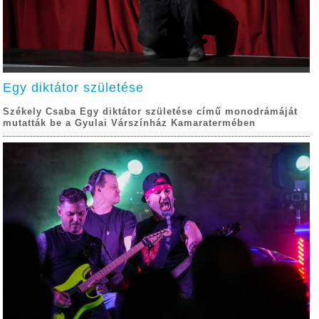
Egy diktátor születése
Székely Csaba Egy diktátor születése című monodrámáját
mutatták be a Gyulai Várszínház Kamaratermében