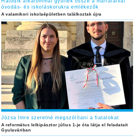
Hatodik alkalommal gyűltek össze a máriafalvai
óvodás- és iskoláskorukra emlékezők
A valamikori iskolaépületben találkoztak újra
Józsa Imre szeretné megszólítani a fiatalokat
A református lelkipásztor július 1-je óta látja el feladatait
Gyulaváriban