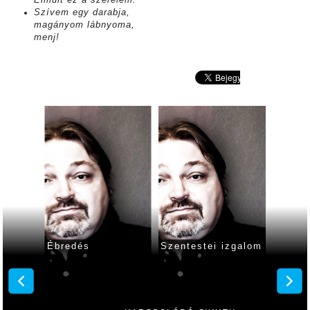
Elmúlt ez a szerelem.
Szívem egy darabja,
magányom lábnyoma,
menj!
nc
Ébredés
Szentestei izgalom
Versek
kom
költés