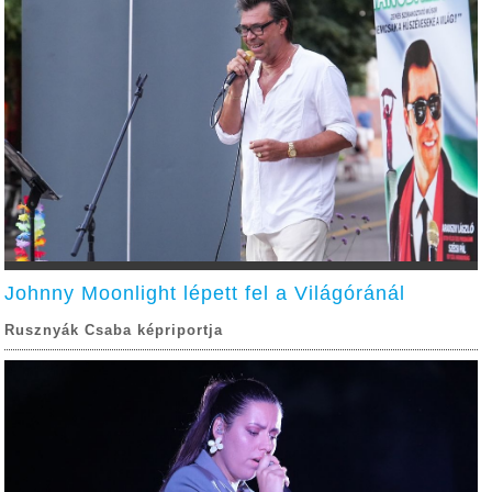
Johnny Moonlight lépett fel a Világóránál
Rusznyák Csaba képriportja