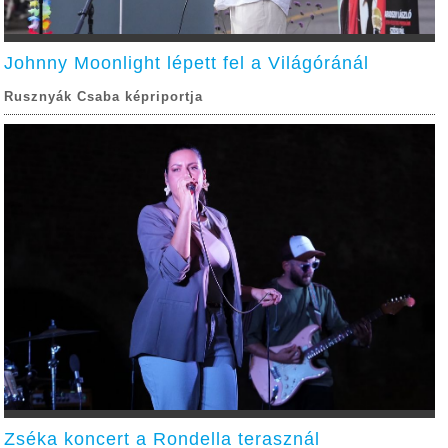
Johnny Moonlight lépett fel a Világóránál
Rusznyák Csaba képriportja
Zséka koncert a Rondella terasznál