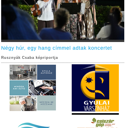
Négy húr, egy hang címmel adtak koncertet
Rusznyák Csaba képriportja