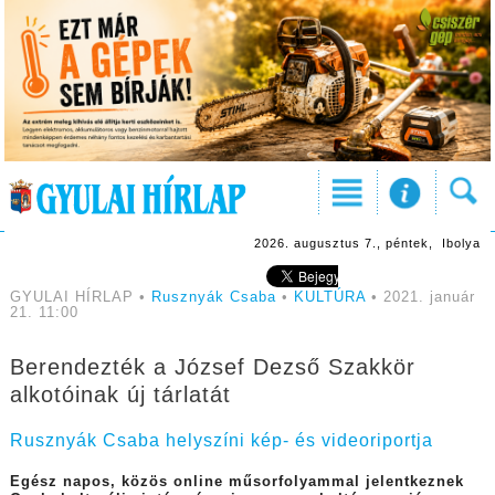
2026. augusztus 7., péntek, Ibolya
GYULAI HÍRLAP •
Rusznyák Csaba
•
KULTÚRA
• 2021. január
21. 11:00
Berendezték a József Dezső Szakkör
alkotóinak új tárlatát
Rusznyák Csaba helyszíni kép- és videoriportja
Egész napos, közös online műsorfolyammal jelentkeznek