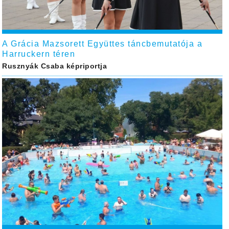
A Grácia Mazsorett Együttes táncbemutatója a
Harruckern téren
Rusznyák Csaba képriportja