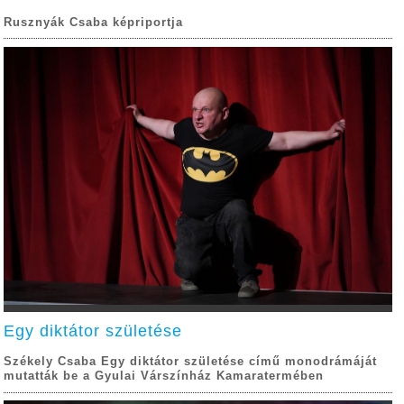
Rusznyák Csaba képriportja
Egy diktátor születése
Székely Csaba Egy diktátor születése című monodrámáját
mutatták be a Gyulai Várszínház Kamaratermében