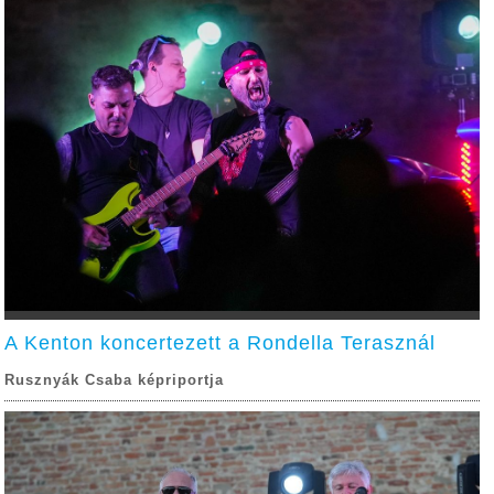
A Kenton koncertezett a Rondella Terasznál
Rusznyák Csaba képriportja