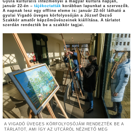
Gyula kulturális intézményei a magyar kultúra napján,
január 22-én –
tájékoztatták
korábban lapunkat a szervezők.
A napnak lesz egy offline eleme is: január 22-től látható a
gyulai Vigadó üveges körfolyosóján a József Dezső
Szakkör amatőr képzőművészeinek kiállítása. A tárlatot
szerdán rendezték be a szakkör tagjai.
A VIGADÓ ÜVEGES KÖRFOLYOSÓJÁM RENDEZTÉK BE A
TÁRLATOT, AMI ÍGY AZ UTCÁRÓL NÉZHETŐ MEG