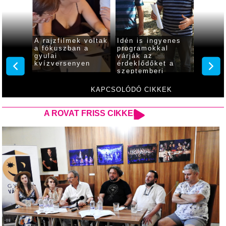
: a
A rajzfilmek voltak
Idén is ingyenes
Ingye
don én
a fókuszban a
programokkal
hűsölé
gyike
gyulai
várják az
mozikl
kvízversenyen
érdeklődőket a
várja 
ak...
szeptemberi
a gyul
Családi Pikniken
kastél
KAPCSOLÓDÓ CIKKEK
A ROVAT FRISS CIKKEI