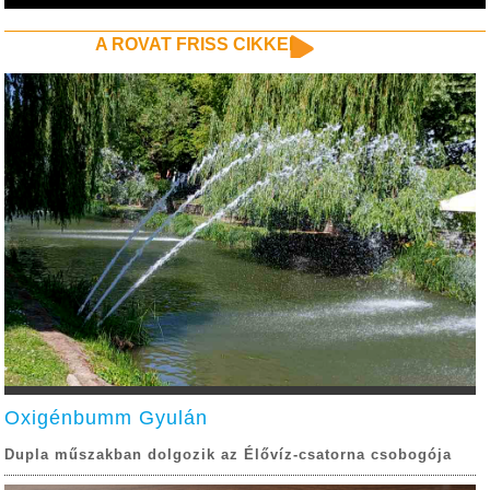
A ROVAT FRISS CIKKEI
Oxigénbumm Gyulán
Dupla műszakban dolgozik az Élővíz-csatorna csobogója