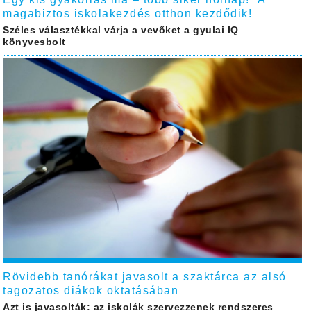
magabiztos iskolakezdés otthon kezdődik!
Széles választékkal várja a vevőket a gyulai IQ
könyvesbolt
Rövidebb tanórákat javasolt a szaktárca az alsó
tagozatos diákok oktatásában
Azt is javasolták: az iskolák szervezzenek rendszeres