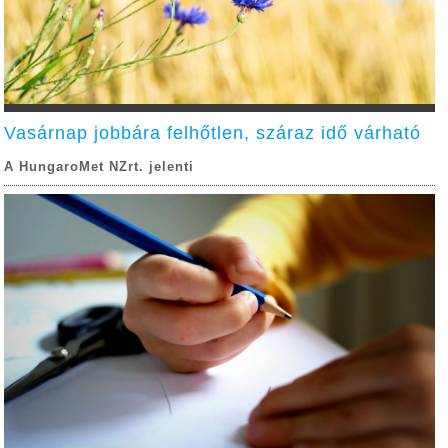
Vasárnap jobbára felhőtlen, száraz idő várható
A HungaroMet NZrt. jelenti