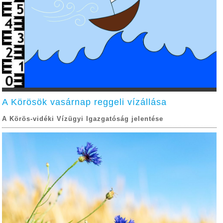
A Körösök vasárnap reggeli vízállása
A Körös-vidéki Vízügyi Igazgatóság jelentése