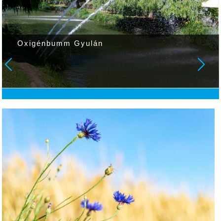
Oxigénbumm Gyulán