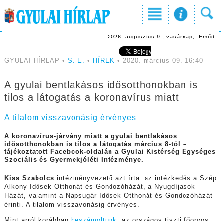
2026. augusztus 9., vasárnap, Emőd
GYULAI HÍRLAP •
S. E.
•
HÍREK
• 2020. március 09. 16:40
A gyulai bentlakásos idősotthonokban is
tilos a látogatás a koronavírus miatt
A tilalom visszavonásig érvényes
A koronavírus-járvány miatt a gyulai bentlakásos
idősotthonokban is tilos a látogatás március 8-tól –
tájékoztatott Facebook-oldalán a Gyulai Kistérség Egységes
Szociális és Gyermekjóléti Intézménye.
Kiss Szabolcs
intézményvezető azt írta: az intézkedés a Szép
Alkony Idősek Otthonát és Gondozóházát, a Nyugdíjasok
Házát, valamint a Napsugár Idősek Otthonát és Gondozóházát
érinti. A tilalom visszavonásig érvényes.
Mint arról korábban
beszámoltunk
, az országos tiszti főorvos