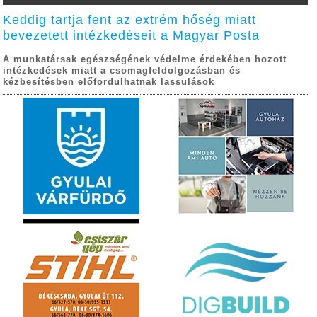
Keddig tartja fent az extrém hőség miatt
bevezetett intézkedéseit a Magyar Posta
A munkatársak egészségének védelme érdekében hozott
intézkedések miatt a csomagfeldolgozásban és
kézbesítésben előfordulhatnak lassulások