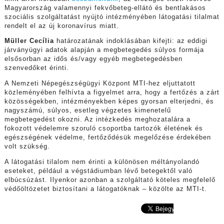
Magyarország valamennyi fekvőbeteg-ellátó és bentlakásos
szociális szolgáltatást nyújtó intézményében látogatási tilalmat
rendelt el az új koronavírus miatt.
Müller Cecília
határozatának indoklásában kifejti: az eddigi
járványügyi adatok alapján a megbetegedés súlyos formája
elsősorban az idős és/vagy egyéb megbetegedésben
szenvedőket érinti.
A Nemzeti Népegészségügyi Központ MTI-hez eljuttatott
közleményében felhívta a figyelmet arra, hogy a fertőzés a zárt
közösségekben, intézményekben képes gyorsan elterjedni, és
nagyszámú, súlyos, esetleg végzetes kimenetelű
megbetegedést okozni. Az intézkedés meghozatalára a
fokozott védelemre szoruló csoportba tartozók életének és
egészségének védelme, fertőződésük megelőzése érdekében
volt szükség.
A látogatási tilalom nem érinti a különösen méltányolandó
eseteket, például a végstádiumban lévő betegektől való
elbúcsúzást. Ilyenkor azonban a szolgáltató köteles megfelelő
védőöltözetet biztosítani a látogatóknak – közölte az MTI-t.