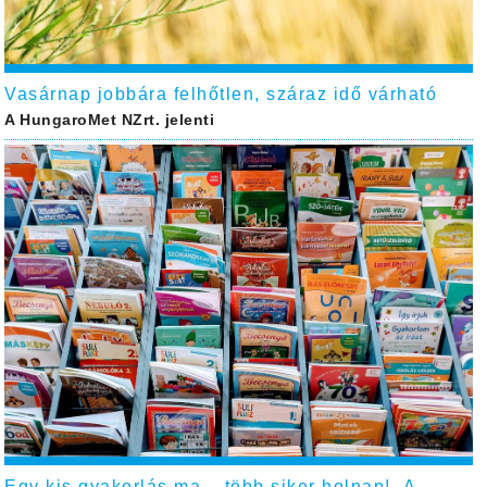
Vasárnap jobbára felhőtlen, száraz idő várható
A HungaroMet NZrt. jelenti
Egy kis gyakorlás ma – több siker holnap! A