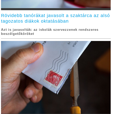
Rövidebb tanórákat javasolt a szaktárca az alsó
tagozatos diákok oktatásában
Azt is javasolták: az iskolák szervezzenek rendszeres
beszélgetőköröket