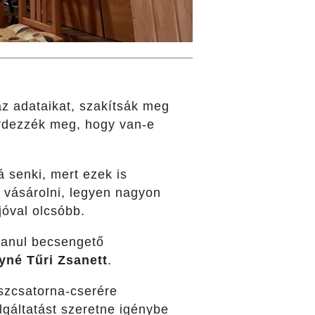
az adataikat, szakítsák meg
kérdezzék meg, hogy van-e
á senki, mert ezek is
 vásárolni, legyen nagyon
jóval olcsóbb.
lanul becsengető
né Tűri Zsanett
.
eszcsatorna-cserére
olgáltatást szeretne igénybe