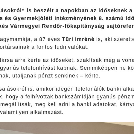
ásokról” is beszélt a napokban az időseknek a
is és Gyermekjóléti Intézményének 8. számú i
ékés Vármegyei Rendőr-főkapitányság sajtórefe
 nagymamája, a 87 éves
Tűri Imréné
is, aki szeret
ortársainak a fontos tudnivalókat.
rsa arra kérte az időseket, szakítsák meg a vonal
a gyanús telefonhívást kapnak. Semmiképpen ne k
anak, utaljanak pénzt senkinek – kérte.
salásokról is, amikor idegen telefonálók banki alk
ák, hogy a felhívottak bankszámláján gyanús pénzm
megállítsák, meg kell adni a banki adatokat, kárty
l valamilyen alkalmazást.