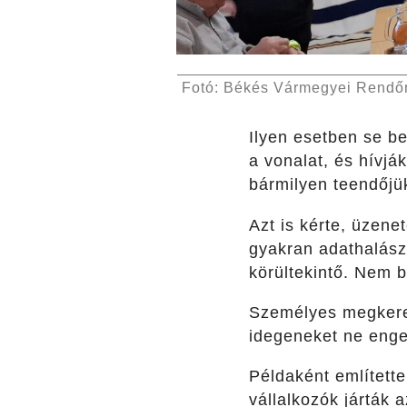
Fotó: Békés Vármegyei Rendőr
Ilyen esetben se b
a vonalat, és hívjá
bármilyen teendőjük
Azt is kérte, üzene
gyakran adathalász 
körültekintő. Nem b
Személyes megkeres
idegeneket ne enge
Példaként említette
vállalkozók járták 