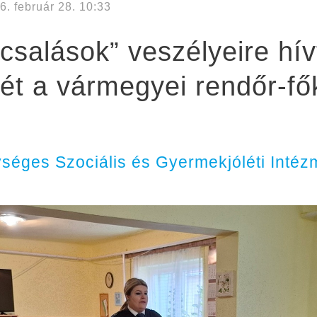
6. február 28. 10:33
salások” veszélyeire hívt
mét a vármegyei rendőr-f
ységes Szociális és Gyermekjóléti Inté