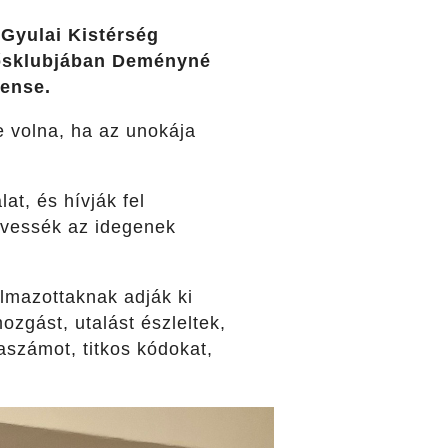
 Gyulai Kistérség
dősklubjában Deményné
rense.
te volna, ha az unokája
at, és hívják fel
övessék az idegenek
almazottaknak adják ki
ozgást, utalást észleltek,
aszámot, titkos kódokat,