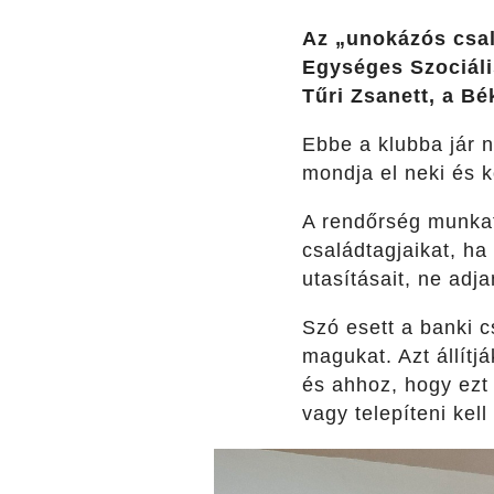
Az „unokázós csal
Egységes Szociál
Tűri Zsanett, a B
Ebbe a klubba jár
mondja el neki és k
A rendőrség munkatá
családtagjaikat, h
utasításait, ne adj
Szó esett a banki c
magukat. Azt állítj
és ahhoz, hogy ezt 
vagy telepíteni kel