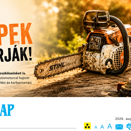
2026. au
A
A
A