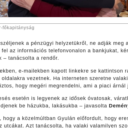
-főkapitányság
eszéljenek a pénzügyi helyzetükről, ne adják meg 
k fel az információs telefonvonalon a bankjukat, 
 – tanácsolta a rendőr.
tekben, e-mailekben kapott linkekre se kattintson r
oldalakra vezetnek. Ha interneten szeretne valaki
iztos, hogy megéri megrendelni, ami a piaci árnál 
és esetén is legyenek az idősek óvatosak, várat
djenek be házukba, lakásukba – javasolta
Demény
, hogy a közelmúltban Gyulán előfordult, hogy er
az utcákat. Azt tanácsolta, ha valaki valamilyen sz