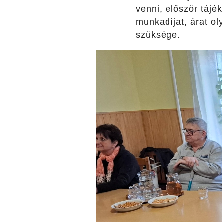
venni, először tájé
munkadíjat, árat ol
szüksége.