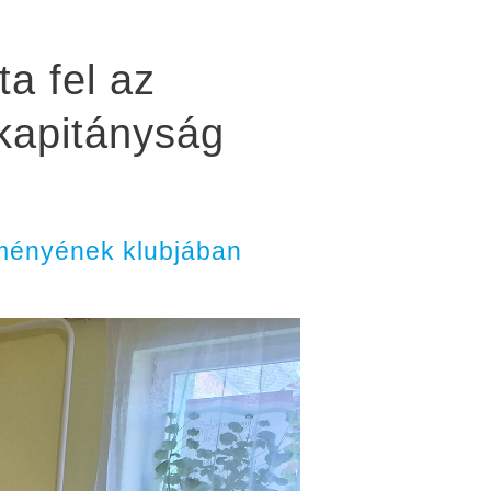
a fel az
őkapitányság
zményének klubjában