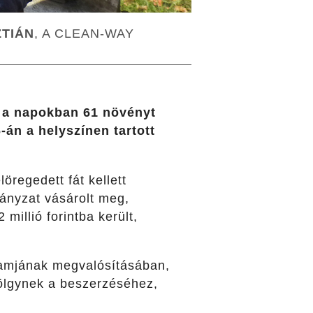
ZTIÁN
, A CLEAN-WAY
, a napokban 61 növényt
-án a helyszínen tartott
öregedett fát kellett
ányzat vásárolt meg,
millió forintba került,
gramjának megvalósításában,
 tölgynek a beszerzéséhez,