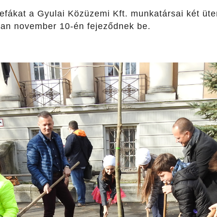
efákat a Gyulai Közüzemi Kft. munkatársai két ütem
óan november 10-én fejeződnek be.