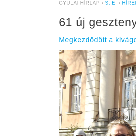
GYULAI HÍRLAP •
S. E.
•
HÍRE
61 új geszteny
Megkezdődött a kivágo