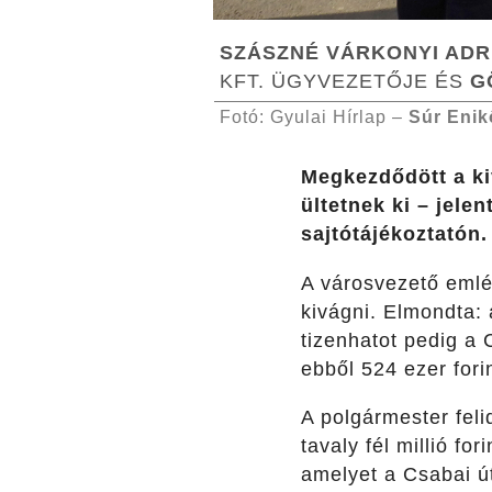
SZÁSZNÉ VÁRKONYI ADR
KFT. ÜGYVEZETŐJE ÉS
G
Fotó: Gyulai Hírlap –
Súr Enik
Megkezdődött a ki
ültetnek ki – jele
sajtótájékoztatón.
A városvezető emlék
kivágni. Elmondta:
tizenhatot pedig a C
ebből 524 ezer forin
A polgármester fel
tavaly fél millió f
amelyet a Csabai út