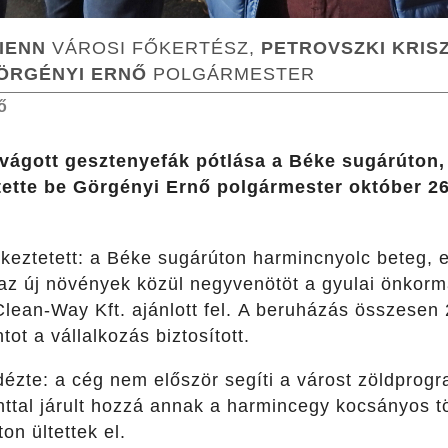
IENN
VÁROSI FŐKERTÉSZ,
PETROVSZKI KRIS
ÖRGÉNYI ERNŐ
POLGÁRMESTER
ő
vágott gesztenyefák pótlása a Béke sugárúton
ntette be Görgényi Ernő polgármester október 26
eztetett: a Béke sugárúton harmincnyolc beteg, el
 az új növények közül negyvenötöt a gyulai önkorm
lean-Way Kft. ajánlott fel. A beruházás összesen 2 
tot a vállalkozás biztosított.
idézte: a cég nem először segíti a várost zöldpro
orinttal járult hozzá annak a harmincegy kocsányos
on ültettek el.