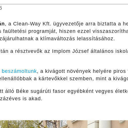
ő
án
, a Clean-Way Kft. ügyvezetője arra biztatta a h
faültetési programját, hiszen ezzel visszaszorítha
zájárulhatnak a klímaváltozás lelassításához.
után a résztvevők az Implom József általános iskola
 beszámoltunk
, a kivágott növények helyére piro
llenállóbbak a kártevőkkel szemben, mint a kivágo
tt álló Béke sugárúti fasor egyébként vegyes életk
százéves is akad.