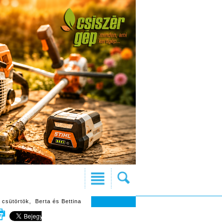
 csütörtök, Berta és Bettina