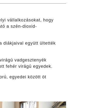
elyi vállalkozásokat, hogy
tó a szén-dioxid-
 diákjaival együtt ültették
s virágú vadgesztenyék
tt fehér virágú egyedek.
orú, egyedei között öt