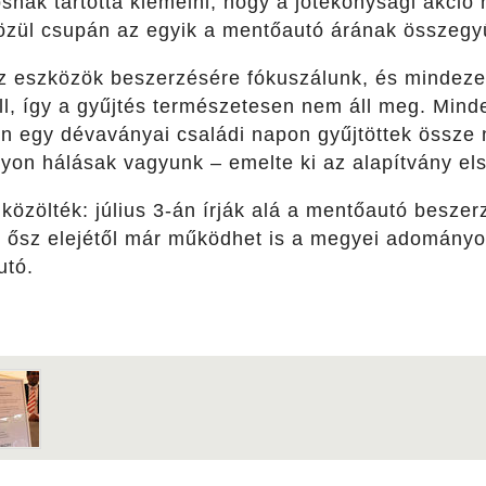
nak tartotta kiemelni, hogy a jótékonysági akció 
özül csupán az egyik a mentőautó árának összegy
az eszközök beszerzésére fókuszálunk, és mindezek
ll, így a gyűjtés természetesen nem áll meg. Min
 egy dévaványai családi napon gyűjtöttek össze ne
gyon hálásak vagyunk – emelte ki az alapítvány el
 közölték: július 3-án írják alá a mentőautó besze
 ősz elejétől már működhet is a megyei adományo
utó.