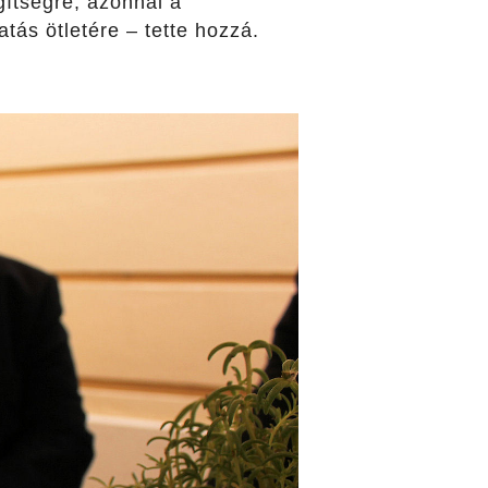
ítségre, azonnal a
ás ötletére – tette hozzá.