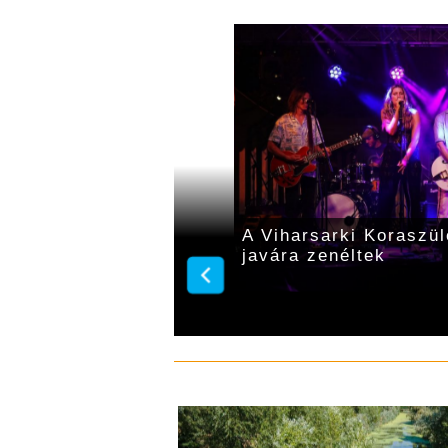
tsorozatot rendezett a
Jótékonysági koncerts
Zeneműhely, a Vihars
Koraszülöttmentő Alap