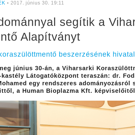
EK
• 2017. június 30. 19:11
ománnyal segítik a Vihar
ntő Alapítványt
 a koraszülöttmentő beszerzésének hivat
 meg június 30-án, a Viharsarki Koraszülöt
-kastély Látogatóközpont teraszán: dr. Fod
ohamed egy rendszeres adományozásról sz
ittől, a Human Bioplazma Kft. képviselőitől