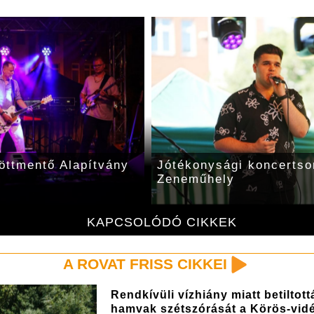
orozatot rendezett a
Idén is a koraszülötteke
arki
Stefánia-szárny szilvesz
ítványnak gyűjtöttek
összeggel
KAPCSOLÓDÓ CIKKEK
A ROVAT FRISS CIKKEI
Rendkívüli vízhiány miatt betiltott
hamvak szétszórását a Körös-vidé