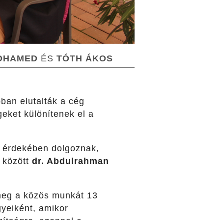
MOHAMED
ÉS
TÓTH ÁKOS
ban elutalták a cég
eket különítenek el a
 érdekében dolgoznak,
k között
dr. Abdulrahman
meg a közös munkát 13
yeiként, amikor