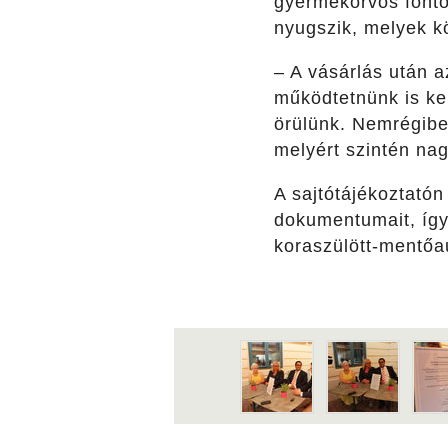
gyermekorvos fontos
nyugszik, melyek k
– A vásárlás után 
működtetnünk is ke
örülünk. Nemrégiben
melyért szintén na
A sajtótájékoztatón
dokumentumait, így
koraszülött-mentőa