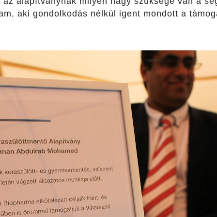
 az alapítványnak milyen nagy szüksége van a seg
m, aki gondolkodás nélkül igent mondott a támogat