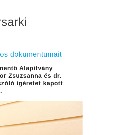
sarki
alos dokumentumait
tmentő Alapítvány
or Zsuzsanna és dr.
óló ígéretet kapott
.