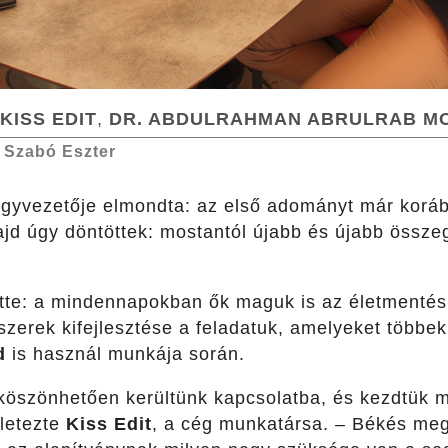
K
ISS EDIT
,
D
R. ABDULRAHMAN ABRULRAB 
–
Szabó Eszter
ügyvezetője elmondta: az első adományt már koráb
jd úgy döntöttek: mostantól újabb és újabb összeg
tte: a mindennapokban ők maguk is az életmentés
zerek kifejlesztése a feladatuk, amelyeket többe
d
is használ munkája során.
köszönhetően kerültünk kapcsolatba, és kezdtük 
zletezte
Kiss Edit
, a cég munkatársa. – Békés meg