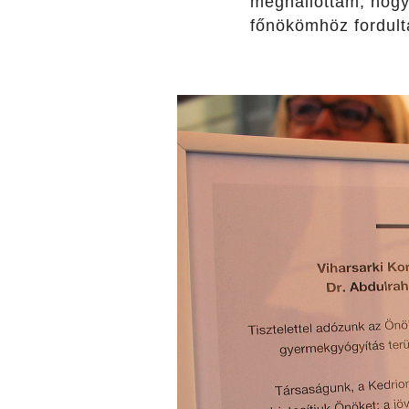
meghallottam, hogy
főnökömhöz fordulta