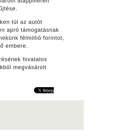
három alappilléren
űjtése.
en túl az autót
den apró támogatásnak
künk félmillió forintot,
ső embere.
rzésének hivatalos
kból megvásárolt