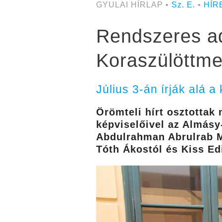
GYULAI HÍRLAP •
Sz. E.
•
HÍR
Rendszeres ad
Koraszülöttme
Július 3-án írják alá
Örömteli hírt osztottak
képviselőivel az Almásy
Abdulrahman Abrulrab M
Tóth Ákostól és Kiss Ed