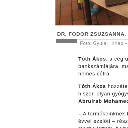
DR. FODOR ZSUZSANNA
,
Fotó: Gyulai Hírlap 
Tóth Ákos
, a cég 
bankszámlájára, ma
nemes célra.
Tóth Ákos
hozzáte
hiszen olyan gyógys
Abrulrab Mohame
– A termékeinknek 
évvel ezelőtt – rés