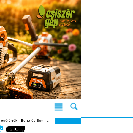
 csütörtök, Berta és Bettina