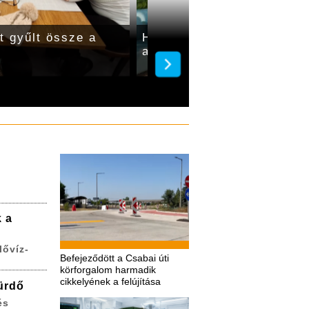
nt gyűlt össze a
Három új klímaberendezé
adományt
k a
lővíz-
Befejeződött a Csabai úti
körforgalom harmadik
cikkelyének a felújítása
ürdő
és