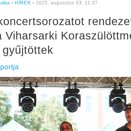
saba
•
HÍREK
• 2025. augusztus 03. 11:37
koncertsorozatot rendezet
 Viharsarki Koraszülöttm
 gyűjtöttek
portja