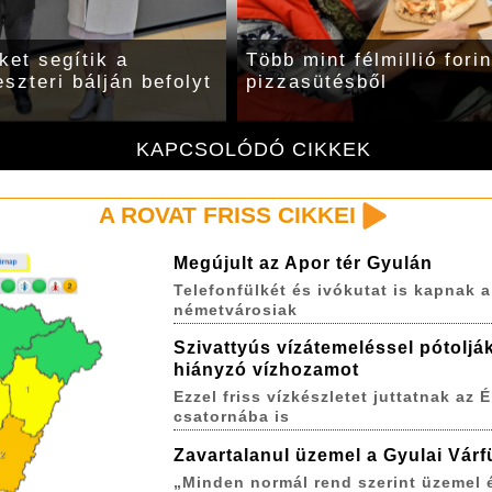
ket segítik a
Több mint félmillió fori
szteri bálján befolyt
pizzasütésből
KAPCSOLÓDÓ CIKKEK
A ROVAT FRISS CIKKEI
Megújult az Apor tér Gyulán
Telefonfülkét és ivókutat is kapnak a
németvárosiak
Szivattyús vízátemeléssel pótoljá
hiányzó vízhozamot
Ezzel friss vízkészletet juttatnak az É
csatornába is
Zavartalanul üzemel a Gyulai Várf
„Minden normál rend szerint üzemel 