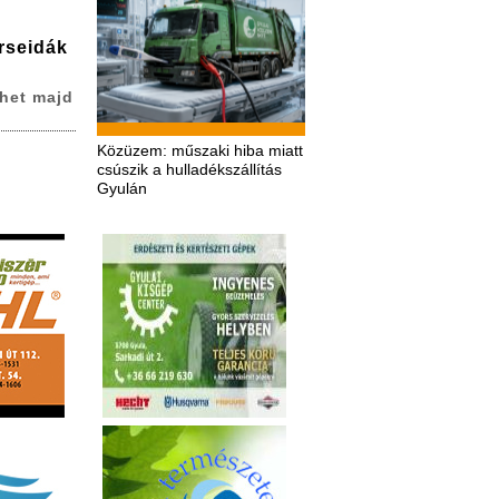
erseidák
het majd
Közüzem: műszaki hiba miatt
csúszik a hulladékszállítás
Gyulán