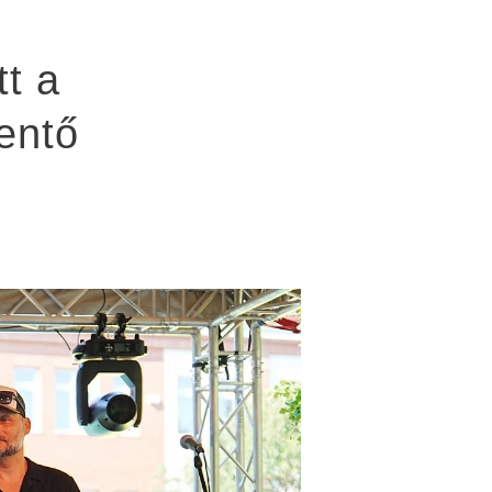
t a
entő