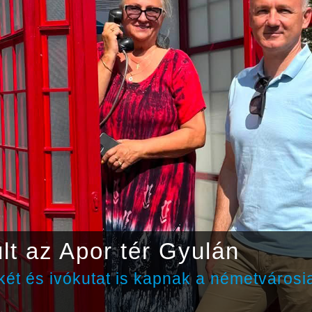
lt az Apor tér Gyulán
lkét és ivókutat is kapnak a németvárosi