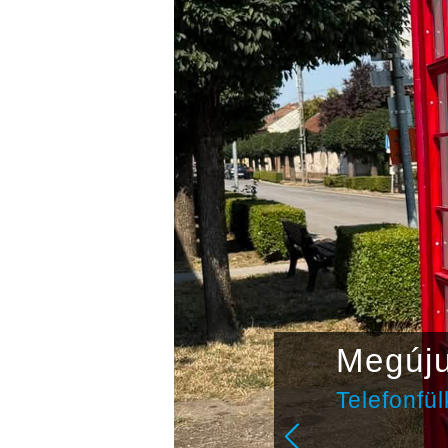
Megúju
Telefonfü
n