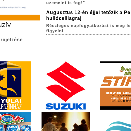
üzemelni is fog!”
Augusztus 12-én éjjel tetőzik a P
hullócsillagraj
NZÍV
Részleges napfogyatkozást is meg le
figyelni
rejelzése