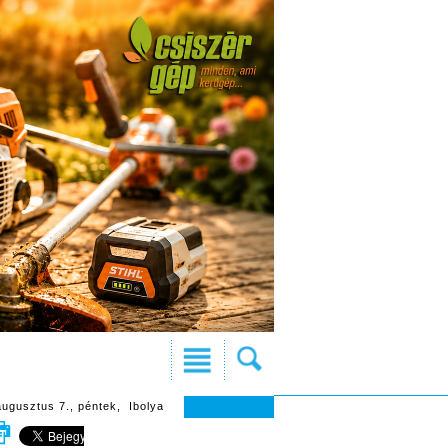
augusztus 7., péntek, Ibolya