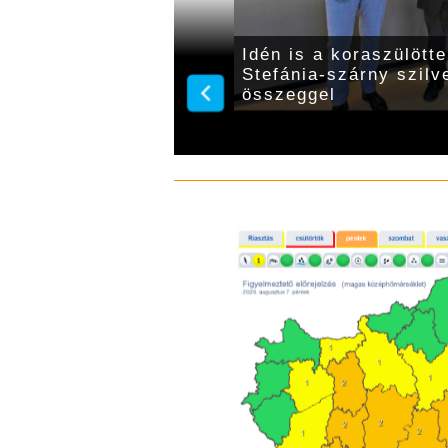
tsorozatot rendezett a
Idén is a koraszülötte
Stefánia-szárny szilve
összeggel