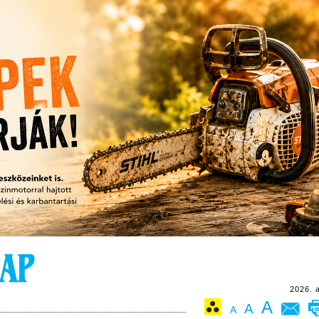
2026. 
A
A
A