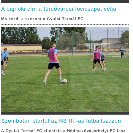
A bajnoki cím a fürdővárosi focicsapat célja
Ma kezdi a szezont a Gyulai Termál FC
Szombaton startol az NB III.-as futballszezon
A Gyulai Termál FC ellenfele a Hódmezővásárhelyi FC lesz