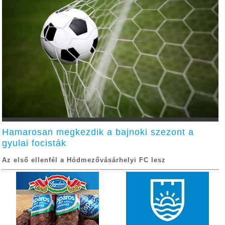
Hamarosan megkezdik a bajnoki szezont a
gyulai focisták
Az első ellenfél a Hódmezővásárhelyi FC lesz