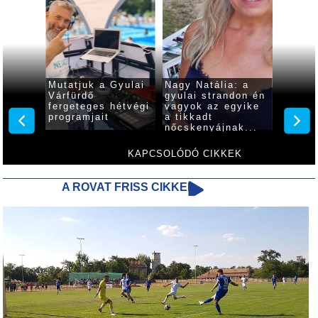
m a
Mutatjuk a Gyulai
Nagy Natália: a
Idén i
Várfürdő
gyulai strandon én
progra
élja
fergeteges hétvégi
vagyok az egyike
várják
programjait
a tikkadt
érdekl
nőcskenyájnak...
szepte
Család
KAPCSOLÓDÓ CIKKEK
A ROVAT FRISS CIKKEI