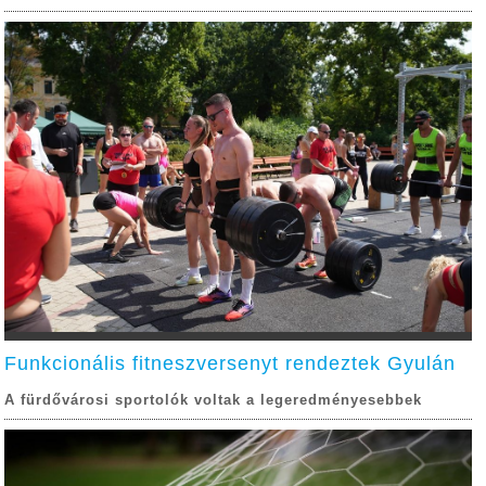
Funkcionális fitneszversenyt rendeztek Gyulán
A fürdővárosi sportolók voltak a legeredményesebbek