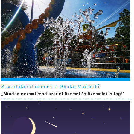
Zavartalanul üzemel a Gyulai Várfürdő
„Minden normál rend szerint üzemel és üzemelni is fog!”