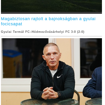
Magabiztosan rajtolt a bajnokságban a gyulai
focicsapat
Gyulai Termál FC–Hódmezővásárhelyi FC 3-0 (2-0)