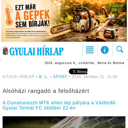
2026. augusztus 6., csütörtök, Berta és Bettina
GYULAI HÍRLAP •
B. L.
•
SPORT
• 2016. október 21. 11:00
Alsóházi rangadó a felsőházért
A Dunaharaszti MTK ellen lép pályára a Várfürdő-
Gyulai Termál FC október 22-én