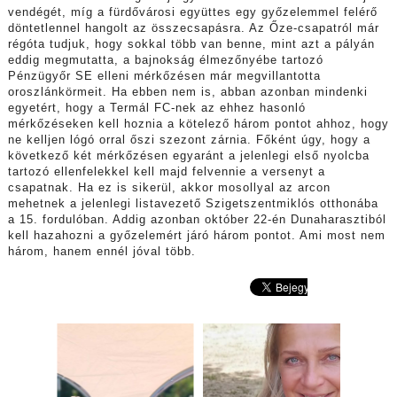
vendégét, míg a fürdővárosi együttes egy győzelemmel felérő
döntetlennel hangolt az összecsapásra. Az Őze-csapatról már
régóta tudjuk, hogy sokkal több van benne, mint azt a pályán
eddig megmutatta, a bajnokság élmezőnyébe tartozó
Pénzügyőr SE elleni mérkőzésen már megvillantotta
oroszlánkörmeit. Ha ebben nem is, abban azonban mindenki
egyetért, hogy a Termál FC-nek az ehhez hasonló
mérkőzéseken kell hoznia a kötelező három pontot ahhoz, hogy
ne kelljen lógó orral őszi szezont zárnia. Főként úgy, hogy a
következő két mérkőzésen egyaránt a jelenlegi első nyolcba
tartozó ellenfelekkel kell majd felvennie a versenyt a
csapatnak. Ha ez is sikerül, akkor mosollyal az arcon
mehetnek a jelenlegi listavezető Szigetszentmiklós otthonába
a 15. fordulóban. Addig azonban október 22-én Dunaharasztiból
kell hazahozni a győzelemért járó három pontot. Ami most nem
három, hanem ennél jóval több.