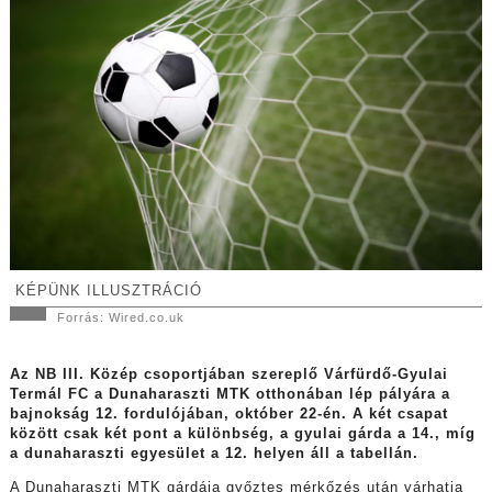
KÉPÜNK ILLUSZTRÁCIÓ
Forrás: Wired.co.uk
Az NB III. Közép csoportjában szereplő Várfürdő-Gyulai
Termál FC a Dunaharaszti MTK otthonában lép pályára a
bajnokság 12. fordulójában, október 22-én. A két csapat
között csak két pont a különbség, a gyulai gárda a 14., míg
a dunaharaszti egyesület a 12. helyen áll a tabellán.
A Dunaharaszti MTK gárdája győztes mérkőzés után várhatja