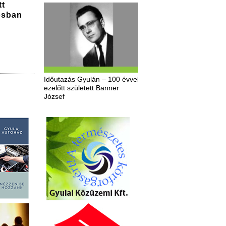
tt
osban
Időutazás Gyulán – 100 évvel
ezelőtt született Banner
József