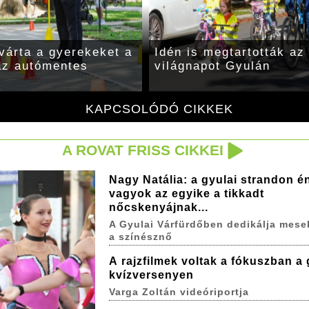
ást rendeztek
Gyulán is megtartották
világnapot
KAPCSOLÓDÓ CIKKEK
A ROVAT FRISS CIKKEI
Nagy Natália: a gyulai strandon é
vagyok az egyike a tikkadt
nőcskenyájnak...
A Gyulai Várfürdőben dedikálja mese
a színésznő
A rajzfilmek voltak a fókuszban a 
kvízversenyen
Varga Zoltán videóriportja