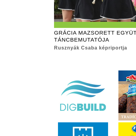
GRÁCIA MAZSORETT EGYÜ
TÁNCBEMUTATÓJA
Rusznyák Csaba képriportja