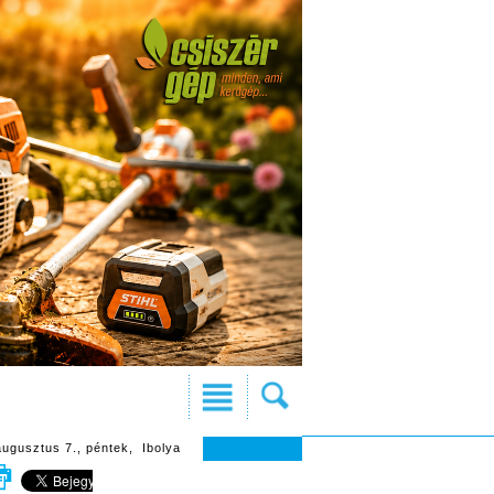
augusztus 7., péntek, Ibolya