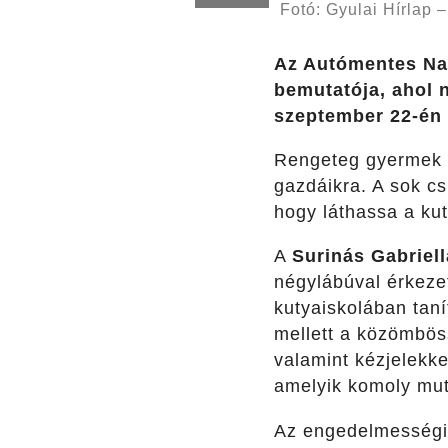
Fotó: Gyulai Hírlap 
Az Autómentes Nap
bemutatója, ahol 
szeptember 22-én t
Rengeteg gyermek v
gazdáikra. A sok cs
hogy láthassa a ku
A
Surinás Gabriell
négylábúval érkezet
kutyaiskolában tan
mellett a közömbös
valamint kézjelekke
amelyik komoly muta
Az engedelmességi g