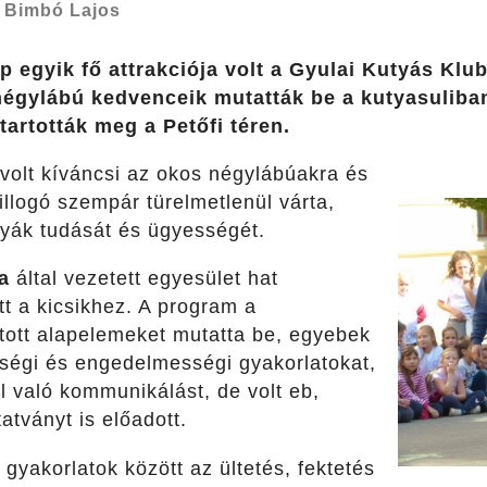
–
Bimbó Lajos
 egyik fő attrakciója volt a Gyulai Kutyás Kl
négylábú kedvenceik mutatták be a kutyasuliban
artották meg a Petőfi téren.
olt kíváncsi az okos négylábúakra és
illogó szempár türelmetlenül várta,
tyák tudását és ügyességét.
a
által vezetett egyesület hat
t a kicsikhez. A program a
ított alapelemeket mutatta be, egyebek
ségi és engedelmességi gyakorlatokat,
l való kommunikálást, de volt eb,
tványt is előadott.
yakorlatok között az ültetés, fektetés