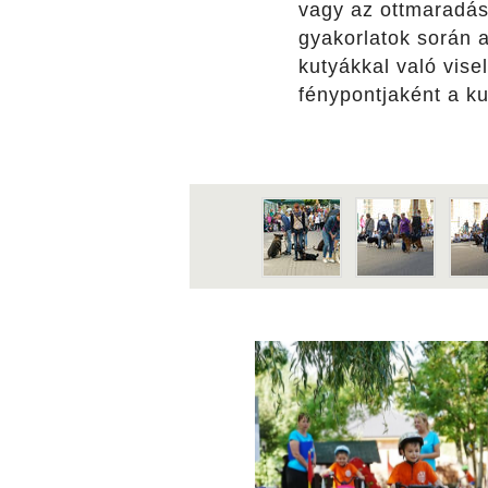
vagy az ottmaradás
gyakorlatok során 
kutyákkal való vise
fénypontjaként a ku