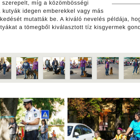
 szerepelt, míg a közömbösségi
a kutyák idegen emberekkel vagy más
lkedését mutatták be. A kiváló nevelés példája, h
tyákat a tömegből kiválasztott tíz kisgyermek gond