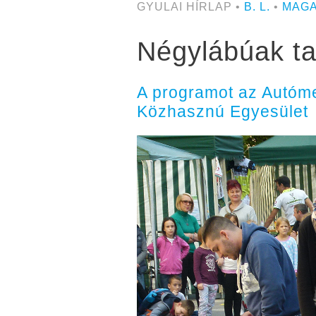
GYULAI HÍRLAP •
B. L.
•
MAGA
Négylábúak tar
A programot az Autóme
Közhasznú Egyesület