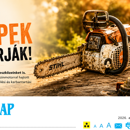
2026. 
A
A
A