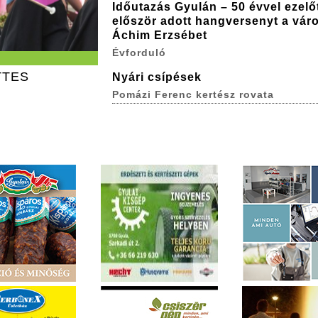
Időutazás Gyulán – 50 évvel ezelő
először adott hangversenyt a vár
Áchim Erzsébet
Évforduló
TTES
Nyári csípések
Pomázi Ferenc kertész rovata