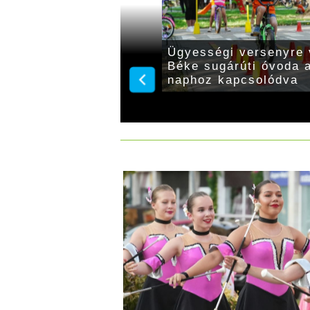
k az autómentes
Országos kutyakiállít
Gyulaváriban