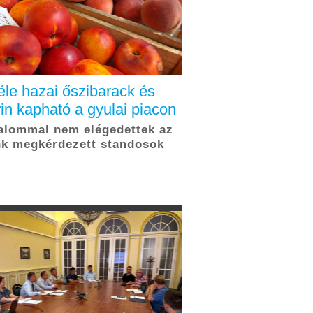
éle hazai őszibarack és
in kapható a gyulai piacon
alommal nem elégedettek az
nk megkérdezett standosok