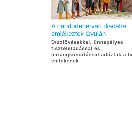
A nándorfehérvári diadalra
emlékeztek Gyulán
Díszlövésekkel, ünnepélyes
tiszteletadással és
harangkondítással adóztak a 
emlékének