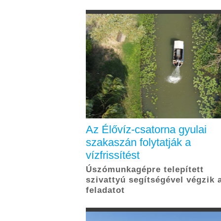
Az Élővíz-csatorna gyulai
szakaszán folytatják a
vízfrissítést
Úszómunkagépre telepített
szivattyú segítségével végzik 
feladatot