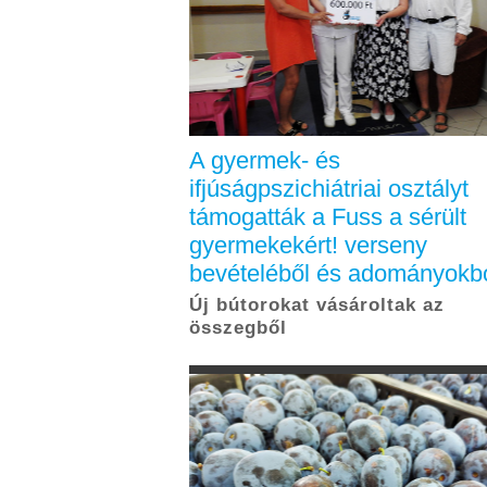
A gyermek- és
ifjúságpszichiátriai osztályt
támogatták a Fuss a sérült
gyermekekért! verseny
bevételéből és adományokb
Új bútorokat vásároltak az
összegből