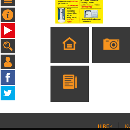
HÍREK
K