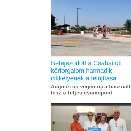
Befejeződött a Csabai úti
körforgalom harmadik
cikkelyének a felújítása
Augusztus végén újra használ
lesz a teljes csomópont