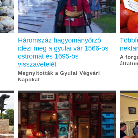
Háromszáz hagyományőrző
Többf
idézi meg a gyulai vár 1566-os
nektar
ostromát és 1695-ös
A forg
visszavételét
általu
Megnyitották a Gyulai Végvári
Napokat