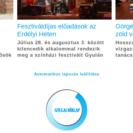
Fesztiváldíjas előadások az
Görgé
Erdélyi Héten
zöld 
Július 28. és augusztus 3. között
Hosszú
kilencedik alkalommal rendezik
vízgaz
hősök
meg a színházi fesztivált Gyulán
tanács
Automatikus lapozás leállítása