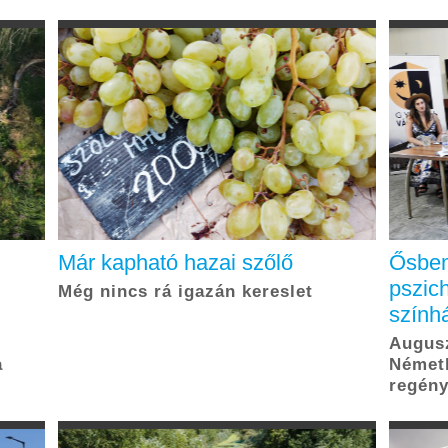
Már kapható hazai szőlő
Ősbem
pszich
Még nincs rá igazán kereslet
szính
Augusz
a
Németh
regény