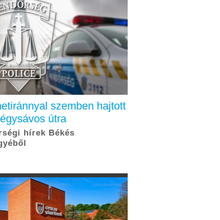
etiránnyal szemben hajtott
négysávos útra
ségi hírek Békés
gyéből