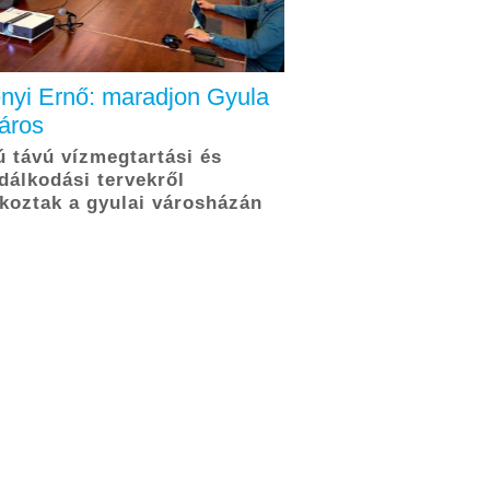
nyi Ernő: maradjon Gyula
város
 távú vízmegtartási és
dálkodási tervekről
koztak a gyulai városházán