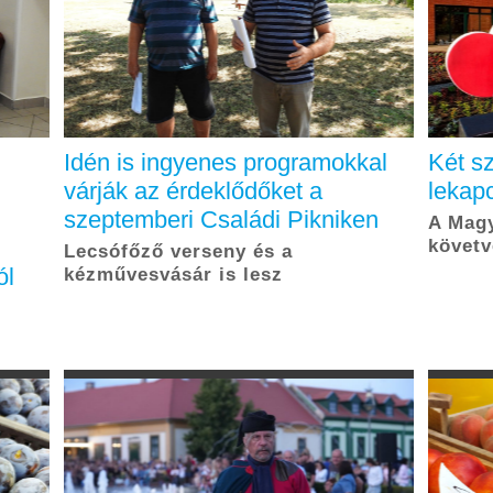
Idén is ingyenes programokkal
Két s
várják az érdeklődőket a
lekapc
szeptemberi Családi Pikniken
A Magy
követv
Lecsófőző verseny és a
ól
kézművesvásár is lesz