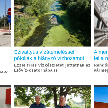
Szivattyús vízátemeléssel
A men
pótolják a hiányzó vízhozamot
fel a 
Ezzel friss vízkészletet juttatnak az
Rendőr
Élővíz-csatornába is
várme
ható