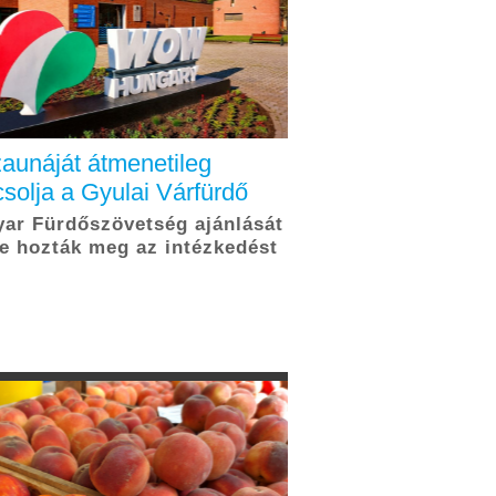
zaunáját átmenetileg
solja a Gyulai Várfürdő
ar Fürdőszövetség ajánlását
e hozták meg az intézkedést