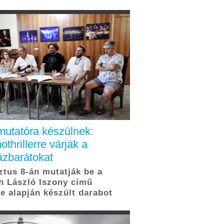
utatóra készülnek:
othrillerre várják a
ázbarátokat
tus 8-án mutatják be a
 László Iszony című
e alapján készült darabot