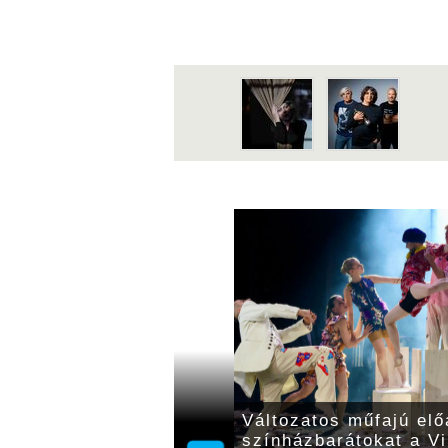
icskélők című műve
Változatos műfajú elő
abot mutatták be a
színházbarátokat a Vi