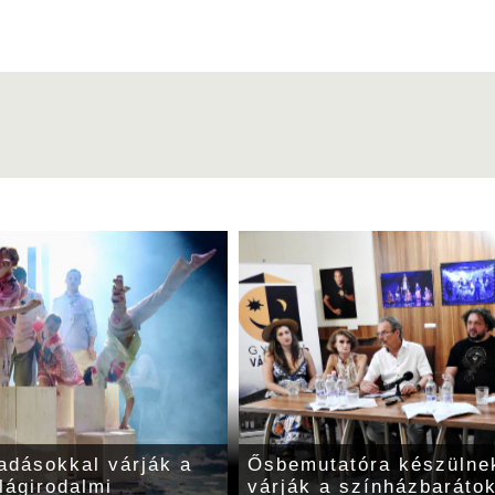
adásokkal várják a
Ősbemutatóra készülnek
lágirodalmi
várják a színházbaráto