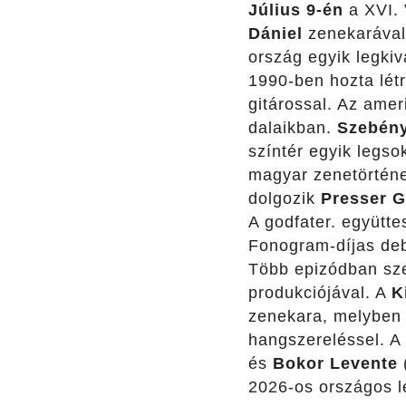
Július 9-én
a XVI. 
Dániel
zenekarával
ország egyik legki
1990-ben hozta létr
gitárossal. Az amer
dalaikban.
Szebény
színtér egyik legso
magyar zenetörténe
dolgozik
Presser 
A godfater. együtte
Fonogram-díjas deb
Több epizódban sze
produkciójával. A
K
zenekara, melyben 
hangszereléssel. A 
és
Bokor Levente
(
2026-os országos l