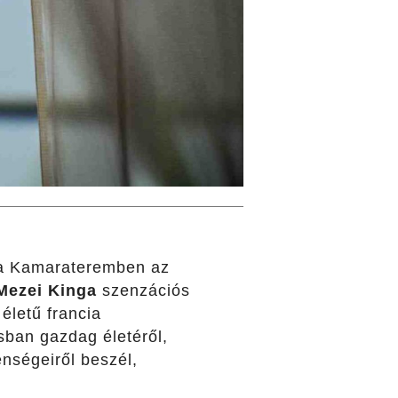
t a Kamarateremben az
Mezei Kinga
szenzációs
életű francia
ban gazdag életéről,
enségeiről beszél,