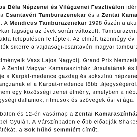
s Béla Népzenei és Világzenei Fesztiválon
idén
 a
Csantavéri Tamburazenekar
és a
Zentai Kama
t. A
Mendicus Tamburazenekar
1998 őszén alaku
ekar tagsága az évek során változott. Tamburazen
kta településen felléptek. Az elmúlt tizennégy év
tték sikerre a vajdasági-csantavéri magyar tambur
dményeik Vass Lajos Nagydíj, Grand Prix Nemzetkö
 A Zentai Magyar Kamaraszínház társulatának és 
je a Kárpát-medence gazdag és sokszínű népzene
ngzanak el a Kárpát-medence több tájegységéről
nem egy közösségi zenei élmény, amelyben a népze
gységi dallamok, ritmusok és szövegek ősi világa.
baton és 12-én vasárnap a
Zentai Kamaraszínhá
epel Gyulán. A Várszínpadon előbb előadják Shake
átékát, a
Sok hűhó semmiért
címűt.