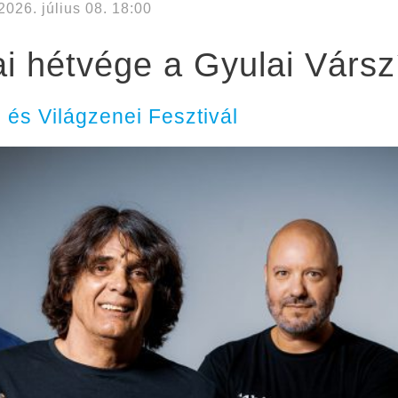
2026. július 08. 18:00
ai hétvége a Gyulai Várs
és Világzenei Fesztivál