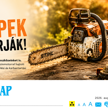
2026. au
A
A
A