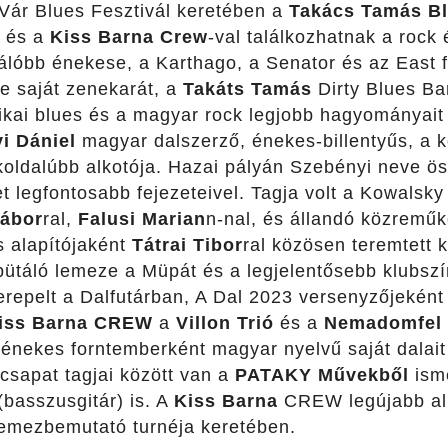
Vár Blues Fesztivál keretében a
Takács Tamás B
 és a
Kiss Barna Crew
-val találkozhatnak a rock 
válóbb énekese, a Karthago, a Senator és az East 
e saját zenekarát, a
Takáts Tamás
Dirty Blues Ba
ikai blues és a magyar rock legjobb hagyományait 
i Dániel
magyar dalszerző, énekes-billentyűs, a 
koldalúbb alkotója. Hazai pályán Szebényi neve ös
t legfontosabb fejezeteivel. Tagja volt a Kowalsk
Gábor
ral,
Falusi Marian
n-nal, és állandó közremű
s alapítójaként
Tátrai Tibor
ral közösen teremtett 
ütáló lemeze a Müpát és a legjelentősebb klubszín
repelt a Dalfutárban, A Dal 2023 versenyzőjeként 
iss Barna
CREW
a
Villon Trió
és a
Nemadomfel
énekes forntemberként magyar nyelvű saját dalait 
csapat tagjai között van a
PATAKY Művekből
ism
basszusgitár) is. A
Kiss Barna
CREW legújabb alb
emezbemutató turnéja keretében.