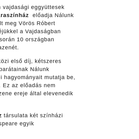
 vajdasági eggyüttesek
raszínház
előadja Nálunk
lt meg Vörös Róbert
éjükkel a Vajdaságban
 során 10 országban
azenét.
zi első díj, kétszeres
barátainak Nálunk
i hagyományait mutatja be,
. Ez az előadás nem
ne ereje által elevenedik
z
társulata két színházi
speare egyik