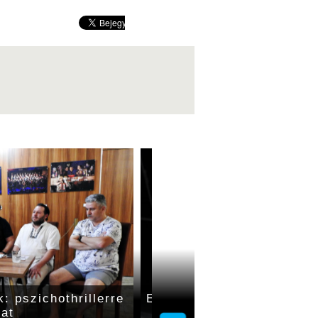
: pszichothrillerre
Egy diktátor születése
kat