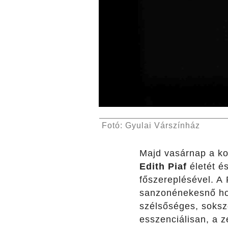
Fotó: Gyulai Várszínház
Majd vasárnap a ko
Edith Piaf
életét é
főszereplésével. A 
sanzonénekesnő ho
szélsőséges, sokszo
esszenciálisan, a 