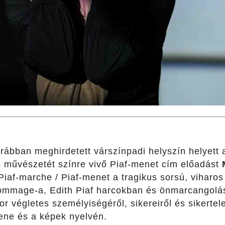
rábban meghirdetett várszínpadi helyszín helyet
s művészetét színre vivő Piaf-menet cím előadást
Piaf-marche / Piaf-menet a tragikus sorsú, viharos 
mmage-a, Edith Piaf harcokban és önmarcangolás
r végletes személyiségéről, sikereiről és sikertel
zene és a képek nyelvén.