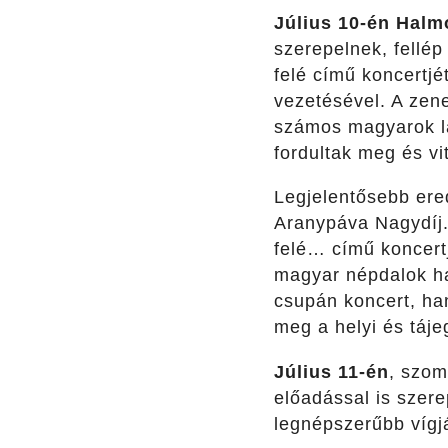
Július 10-én
Halmo
szerepelnek, fellép
felé című koncertjé
vezetésével. A zen
számos magyarok la
fordultak meg és vi
Legjelentősebb ere
Aranypáva Nagydíj.
felé… című koncert
magyar népdalok ha
csupán koncert, ha
meg a helyi és táje
Július 11-én
, szom
előadással is szer
legnépszerűbb vígj