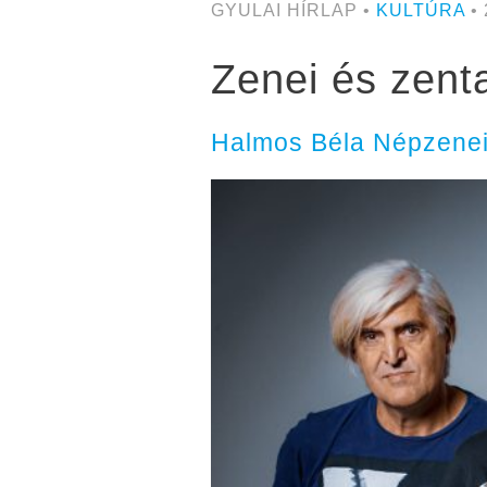
GYULAI HÍRLAP •
KULTÚRA
• 
Zenei és zent
Halmos Béla Népzenei 