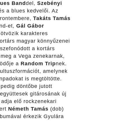
lues Band
del,
Szebényi
és a blues kedvelői. Az
frontembere,
Takáts Tamás
nd-et,
Gál Gábor
ötvözik karakteres
kortárs magyar könnyűzenei
szefonódott a kortárs
y meg a Vega zenekarnak,
ködője a
Random Trip
nek.
kultuszformációt, amelynek
padokat is megtöltötte.
pedig döntőbe jutott
együttesek gitárosának új
adja elő rockzenekari
ert
Németh Tamás
(dob)
umával érkezik Gyulára