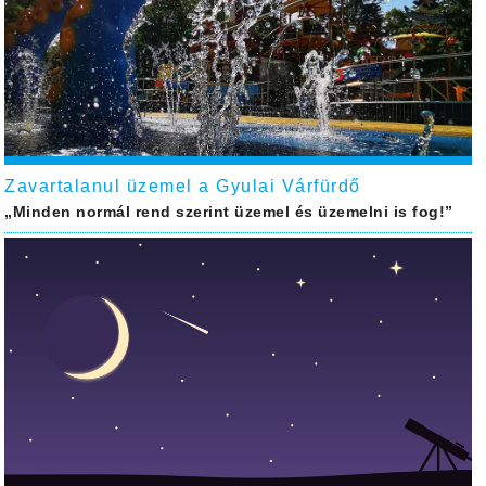
Zavartalanul üzemel a Gyulai Várfürdő
„Minden normál rend szerint üzemel és üzemelni is fog!”