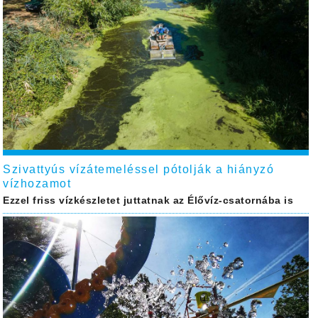
Szivattyús vízátemeléssel pótolják a hiányzó
vízhozamot
Ezzel friss vízkészletet juttatnak az Élővíz-csatornába is