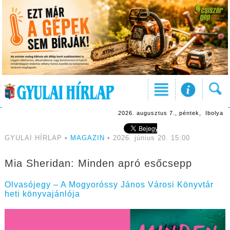
2026. augusztus 7., péntek, Ibolya
GYULAI HÍRLAP •
MAGAZIN
• 2026. június 20. 15:00
Mia Sheridan: Minden apró esőcsepp
Olvasójegy – A Mogyoróssy János Városi Könyvtár
heti könyvajánlója