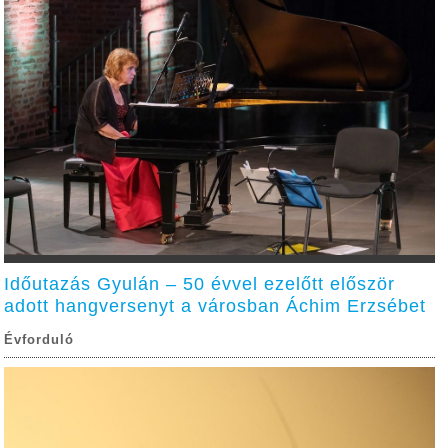
Időutazás Gyulán – 50 évvel ezelőtt először
adott hangversenyt a városban Áchim Erzsébet
Évforduló