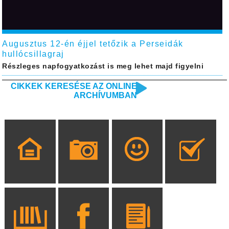
Augusztus 12-én éjjel tetőzik a Perseidák
hullócsillagraj
Részleges napfogyatkozást is meg lehet majd figyelni
CIKKEK KERESÉSE AZ ONLINE
ARCHÍVUMBAN