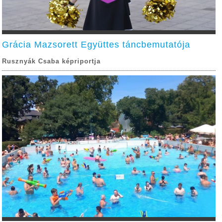
Grácia Mazsorett Együttes táncbemutatója
Rusznyák Csaba képriportja