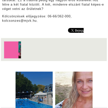
társukat. Ez a trauma pedig egy nagyon erős köteléket hoz
létre a két fiatal között. A két, mindenre elszánt fiatal képes-e
véget vetni az őrületnek?
Kölcsönzések előjegyzése: 06-66/362-000,
kolcsonzes@mjvk.hu.