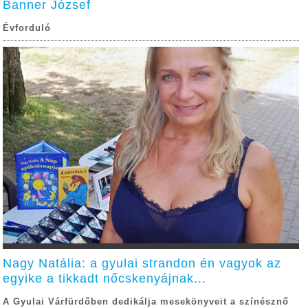
Banner József
Évforduló
Nagy Natália: a gyulai strandon én vagyok az
egyike a tikkadt nőcskenyájnak...
A Gyulai Várfürdőben dedikálja mesekönyveit a színésznő