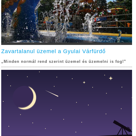
Zavartalanul üzemel a Gyulai Várfürdő
„Minden normál rend szerint üzemel és üzemelni is fog!”