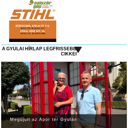
A GYULAI HÍRLAP LEGFRISSEBB
CIKKEI
Megújult az Apor tér Gyulán