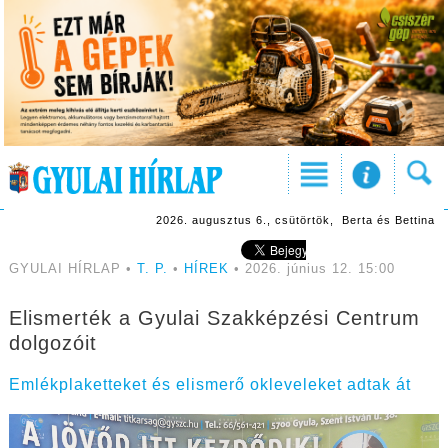
2026. augusztus 6., csütörtök, Berta és Bettina
GYULAI HÍRLAP •
T. P.
•
HÍREK
• 2026. június 12. 15:00
Elismerték a Gyulai Szakképzési Centrum
dolgozóit
Emlékplaketteket és elismerő okleveleket adtak át