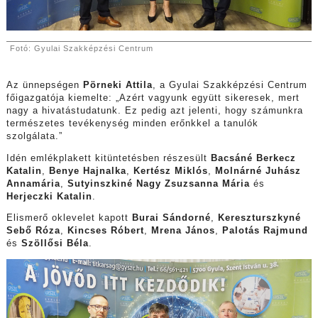
Fotó: Gyulai Szakképzési Centrum
Az ünnepségen
Pörneki Attila
, a Gyulai Szakképzési Centrum
főigazgatója kiemelte: „Azért vagyunk együtt sikeresek, mert
nagy a hivatástudatunk. Ez pedig azt jelenti, hogy számunkra
természetes tevékenység minden erőnkkel a tanulók
szolgálata.”
Idén emlékplakett kitüntetésben részesült
Bacsáné Berkecz
Katalin
,
Benye Hajnalka
,
Kertész Miklós
,
Molnárné Juhász
Annamária
,
Sutyinszkiné Nagy Zsuzsanna Mária
és
Herjeczki Katalin
.
Elismerő oklevelet kapott
Burai Sándorné
,
Kereszturszkyné
Sebő Róza
,
Kincses Róbert
,
Mrena János
,
Palotás Rajmund
és
Szöllősi Béla
.