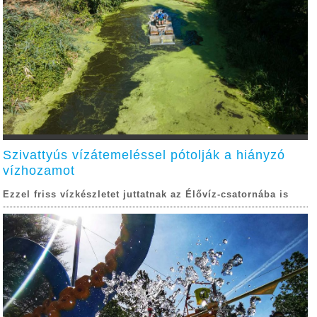
Szivattyús vízátemeléssel pótolják a hiányzó
vízhozamot
Ezzel friss vízkészletet juttatnak az Élővíz-csatornába is