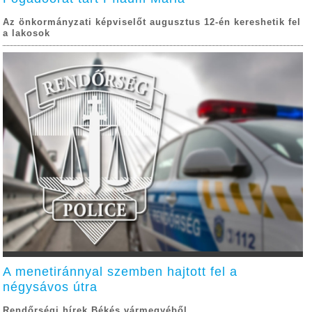
Az önkormányzati képviselőt augusztus 12-én kereshetik fel
a lakosok
A menetiránnyal szemben hajtott fel a
négysávos útra
Rendőrségi hírek Békés vármegyéből