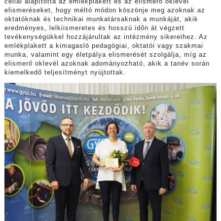
céllal alapította az emlékplakett és az elismerő oklevél
elismeréseket, hogy méltó módon köszönje meg azoknak az
oktatóknak és technikai munkatársaknak a munkáját, akik
eredményes, lelkiismeretes és hosszú időn át végzett
tevékenységükkel hozzájárultak az intézmény sikereihez. Az
emlékplakett a kimagasló pedagógiai, oktatói vagy szakmai
munka, valamint egy életpálya elismerését szolgálja, míg az
elismerő oklevél azoknak adományozható, akik a tanév során
kiemelkedő teljesítményt nyújtottak.