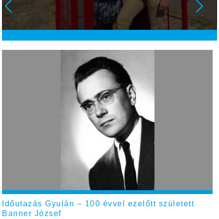
Időutazás Gyulán – 100 évvel ezelőtt született
Banner József