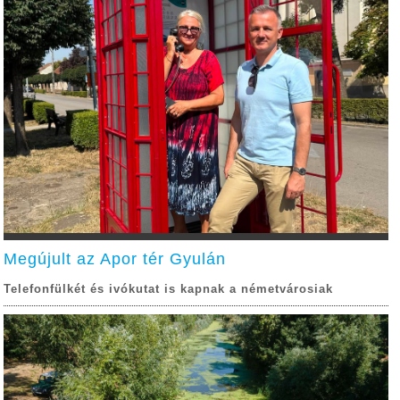
Megújult az Apor tér Gyulán
Telefonfülkét és ivókutat is kapnak a németvárosiak