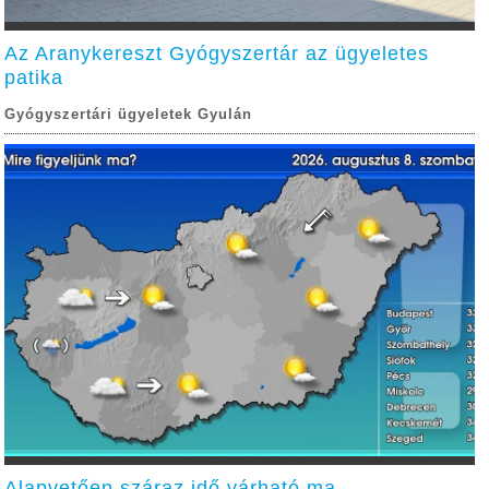
Az Aranykereszt Gyógyszertár az ügyeletes
patika
Gyógyszertári ügyeletek Gyulán
Alapvetően száraz idő várható ma