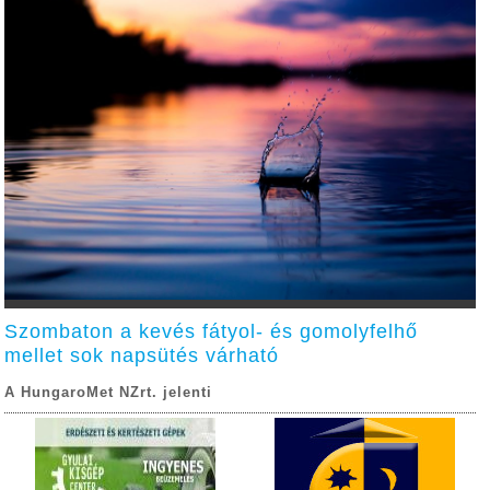
Szombaton a kevés fátyol- és gomolyfelhő
mellet sok napsütés várható
A HungaroMet NZrt. jelenti