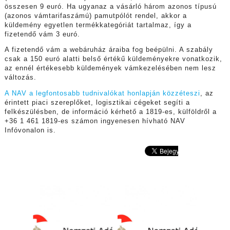
összesen 9 euró. Ha ugyanaz a vásárló három azonos típusú
(azonos vámtarifaszámú) pamutpólót rendel, akkor a
küldemény egyetlen termékkategóriát tartalmaz, így a
fizetendő vám 3 euró.
A fizetendő vám a webáruház áraiba fog beépülni. A szabály
csak a 150 euró alatti belső értékű küldeményekre vonatkozik,
az ennél értékesebb küldemények vámkezelésében nem lesz
változás.
A NAV a legfontosabb tudnivalókat honlapján közzéteszi
, az
érintett piaci szereplőket, logisztikai cégeket segíti a
felkészülésben, de információ kérhető a 1819-es, külföldről a
+36 1 461 1819-es számon ingyenesen hívható NAV
Infóvonalon is.