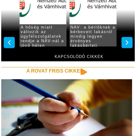
val
A hőség miatt
NAV: a bérlőknek a
Több m
változik az
bérbevett lakásról
adózó 
is
ügyfélszolgálatok
mindig legyen
közzé 
25 év
rendje a NAV-nál a
érvényes
éves s
ok
jövő héten
lakásbérleti
beszám
e
szerződésük
KAPCSOLÓDÓ CIKKEK
A ROVAT FRISS CIKKEI