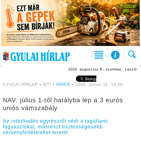
2026. augusztus 8., szombat, László
GYULAI HÍRLAP • MTI •
HÍREK
• 2026. június 12. 14:00
NAV: július 1-től hatályba lép a 3 eurós
uniós vámszabály
Az intézkedés egyrészről védi a tagállami
fogyasztókat, másrészt tisztességesebb
versenyfeltételeket teremt