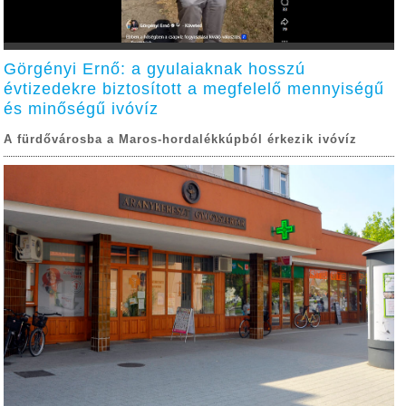
Görgényi Ernő: a gyulaiaknak hosszú
évtizedekre biztosított a megfelelő mennyiségű
és minőségű ivóvíz
A fürdővárosba a Maros-hordalékkúpból érkezik ivóvíz