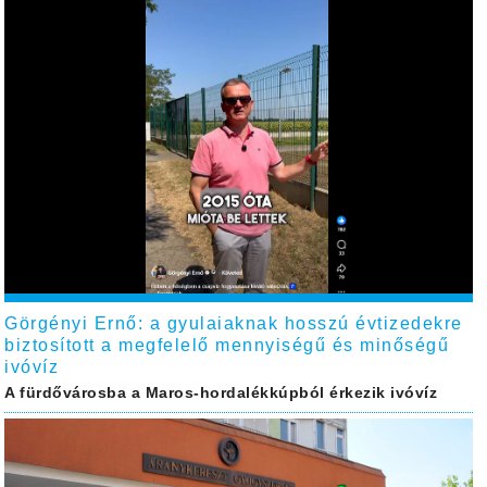
Görgényi Ernő: a gyulaiaknak hosszú évtizedekre
biztosított a megfelelő mennyiségű és minőségű
ivóvíz
A fürdővárosba a Maros-hordalékkúpból érkezik ivóvíz