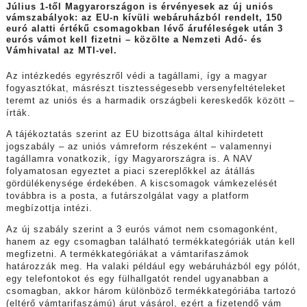
Július 1-től Magyarországon is érvényesek az új uniós
vámszabályok: az EU-n kívüli webáruházból rendelt, 150
euró alatti értékű csomagokban lévő áruféleségek után 3
eurós vámot kell fizetni – közölte a Nemzeti Adó- és
Vámhivatal az MTI-vel.
Az intézkedés egyrészről védi a tagállami, így a magyar
fogyasztókat, másrészt tisztességesebb versenyfeltételeket
teremt az uniós és a harmadik országbeli kereskedők között –
írták.
A tájékoztatás szerint az EU bizottsága által kihirdetett
jogszabály – az uniós vámreform részeként – valamennyi
tagállamra vonatkozik, így Magyarországra is. A NAV
folyamatosan egyeztet a piaci szereplőkkel az átállás
gördülékenysége érdekében. A kiscsomagok vámkezelését
továbbra is a posta, a futárszolgálat vagy a platform
megbízottja intézi.
Az új szabály szerint a 3 eurós vámot nem csomagonként,
hanem az egy csomagban található termékkategóriák után kell
megfizetni. A termékkategóriákat a vámtarifaszámok
határozzák meg. Ha valaki például egy webáruházból egy pólót,
egy telefontokot és egy fülhallgatót rendel ugyanabban a
csomagban, akkor három különböző termékkategóriába tartozó
(eltérő vámtarifaszámú) árut vásárol, ezért a fizetendő vám