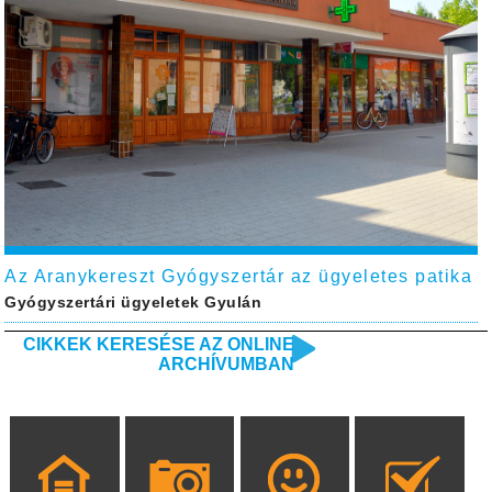
Az Aranykereszt Gyógyszertár az ügyeletes patika
Gyógyszertári ügyeletek Gyulán
CIKKEK KERESÉSE AZ ONLINE
ARCHÍVUMBAN