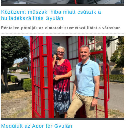
Közüzem: műszaki hiba miatt csúszik a
hulladékszállítás Gyulán
Pénteken pótolják az elmaradt szemétszállítást a városban
Megújult az Apor tér Gyulán