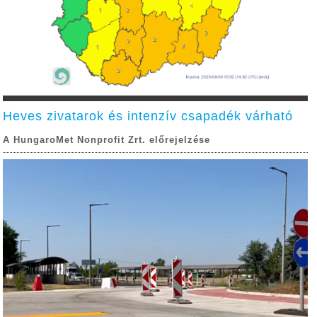
Heves zivatarok és intenzív csapadék várható
A HungaroMet Nonprofit Zrt. előrejelzése