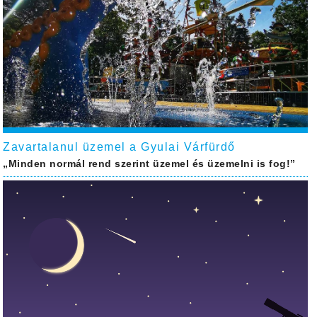
Zavartalanul üzemel a Gyulai Várfürdő
„Minden normál rend szerint üzemel és üzemelni is fog!”