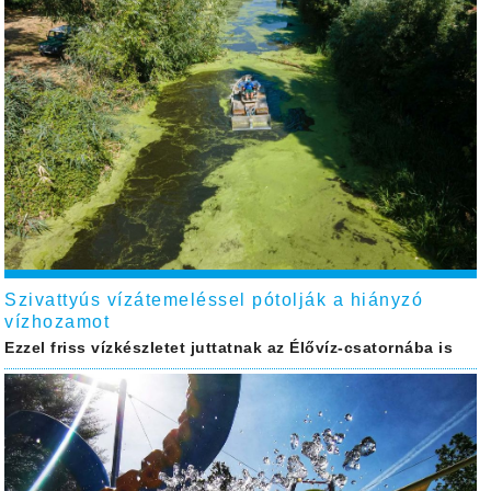
Szivattyús vízátemeléssel pótolják a hiányzó
vízhozamot
Ezzel friss vízkészletet juttatnak az Élővíz-csatornába is