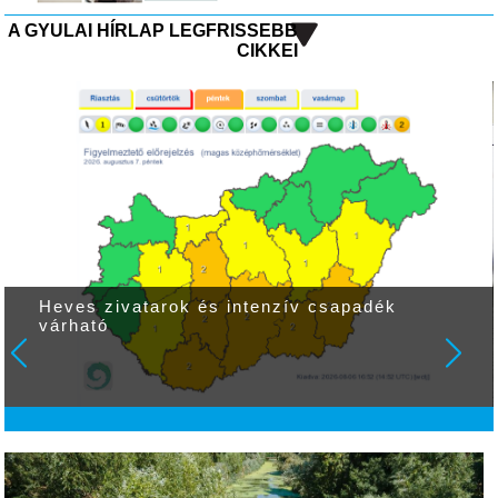
A GYULAI HÍRLAP LEGFRISSEBB
CIKKEI
Heves zivatarok és intenzív csapadék
várható