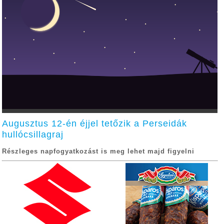
Augusztus 12-én éjjel tetőzik a Perseidák
hullócsillagraj
Részleges napfogyatkozást is meg lehet majd figyelni