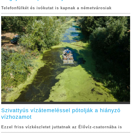
Telefonfülkét és ivókutat is kapnak a németvárosiak
Szivattyús vízátemeléssel pótolják a hiányzó
vízhozamot
Ezzel friss vízkészletet juttatnak az Élővíz-csatornába is