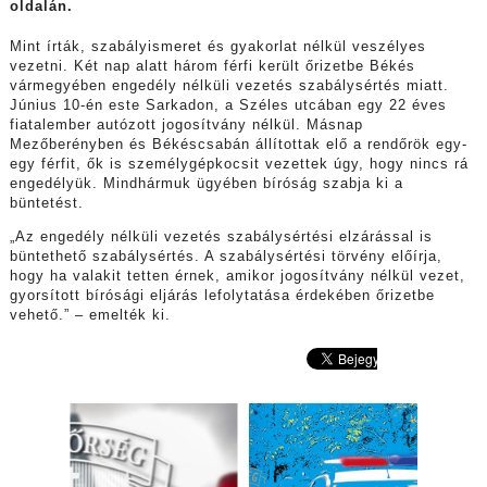
oldalán.
Mint írták, szabályismeret és gyakorlat nélkül veszélyes
vezetni. Két nap alatt három férfi került őrizetbe Békés
vármegyében engedély nélküli vezetés szabálysértés miatt.
Június 10-én este Sarkadon, a Széles utcában egy 22 éves
fiatalember autózott jogosítvány nélkül. Másnap
Mezőberényben és Békéscsabán állítottak elő a rendőrök egy-
egy férfit, ők is személygépkocsit vezettek úgy, hogy nincs rá
engedélyük. Mindhármuk ügyében bíróság szabja ki a
büntetést.
„Az engedély nélküli vezetés szabálysértési elzárással is
büntethető szabálysértés. A szabálysértési törvény előírja,
hogy ha valakit tetten érnek, amikor jogosítvány nélkül vezet,
gyorsított bírósági eljárás lefolytatása érdekében őrizetbe
vehető.” – emelték ki.