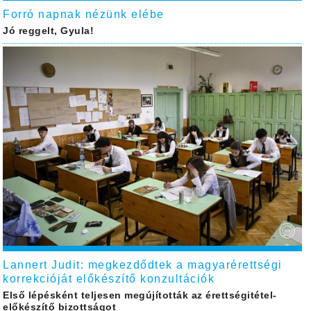
Forró napnak nézünk elébe
Jó reggelt, Gyula!
Lannert Judit: megkezdődtek a magyarérettségi
korrekcióját előkészítő konzultációk
Első lépésként teljesen megújították az érettségitétel-
előkészítő bizottságot