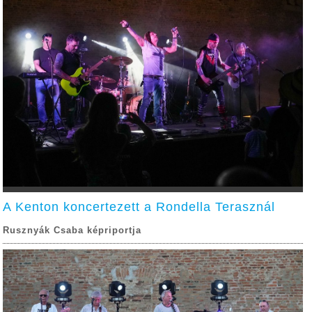
A Kenton koncertezett a Rondella Terasznál
Rusznyák Csaba képriportja