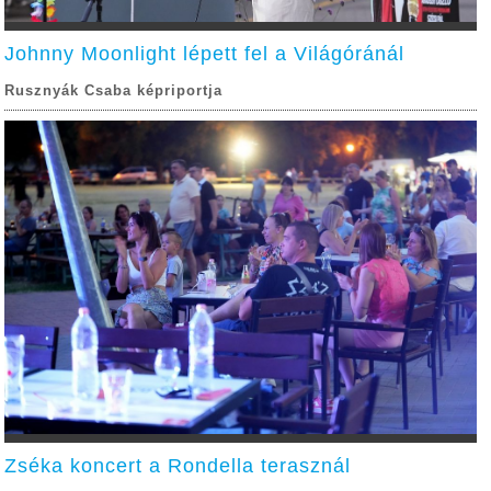
Johnny Moonlight lépett fel a Világóránál
Rusznyák Csaba képriportja
Zséka koncert a Rondella terasznál