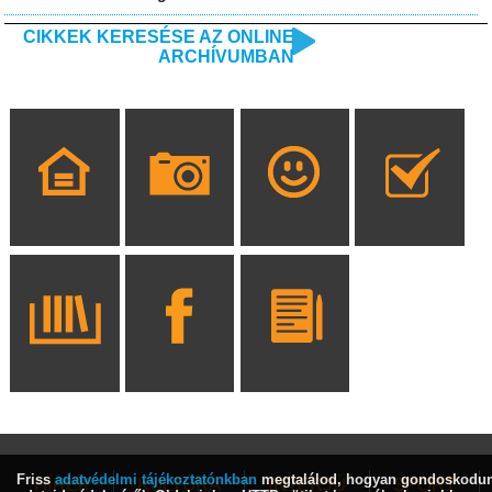
CIKKEK KERESÉSE AZ ONLINE
ARCHÍVUMBAN
Friss
adatvédelmi tájékoztatónkban
megtalálod, hogyan gondoskodu
HÍREK
KULTÚRA
INTERJÚ
SPORT