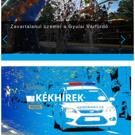
Zavartalanul üzemel a Gyulai Várfürdő