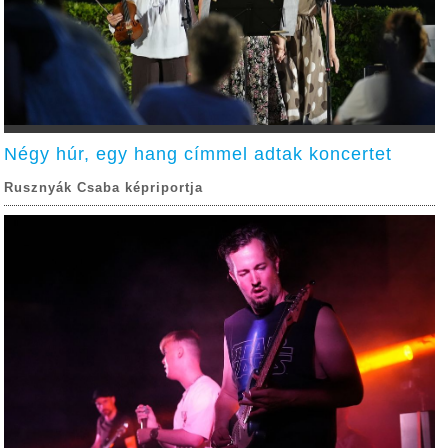
Négy húr, egy hang címmel adtak koncertet
Rusznyák Csaba képriportja