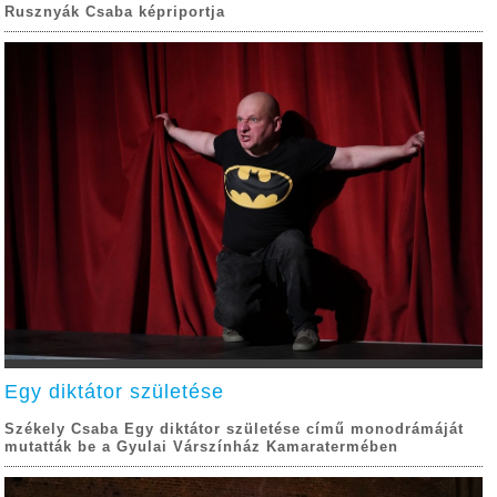
Rusznyák Csaba képriportja
Egy diktátor születése
Székely Csaba Egy diktátor születése című monodrámáját
mutatták be a Gyulai Várszínház Kamaratermében