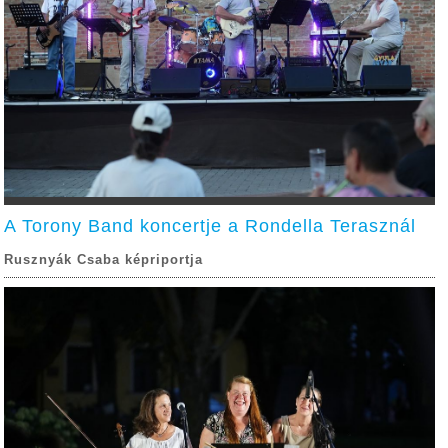
A Torony Band koncertje a Rondella Terasznál
Rusznyák Csaba képriportja