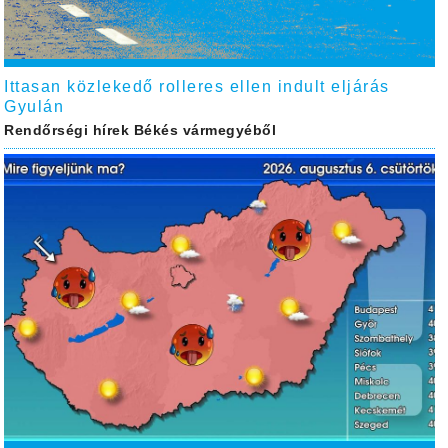
Ittasan közlekedő rolleres ellen indult eljárás
Gyulán
Rendőrségi hírek Békés vármegyéből