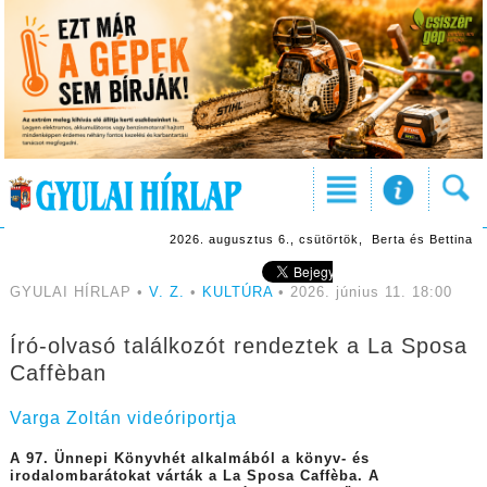
2026. augusztus 6., csütörtök, Berta és Bettina
GYULAI HÍRLAP •
V. Z.
•
KULTÚRA
• 2026. június 11. 18:00
Író-olvasó találkozót rendeztek a La Sposa
Caffèban
Varga Zoltán videóriportja
A 97. Ünnepi Könyvhét alkalmából a könyv- és
irodalombarátokat várták a La Sposa Caffèba. A