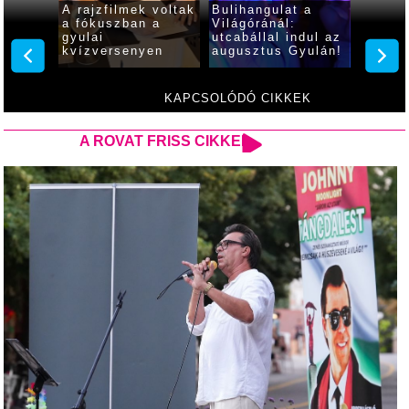
t
A rajzfilmek voltak
Bulihangulat a
A Hypp
a fókuszban a
Világóránál:
Mikó I
gyulai
utcabállal indul az
akói
kvízversenyen
augusztus Gyulán!
KAPCSOLÓDÓ CIKKEK
A ROVAT FRISS CIKKEI