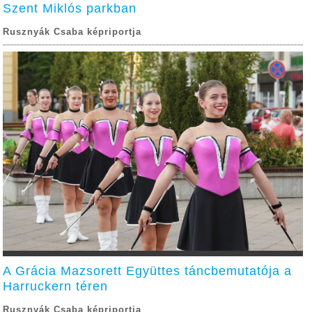
Szent Miklós parkban
Rusznyák Csaba képriportja
A Grácia Mazsorett Együttes táncbemutatója a
Harruckern téren
Rusznyák Csaba képriportja