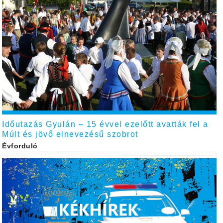
Időutazás Gyulán – 15 évvel ezelőtt avatták fel a
Múlt és jövő elnevezésű szobrot
Évforduló