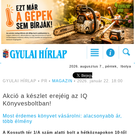
2026. augusztus 7., péntek, Ibolya
GYULAI HÍRLAP • PR •
MAGAZIN
• 2026. január 22. 18:00
Akció a készlet erejéig az IQ
Könyvesboltban!
Most érdemes könyvet vásárolni: alacsonyabb ár,
több élmény
A Kossuth tér 1/A szám alatti bolt a hétköznapokon 10-től