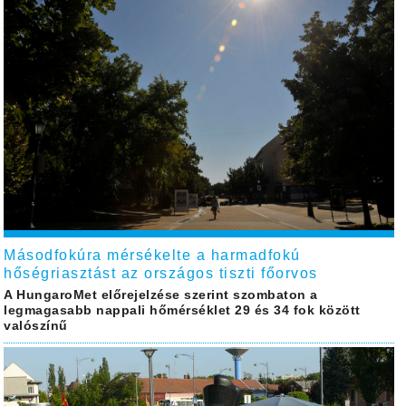
Másodfokúra mérsékelte a harmadfokú
hőségriasztást az országos tiszti főorvos
A HungaroMet előrejelzése szerint szombaton a
legmagasabb nappali hőmérséklet 29 és 34 fok között
valószínű