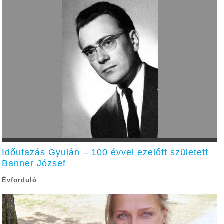
Időutazás Gyulán – 100 évvel ezelőtt született
Banner József
Évforduló