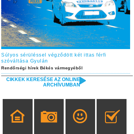
Súlyos sérüléssel végződött két ittas férfi
szóváltása Gyulán
Rendőrségi hírek Békés vármegyéből
CIKKEK KERESÉSE AZ ONLINE
ARCHÍVUMBAN