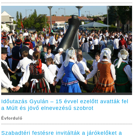
Időutazás Gyulán – 15 évvel ezelőtt avatták fel
a Múlt és jövő elnevezésű szobrot
Évforduló
Szabadtéri festésre invitálták a járókelőket a