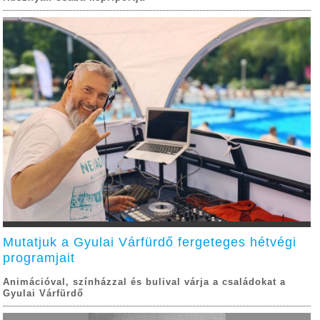
Mutatjuk a Gyulai Várfürdő fergeteges hétvégi
programjait
Animációval, színházzal és bulival várja a családokat a
Gyulai Várfürdő