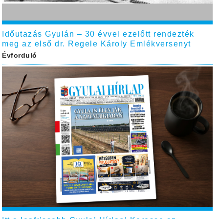
Időutazás Gyulán – 30 évvel ezelőtt rendezték
meg az első dr. Regele Károly Emlékversenyt
Évforduló