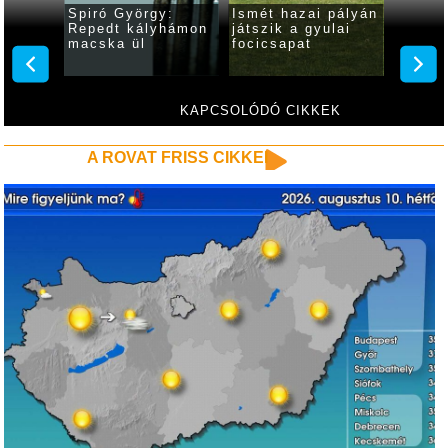
e
Spiró György:
Ismét hazai pályán
Változ
z
Repedt kályhámon
játszik a gyulai
előadá
rsenyt
macska ül
focicsapat
várják
színhá
5-én a
Világi
Klassz
Feszti
KAPCSOLÓDÓ CIKKEK
A ROVAT FRISS CIKKEI