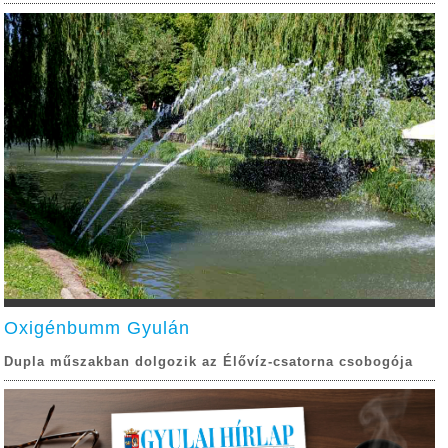
Oxigénbumm Gyulán
Dupla műszakban dolgozik az Élővíz-csatorna csobogója