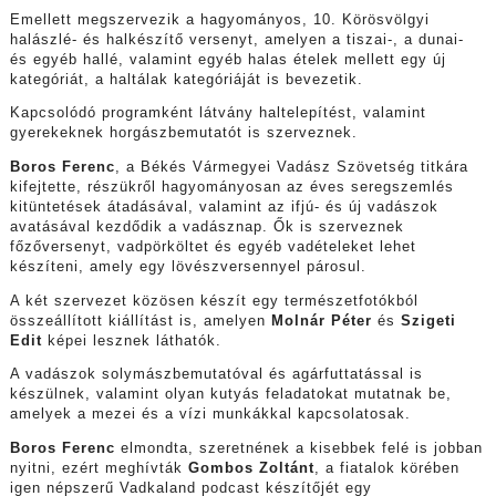
Emellett megszervezik a hagyományos, 10. Körösvölgyi
halászlé- és halkészítő versenyt, amelyen a tiszai-, a dunai-
és egyéb hallé, valamint egyéb halas ételek mellett egy új
kategóriát, a haltálak kategóriáját is bevezetik.
Kapcsolódó programként látvány haltelepítést, valamint
gyerekeknek horgászbemutatót is szerveznek.
Boros Ferenc
, a Békés Vármegyei Vadász Szövetség titkára
kifejtette, részükről hagyományosan az éves seregszemlés
kitüntetések átadásával, valamint az ifjú- és új vadászok
avatásával kezdődik a vadásznap. Ők is szerveznek
főzőversenyt, vadpörköltet és egyéb vadételeket lehet
készíteni, amely egy lövészversennyel párosul.
A két szervezet közösen készít egy természetfotókból
összeállított kiállítást is, amelyen
Molnár Péter
és
Szigeti
Edit
képei lesznek láthatók.
A vadászok solymászbemutatóval és agárfuttatással is
készülnek, valamint olyan kutyás feladatokat mutatnak be,
amelyek a mezei és a vízi munkákkal kapcsolatosak.
Boros Ferenc
elmondta, szeretnének a kisebbek felé is jobban
nyitni, ezért meghívták
Gombos Zoltánt
, a fiatalok körében
igen népszerű Vadkaland podcast készítőjét egy