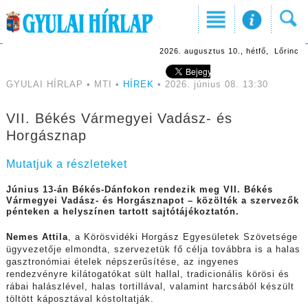
2026. augusztus 10., hétfő, Lőrinc
GYULAI HÍRLAP • MTI •
HÍREK
• 2026. június 08. 13:30
VII. Békés Vármegyei Vadász- és
Horgásznap
Mutatjuk a részleteket
Június 13-án Békés-Dánfokon rendezik meg VII. Békés
Vármegyei Vadász- és Horgásznapot – közölték a szervezők
pénteken a helyszínen tartott sajtótájékoztatón.
Nemes Attila
, a Körösvidéki Horgász Egyesületek Szövetsége
ügyvezetője elmondta, szervezetük fő célja továbbra is a halas
gasztronómiai ételek népszerűsítése, az ingyenes
rendezvényre kilátogatókat sült hallal, tradicionális körösi és
rábai halászlével, halas tortillával, valamint harcsából készült
töltött káposztával kóstoltatják.