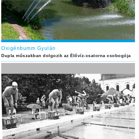
Oxigénbumm Gyulán
Dupla műszakban dolgozik az Élővíz-csatorna csobogója