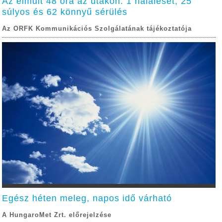
Az elmúlt 48 óra az utakon: 1 haláleset, 25
súlyos és 62 könnyű sérülés
Az ORFK Kommunikációs Szolgálatának tájékoztatója
Egész héten meleg, napos idő várható
A HungaroMet Zrt. előrejelzése