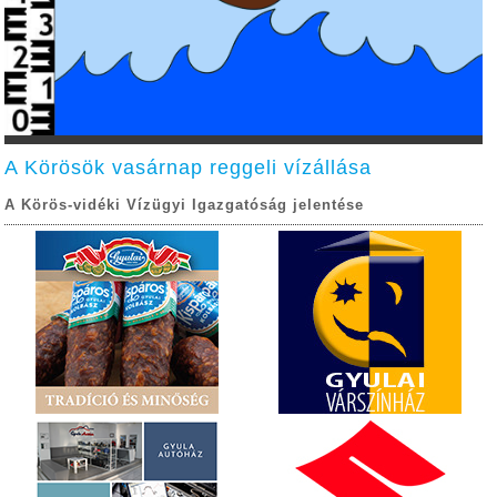
A Körösök vasárnap reggeli vízállása
A Körös-vidéki Vízügyi Igazgatóság jelentése