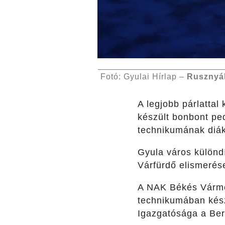
Fotó: Gyulai Hírlap –
Rusznyá
A legjobb párlattal
készült bonbont pe
technikumának diákj
Gyula város különd
Várfürdő elismerés
A NAK Békés Várme
technikumában kész
Igazgatósága a Ber