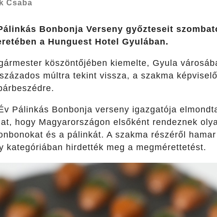
k Csaba
 Pálinkás Bonbonja Verseny győzteseit szombat
keretében a Hunguest Hotel Gyulában.
gármester köszöntőjében kiemelte, Gyula városába
vszázados múltra tekint vissza, a szakma képvisel
párbeszédre.
 Év Pálinkás Bonbonja verseny igazgatója elmondta:
lat, hogy Magyarországon elsőként rendeznek oly
onbonokat és a pálinkát. A szakma részéről hamar
y kategóriában hirdették meg a megmérettetést.