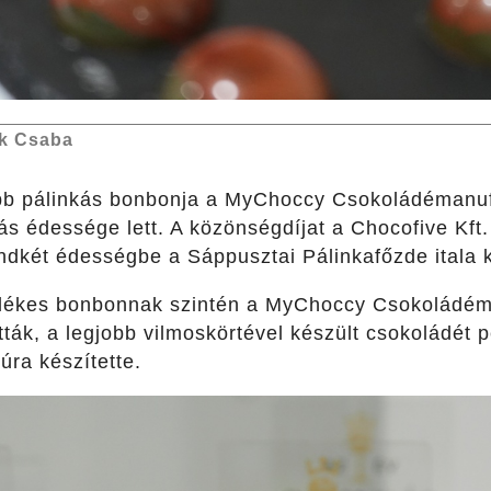
k Csaba
bb pálinkás bonbonja a MyChoccy Csokoládémanuf
ás édessége lett. A közönségdíjat a Chocofive Kft. f
ndkét édességbe a Sáppusztai Pálinkafőzde itala k
elékes bonbonnak szintén a MyChoccy Csokoládém
ták, a legjobb vilmoskörtével készült csokoládét 
úra készítette.