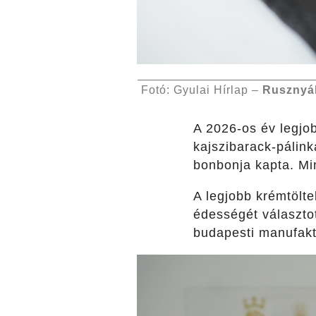
Fotó: Gyulai Hírlap –
Rusznyá
A 2026-os év legjo
kajszibarack-pálink
bonbonja kapta. Mi
A legjobb krémtölt
édességét választot
budapesti manufakt