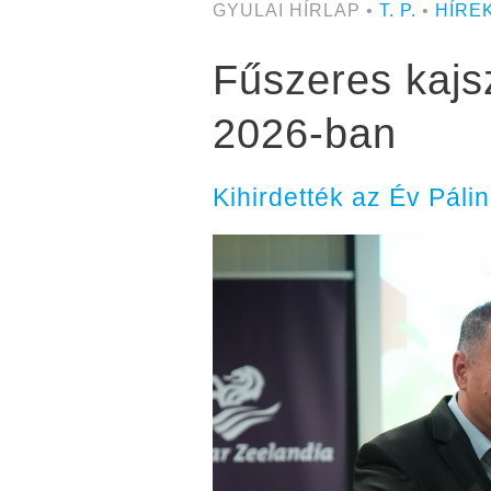
GYULAI HÍRLAP •
T. P.
•
HÍRE
Fűszeres kajsz
2026-ban
Kihirdették az Év Pál