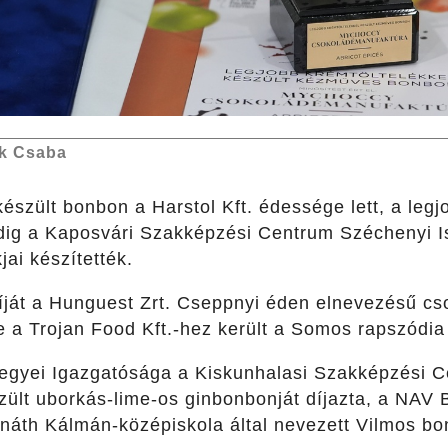
k Csaba
 készült bonbon a Harstol Kft. édessége lett, a leg
dig a Kaposvári Szakképzési Centrum Széchenyi I
ai készítették.
íját a Hunguest Zrt. Cseppnyi éden elnevezésű cso
e a Trojan Food Kft.-hez került a Somos rapszódia
gyei Igazgatósága a Kiskunhalasi Szakképzési C
ült uborkás-lime-os ginbonbonját díjazta, a NAV
náth Kálmán-középiskola által nevezett Vilmos bon