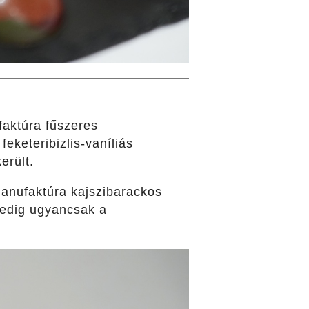
aktúra fűszeres
eketeribizlis-vaníliás
erült.
anufaktúra kajszibarackos
pedig ugyancsak a