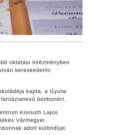
jobb oktatási intézményben
stván kereskedelmi
koládéja kapta, a Gyulai
 fantázianevű bonbonért.
entrum Kossuth Lajos
 Békés Vármegyei
bonnak adott különdíjat.