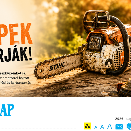
2026. au
A
A
A