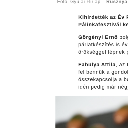
Fotó: Gyulai Hírlap –
Rusznyá
Kihirdették az Év
Pálinkafesztivál 
Görgényi Ernő
pol
párlatkészítés is é
örökséggel lépnek 
Fabulya Attila
, az
fel bennük a gondo
összekapcsolja a b
idén pedig már nég