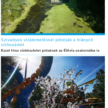
Szivattyús vízátemeléssel pótolják a hiányzó
vízhozamot
Ezzel friss vízkészletet juttatnak az Élővíz-csatornába is