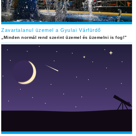
Zavartalanul üzemel a Gyulai Várfürdő
„Minden normál rend szerint üzemel és üzemelni is fog!”