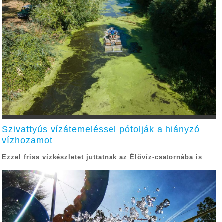
Szivattyús vízátemeléssel pótolják a hiányzó
vízhozamot
Ezzel friss vízkészletet juttatnak az Élővíz-csatornába is