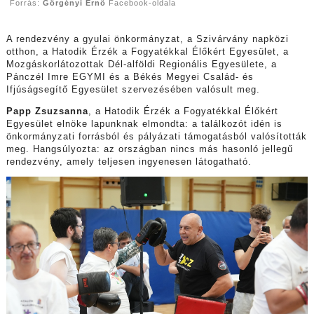
Forrás:
Görgényi Ernő
Facebook-oldala
A rendezvény a gyulai önkormányzat, a Szivárvány napközi
otthon, a Hatodik Érzék a Fogyatékkal Élőkért Egyesület, a
Mozgáskorlátozottak Dél-alföldi Regionális Egyesülete, a
Pánczél Imre EGYMI és a Békés Megyei Család- és
Ifjúságsegítő Egyesület szervezésében valósult meg.
Papp Zsuzsanna
, a Hatodik Érzék a Fogyatékkal Élőkért
Egyesület elnöke lapunknak elmondta: a találkozót idén is
önkormányzati forrásból és pályázati támogatásból valósították
meg. Hangsúlyozta: az országban nincs más hasonló jellegű
rendezvény, amely teljesen ingyenesen látogatható.