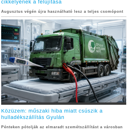
cikkelyének a felújítása
Augusztus végén újra használható lesz a teljes csomópont
Közüzem: műszaki hiba miatt csúszik a
hulladékszállítás Gyulán
Pénteken pótolják az elmaradt szemétszállítást a városban