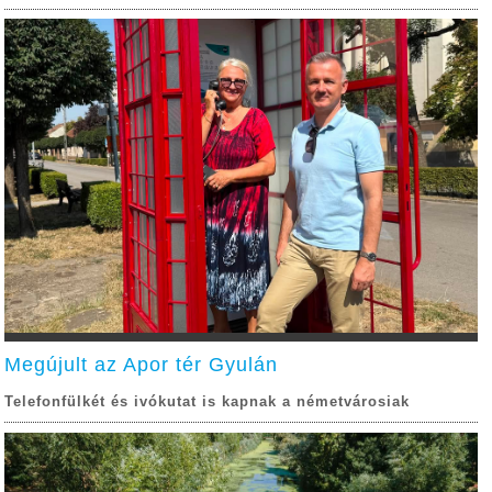
Megújult az Apor tér Gyulán
Telefonfülkét és ivókutat is kapnak a németvárosiak