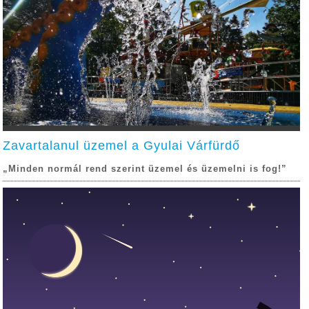
Zavartalanul üzemel a Gyulai Várfürdő
„Minden normál rend szerint üzemel és üzemelni is fog!”