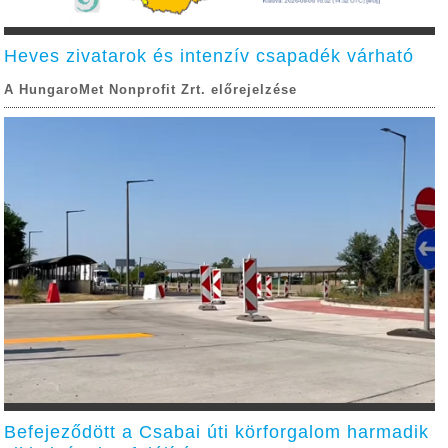
Heves zivatarok és intenzív csapadék várható
A HungaroMet Nonprofit Zrt. előrejelzése
Befejeződött a Csabai úti körforgalom harmadik