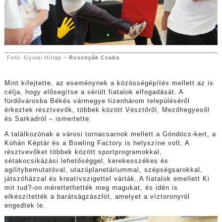
Fotó: Gyulai Hírlap –
Rusznyák Csaba
Mint kifejtette, az eseménynek a közösségépítés mellett az is
célja, hogy elősegítse a sérült fiatalok elfogadását. A
fürdővárosba Békés vármegye tizenhárom településéről
érkeztek résztvevők, többek között Vésztőről, Mezőhegyesől
és Sarkadról – ismertette.
A találkozónak a városi tornacsarnok mellett a Göndöcs-kert, a
Kohán Képtár és a Bowling Factory is helyszíne volt. A
résztvevőket többek között sportprogramokkal,
sétakocsikázási lehetőséggel, kerekesszékes és
agilitybemutatóval, utazóplanetáriummal, szépségsarokkal,
játszóházzal és kreatívszigettel várták. A fiatalok emellett Ki
mit tud?-on mérettethették meg magukat, és idén is
elkészítették a barátságzászlót, amelyet a víztoronyról
engedtek le.