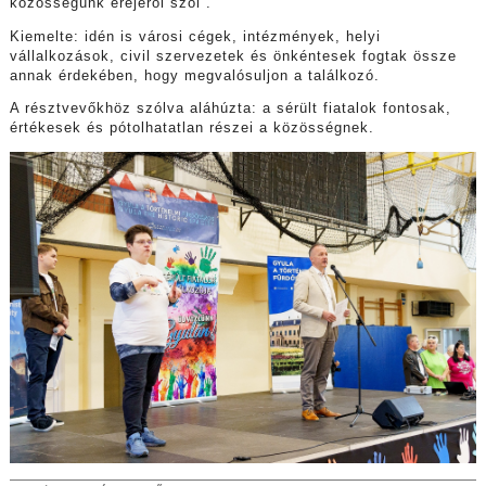
közösségünk erejéről szól”.
Kiemelte: idén is városi cégek, intézmények, helyi
vállalkozások, civil szervezetek és önkéntesek fogtak össze
annak érdekében, hogy megvalósuljon a találkozó.
A résztvevőkhöz szólva aláhúzta: a sérült fiatalok fontosak,
értékesek és pótolhatatlan részei a közösségnek.