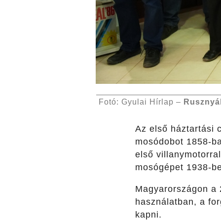
Fotó: Gyulai Hírlap –
Rusznyá
Az első háztartási
mosódobot 1858-ban
első villanymotorr
mosógépet 1938-ben
Magyarországon a 2
használatban, a fo
kapni.