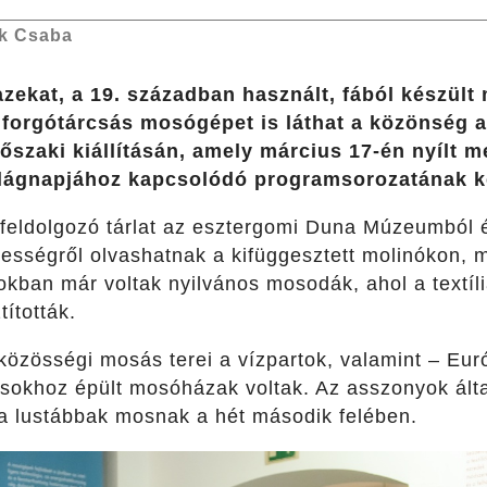
k Csaba
zekat, a 19. században használt, fából készült
forgótárcsás mosógépet is láthat a közönség a
őszaki kiállításán, amely március 17-én nyílt m
ilágnapjához kapcsolódó programsorozatának k
 feldolgozó tárlat az esztergomi Duna Múzeumból é
kességről olvashatnak a kifüggesztett molinókon, 
kban már voltak nyilvános mosodák, ahol a textíli
tították.
özösségi mosás terei a vízpartok, valamint – Eu
ásokhoz épült mosóházak voltak. Az asszonyok álta
k a lustábbak mosnak a hét második felében.