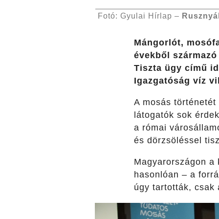
Fotó: Gyulai Hírlap –
Rusznyá
Mángorlót, mosófa
évekből származó 
Tiszta ügy című id
Igazgatóság
víz v
A mosás történetét
látogatók sok érde
a római városállamo
és dörzsöléssel tisz
Magyarországon a k
hasonlóan – a forr
úgy tartották, csa