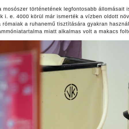
i a mosószer történetének legfontosabb állomásait i
k i. e. 4000 körül már ismerték a vízben oldott nö
 rómaiak a ruhanemű tisztítására gyakran használt
 ammóniatartalma miatt alkalmas volt a makacs fol