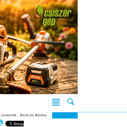
 csütörtök, Berta és Bettina