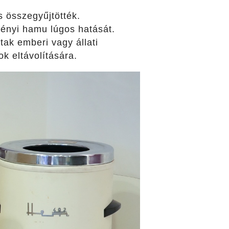
s összegyűjtötték.
vényi hamu lúgos hatását.
ak emberi vagy állati
tok eltávolítására.