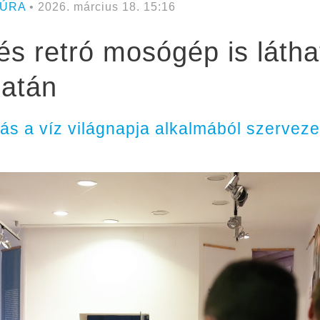
TÚRA
• 2026. március 18. 15:16
és retró mosógép is látha
latán
ítás a víz világnapja alkalmából szervez