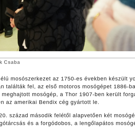
k Csaba
 célú mosószerkezet az 1750-es években készült yo
 találták fel, az első motoros mosógépet 1886-b
al meghajtott mosógép, a Thor 1907-ben került for
 az amerikai Bendix cég gyártott le.
0. század második felétől alapvetően két mosógé
rgótárcsás és a forgódobos, a lengőlapátos mosóg