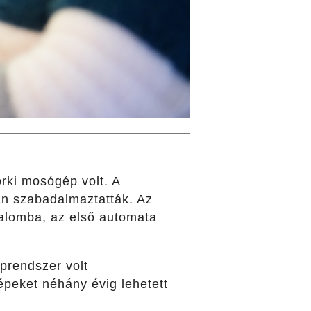
rki mosógép volt. A
an szabadalmaztatták. Az
galomba, az első automata
prendszer volt
épeket néhány évig lehetett