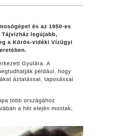
 mosógépet és az 1950-es
 Tájvízház legújabb,
eg a Körös-vidéki Vízügyi
eretében.
rkezett Gyulára. A
megtudhatják például, hogy
ákat áztatással, taposással
rópa több országához
lában a hét elején mostak,