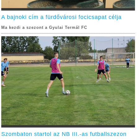
A bajnoki cím a fürdővárosi focicsapat célja
Ma kezdi a szezont a Gyulai Termál FC
Szombaton startol az NB III.-as futballszezon