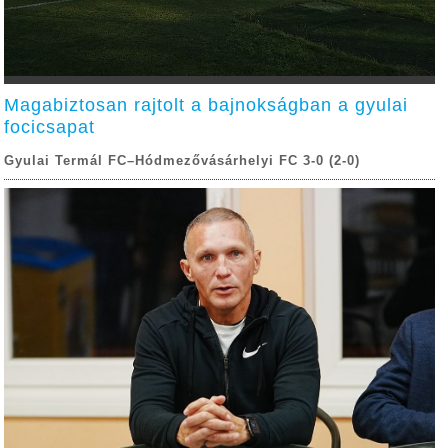
Magabiztosan rajtolt a bajnokságban a gyulai
focicsapat
Gyulai Termál FC–Hódmezővásárhelyi FC 3-0 (2-0)