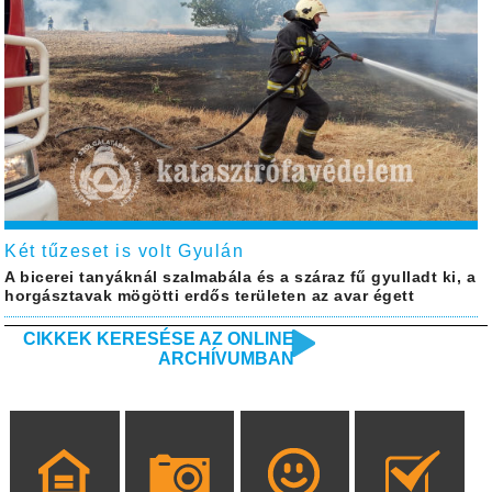
Két tűzeset is volt Gyulán
A bicerei tanyáknál szalmabála és a száraz fű gyulladt ki, a
horgásztavak mögötti erdős területen az avar égett
CIKKEK KERESÉSE AZ ONLINE
ARCHÍVUMBAN