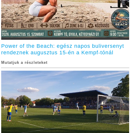
Power of the Beach: egész napos buliversenyt
rendeznek augusztus 15-én a Kempf-tónál
Mutatjuk a részleteket