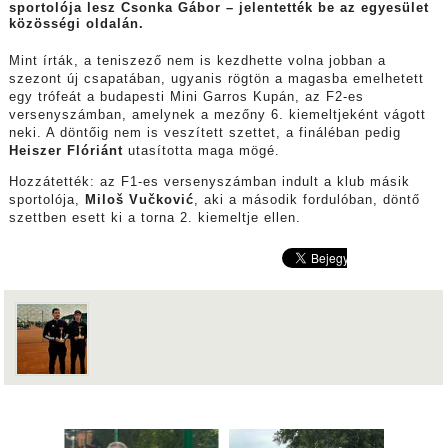
sportolója lesz Csonka Gábor – jelentették be az egyesület
közösségi oldalán.
Mint írták, a teniszező nem is kezdhette volna jobban a
szezont új csapatában, ugyanis rögtön a magasba emelhetett
egy trófeát a budapesti Mini Garros Kupán, az F2-es
versenyszámban, amelynek a mezőny 6. kiemeltjeként vágott
neki. A döntőig nem is veszített szettet, a fináléban pedig
Heiszer Flóriánt
utasította maga mögé.
Hozzátették: az F1-es versenyszámban indult a klub másik
sportolója,
Miloš Vučković
, aki a második fordulóban, döntő
szettben esett ki a torna 2. kiemeltje ellen.