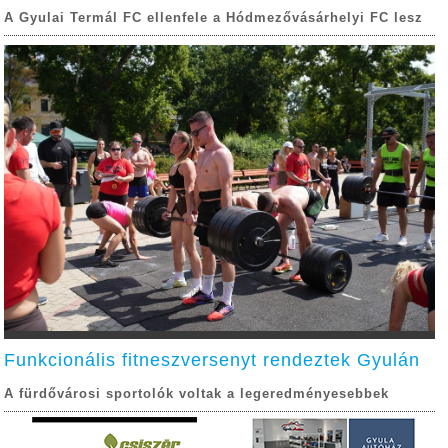
A Gyulai Termál FC ellenfele a Hódmezővásárhelyi FC lesz
Funkcionális fitneszversenyt rendeztek Gyulán
A fürdővárosi sportolók voltak a legeredményesebbek