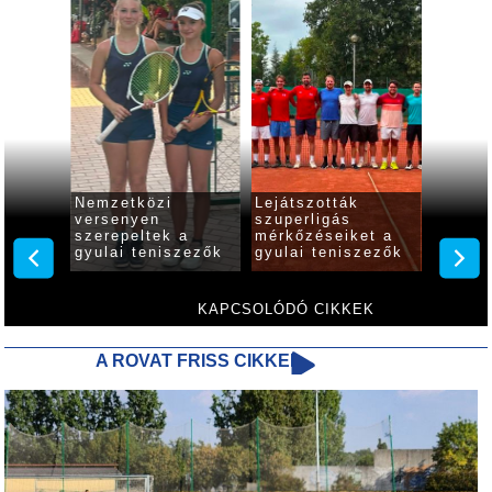
Nemzetközi
Lejátszották
Nagys
de
versenyen
szuperligás
szerep
szerepeltek a
mérkőzéseiket a
fiatal 
a
gyulai teniszezők
gyulai teniszezők
tenisz
zezők
KAPCSOLÓDÓ CIKKEK
A ROVAT FRISS CIKKEI