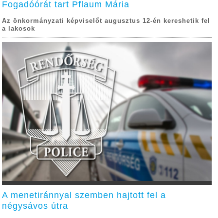
Fogadóórát tart Pflaum Mária
Az önkormányzati képviselőt augusztus 12-én kereshetik fel
a lakosok
A menetiránnyal szemben hajtott fel a
négysávos útra