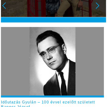
Időutazás Gyulán – 100 évvel ezelőtt született
Banner József