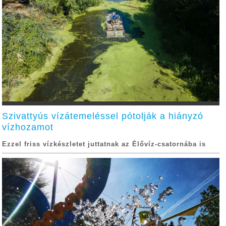
Szivattyús vízátemeléssel pótolják a hiányzó
vízhozamot
Ezzel friss vízkészletet juttatnak az Élővíz-csatornába is