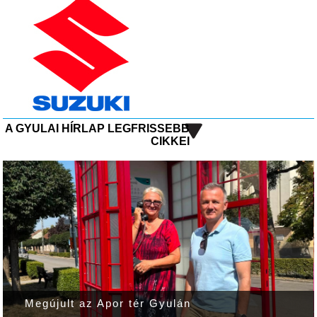
A GYULAI HÍRLAP LEGFRISSEBB
CIKKEI
Megújult az Apor tér Gyulán