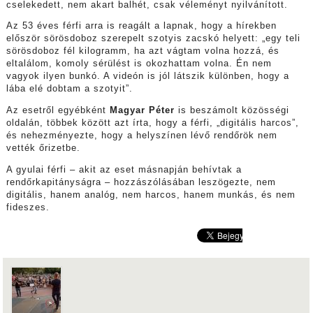
cselekedett, nem akart balhét, csak véleményt nyilvánított.
Az 53 éves férfi arra is reagált a lapnak, hogy a hírekben
először sörösdoboz szerepelt szotyis zacskó helyett: „egy teli
sörösdoboz fél kilogramm, ha azt vágtam volna hozzá, és
eltalálom, komoly sérülést is okozhattam volna. Én nem
vagyok ilyen bunkó. A videón is jól látszik különben, hogy a
lába elé dobtam a szotyit”.
Az esetről egyébként
Magyar Péter
is beszámolt közösségi
oldalán, többek között azt írta, hogy a férfi, „digitális harcos”,
és nehezményezte, hogy a helyszínen lévő rendőrök nem
vették őrizetbe.
A gyulai férfi – akit az eset másnapján behívtak a
rendőrkapitányságra – hozzászólásában leszögezte, nem
digitális, hanem analóg, nem harcos, hanem munkás, és nem
fideszes.