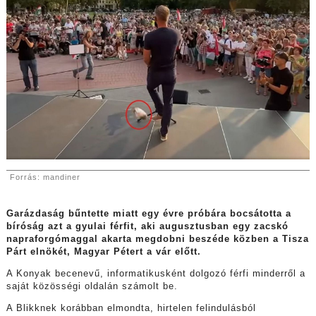
Forrás: mandiner
Garázdaság bűntette miatt egy évre próbára bocsátotta a
bíróság azt a gyulai férfit, aki augusztusban egy zacskó
napraforgómaggal akarta megdobni beszéde közben a Tisza
Párt elnökét, Magyar Pétert a vár előtt.
A Konyak becenevű, informatikusként dolgozó férfi minderről a
saját közösségi oldalán számolt be.
A Blikknek korábban elmondta, hirtelen felindulásból