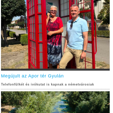
Megújult az Apor tér Gyulán
Telefonfülkét és ivókutat is kapnak a németvárosiak