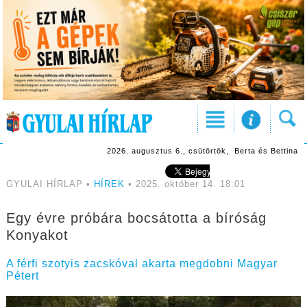
2026. augusztus 6., csütörtök, Berta és Bettina
GYULAI HÍRLAP •
HÍREK
• 2025. október 14. 18:01
Egy évre próbára bocsátotta a bíróság
Konyakot
A férfi szotyis zacskóval akarta megdobni Magyar
Pétert