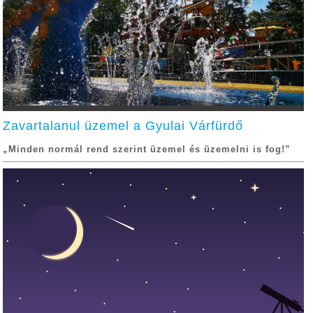
Zavartalanul üzemel a Gyulai Várfürdő
„Minden normál rend szerint üzemel és üzemelni is fog!”