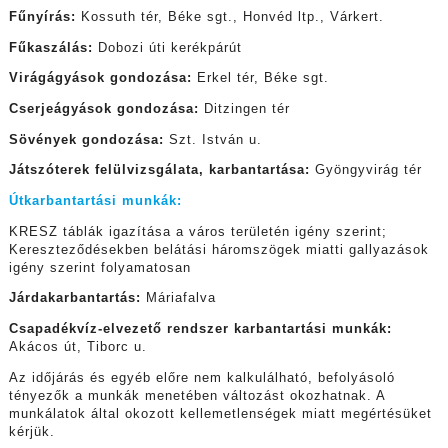
Fűnyírás:
Kossuth tér, Béke sgt., Honvéd ltp., Várkert.
Fűkaszálás:
Dobozi úti kerékpárút
Virágágyások gondozása:
Erkel tér, Béke sgt.
Cserjeágyások gondozása:
Ditzingen tér
Sövények gondozása:
Szt. István u.
Játszóterek felülvizsgálata, karbantartása:
Gyöngyvirág tér
Útkarbantartási munkák:
KRESZ táblák igazítása a város területén igény szerint;
Kereszteződésekben belátási háromszögek miatti gallyazások
igény szerint folyamatosan
Járdakarbantartás:
Máriafalva
Csapadékvíz-elvezető rendszer karbantartási munkák:
Akácos út, Tiborc u.
Az időjárás és egyéb előre nem kalkulálható, befolyásoló
tényezők a munkák menetében változást okozhatnak. A
munkálatok által okozott kellemetlenségek miatt megértésüket
kérjük.