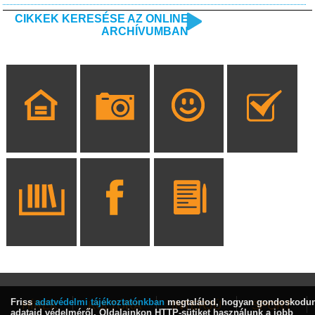
CIKKEK KERESÉSE AZ ONLINE
ARCHÍVUMBAN
Friss
adatvédelmi tájékoztatónkban
megtalálod, hogyan gondoskodu
HÍREK
KULTÚRA
INTERJÚ
SPORT
adataid védelméről. Oldalainkon HTTP-sütiket használunk a jobb