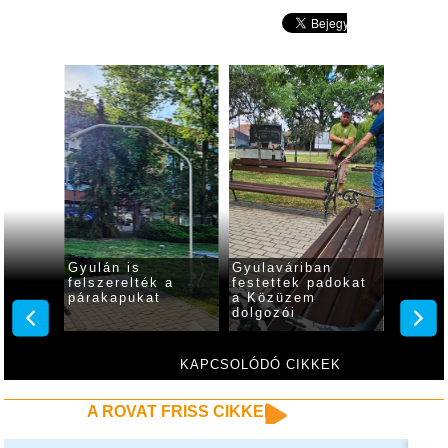
Gyulán is
Gyulaváriban
Közter
látozás
felszerelték a
festettek padokat
Gyulá
őhídon
párakapukat
a Közüzem
dolgozói
KAPCSOLÓDÓ CIKKEK
A ROVAT FRISS CIKKEI