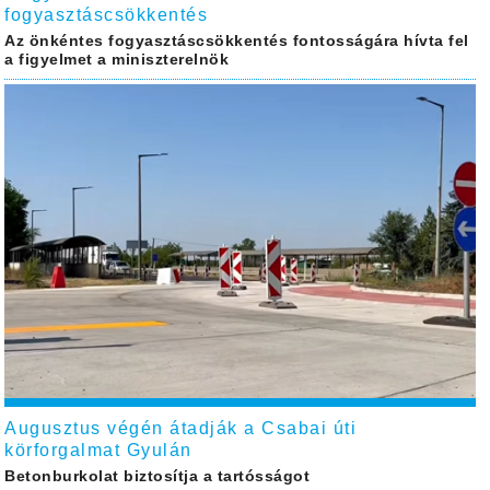
fogyasztáscsökkentés
Az önkéntes fogyasztáscsökkentés fontosságára hívta fel
a figyelmet a miniszterelnök
Augusztus végén átadják a Csabai úti
körforgalmat Gyulán
Betonburkolat biztosítja a tartósságot