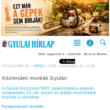
2026. augusztus 6., csütörtök, Berta és Bettina
GYULAI HÍRLAP •
HÍREK
• 2025. szeptember 18. 10:00
Közterületi munkák Gyulán
A Gyulai Közüzemi NKft. tájékoztatása alapján
szeptember 22–26. között az alábbi munkálatok
folynak a városban
Parkgondozási munkák: