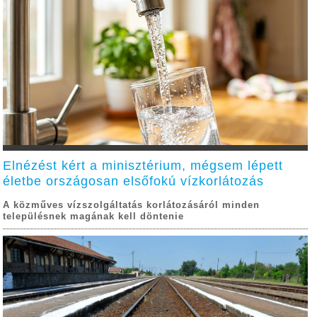
Elnézést kért a minisztérium, mégsem lépett
életbe országosan elsőfokú vízkorlátozás
A közműves vízszolgáltatás korlátozásáról minden
településnek magának kell döntenie