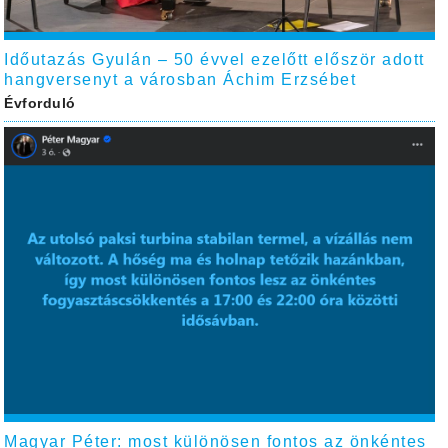
Időutazás Gyulán – 50 évvel ezelőtt először adott
hangversenyt a városban Áchim Erzsébet
Évforduló
Magyar Péter: most különösen fontos az önkéntes