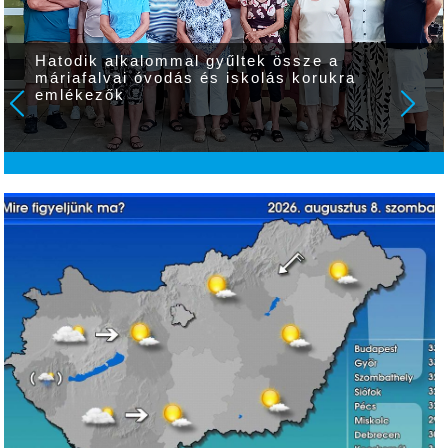
Hatodik alkalommal gyűltek össze a
máriafalvai óvodás és iskolás korukra
emlékezők