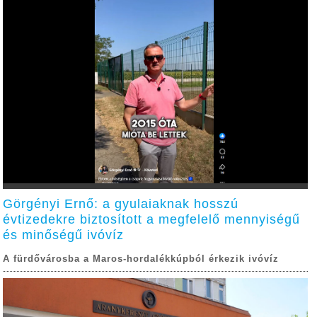
Görgényi Ernő: a gyulaiaknak hosszú
évtizedekre biztosított a megfelelő mennyiségű
és minőségű ivóvíz
A fürdővárosba a Maros-hordalékkúpból érkezik ivóvíz