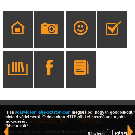
Friss
adatvédelmi tájékoztatónkban
megtalálod, hogyan gondoskodu
HÍREK
KULTÚRA
INTERJÚ
SPORT
adataid védelméről. Oldalainkon HTTP-sütiket használunk a jobb
PUBLICISZTIKA
MAGAZIN
működésért.
Jöhet a süti?
Copyright© 2009, Gyulai Hírlap Kiadó és Hírlapterjesztő Nonprofit Kft. Minden jog fenntartva!
Részletek
KÉREM