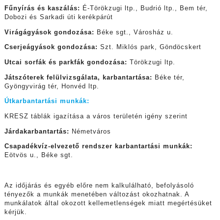
Fűnyírás és kaszálás:
É-Törökzugi ltp., Budrió ltp., Bem tér,
Dobozi és Sarkadi úti kerékpárút
Virágágyások gondozása:
Béke sgt., Városház u.
Cserjeágyások gondozása:
Szt. Miklós park, Göndöcskert
Utcai sorfák és parkfák gondozása:
Törökzugi ltp.
Játszóterek felülvizsgálata, karbantartása:
Béke tér,
Gyöngyvirág tér, Honvéd ltp.
Útkarbantartási munkák:
KRESZ táblák igazítása a város területén igény szerint
Járdakarbantartás:
Németváros
Csapadékvíz-elvezető rendszer karbantartási munkák:
Eötvös u., Béke sgt.
Az időjárás és egyéb előre nem kalkulálható, befolyásoló
tényezők a munkák menetében változást okozhatnak. A
munkálatok által okozott kellemetlenségek miatt megértésüket
kérjük.