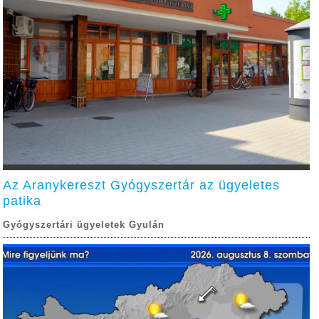
Az Aranykereszt Gyógyszertár az ügyeletes
patika
Gyógyszertári ügyeletek Gyulán