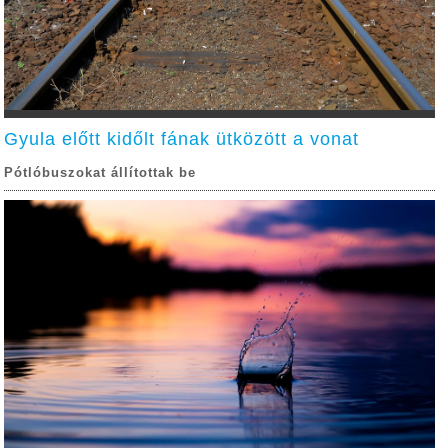
Gyula előtt kidőlt fának ütközött a vonat
Pótlóbuszokat állítottak be