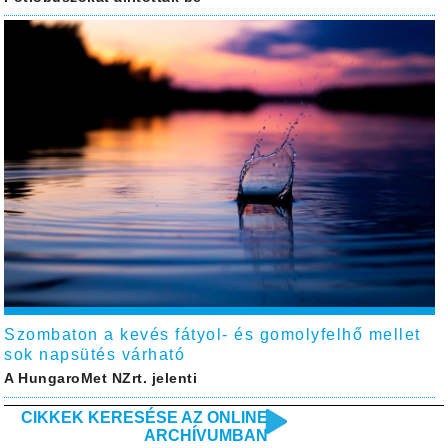
Szombaton a kevés fátyol- és gomolyfelhő mellet
sok napsütés várható
A HungaroMet NZrt. jelenti
CIKKEK KERESÉSE AZ ONLINE
ARCHÍVUMBAN