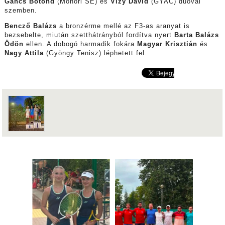
Gáncs Botond
(Monori SE) és
Vizy Dávid
(GYAC) duóval
szemben.
Bencző Balázs
a bronzérme mellé az F3-as aranyat is
bezsebelte, miután szetthátrányból fordítva nyert
Barta Balázs
Ödön
ellen. A dobogó harmadik fokára
Magyar Krisztián
és
Nagy Attila
(Gyöngy Tenisz) léphetett fel.