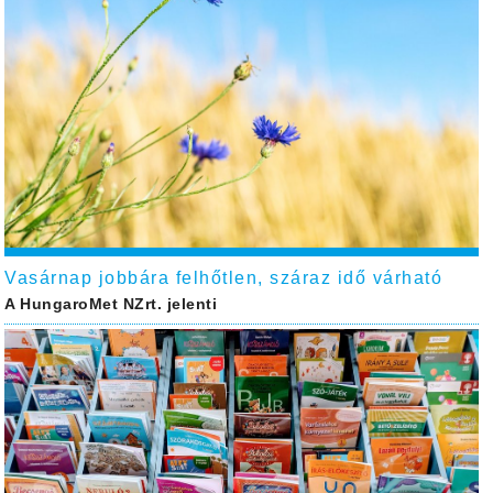
Vasárnap jobbára felhőtlen, száraz idő várható
A HungaroMet NZrt. jelenti