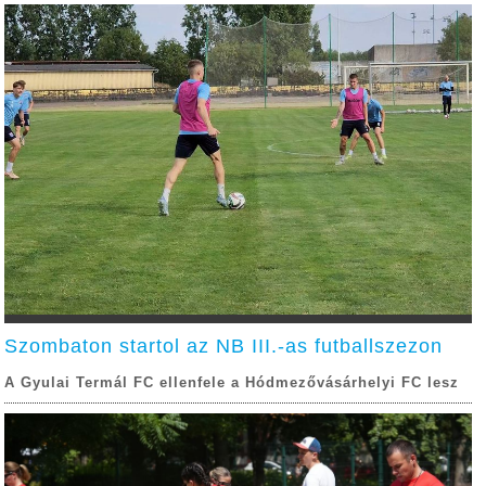
Szombaton startol az NB III.-as futballszezon
A Gyulai Termál FC ellenfele a Hódmezővásárhelyi FC lesz