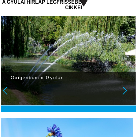
A GYULAI HÍRLAP LEGFRISSEBB
CIKKEI
Oxigénbumm Gyulán