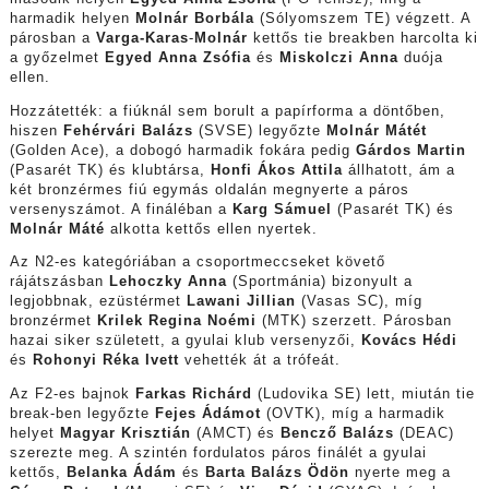
harmadik helyen
Molnár Borbála
(Sólyomszem TE) végzett. A
párosban a
Varga-Karas
-
Molnár
kettős tie breakben harcolta ki
a győzelmet
Egyed Anna Zsófia
és
Miskolczi Anna
duója
ellen.
Hozzátették: a fiúknál sem borult a papírforma a döntőben,
hiszen
Fehérvári Balázs
(SVSE) legyőzte
Molnár Mátét
(Golden Ace), a dobogó harmadik fokára pedig
Gárdos Martin
(Pasarét TK) és klubtársa,
Honfi Ákos Attila
állhatott, ám a
két bronzérmes fiú egymás oldalán megnyerte a páros
versenyszámot. A fináléban a
Karg Sámuel
(Pasarét TK) és
Molnár Máté
alkotta kettős ellen nyertek.
Az N2-es kategóriában a csoportmeccseket követő
rájátszásban
Lehoczky Anna
(Sportmánia) bizonyult a
legjobbnak, ezüstérmet
Lawani Jillian
(Vasas SC), míg
bronzérmet
Krilek Regina Noémi
(MTK) szerzett. Párosban
hazai siker született, a gyulai klub versenyzői,
Kovács Hédi
és
Rohonyi Réka Ivett
vehették át a trófeát.
Az F2-es bajnok
Farkas Richárd
(Ludovika SE) lett, miután tie
break-ben legyőzte
Fejes Ádámot
(OVTK), míg a harmadik
helyet
Magyar Krisztián
(AMCT) és
Bencző Balázs
(DEAC)
szerezte meg. A szintén fordulatos páros finálét a gyulai
kettős,
Belanka Ádám
és
Barta Balázs Ödön
nyerte meg a