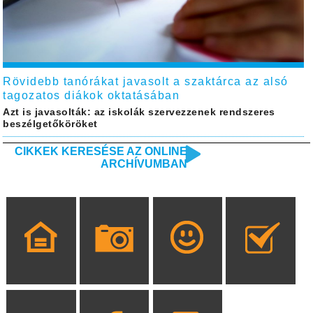
Rövidebb tanórákat javasolt a szaktárca az alsó
tagozatos diákok oktatásában
Azt is javasolták: az iskolák szervezzenek rendszeres
beszélgetőköröket
CIKKEK KERESÉSE AZ ONLINE
ARCHÍVUMBAN