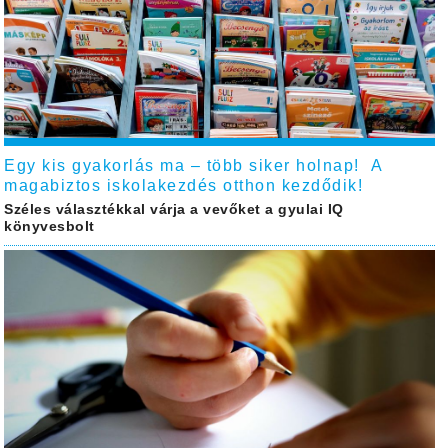
Egy kis gyakorlás ma – több siker holnap! A
magabiztos iskolakezdés otthon kezdődik!
Széles választékkal várja a vevőket a gyulai IQ
könyvesbolt