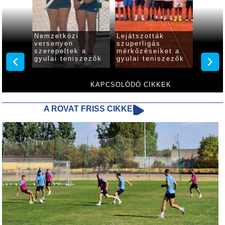
Nemzetközi
Lejátszották
Nagys
de
versenyen
szuperligás
szerep
szerepeltek a
mérkőzéseiket a
fiatal 
a
gyulai teniszezők
gyulai teniszezők
tenisz
zezők
KAPCSOLÓDÓ CIKKEK
A ROVAT FRISS CIKKEI