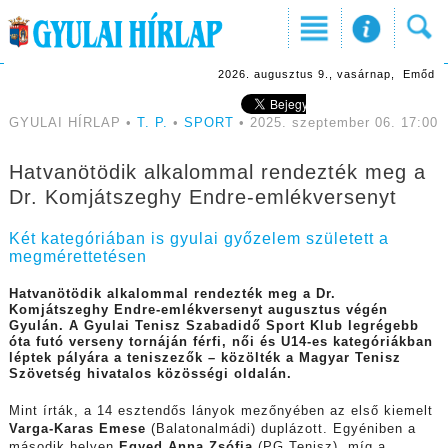
2026. augusztus 9., vasárnap, Emőd
GYULAI HÍRLAP •
T. P.
•
SPORT
• 2025. szeptember 06. 17:00
Hatvanötödik alkalommal rendezték meg a
Dr. Komjátszeghy Endre-emlékversenyt
Két kategóriában is gyulai győzelem született a
megmérettetésen
Hatvanötödik alkalommal rendezték meg a Dr.
Komjátszeghy Endre-emlékversenyt augusztus végén
Gyulán. A Gyulai Tenisz Szabadidő Sport Klub legrégebb
óta futó verseny tornáján férfi, női és U14-es kategóriákban
léptek pályára a teniszezők – közölték a Magyar Tenisz
Szövetség hivatalos közösségi oldalán.
Mint írták, a 14 esztendős lányok mezőnyében az első kiemelt
Varga-Karas Emese
(Balatonalmádi) duplázott. Egyéniben a
második helyen
Egyed Anna Zsófia
(PG Tenisz), míg a