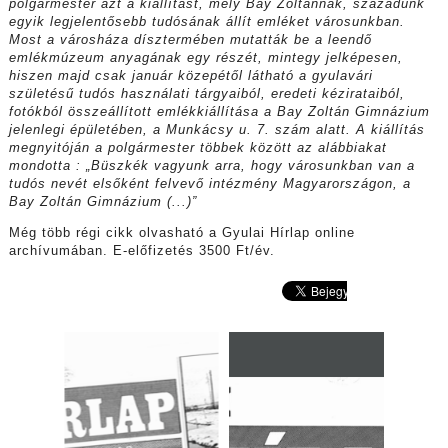
polgármester azt a kiállítást, mely Bay Zoltánnak, századunk
egyik legjelentősebb tudósának állít emléket városunkban.
Most a városháza dísztermében mutatták be a leendő
emlékmúzeum anyagának egy részét, mintegy jelképesen,
hiszen majd csak január közepétől látható a gyulavári
születésű tudós használati tárgyaiból, eredeti kézirataiból,
fotókból összeállított emlékkiállítása a Bay Zoltán Gimnázium
jelenlegi épületében, a Munkácsy u. 7. szám alatt. A kiállítás
megnyitóján a polgármester többek között az alábbiakat
mondotta : „Büszkék vagyunk arra, hogy városunkban van a
tudós nevét elsőként felvevő intézmény Magyarországon, a
Bay Zoltán Gimnázium (...)”
Még több régi cikk olvasható a Gyulai Hírlap online
archívumában. E-előfizetés 3500 Ft/év.