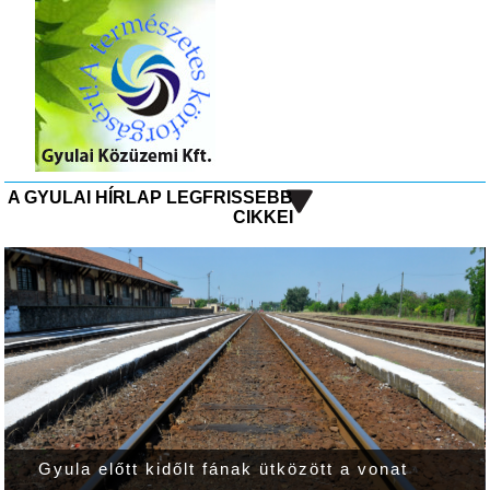
A GYULAI HÍRLAP LEGFRISSEBB
CIKKEI
Gyula előtt kidőlt fának ütközött a vonat