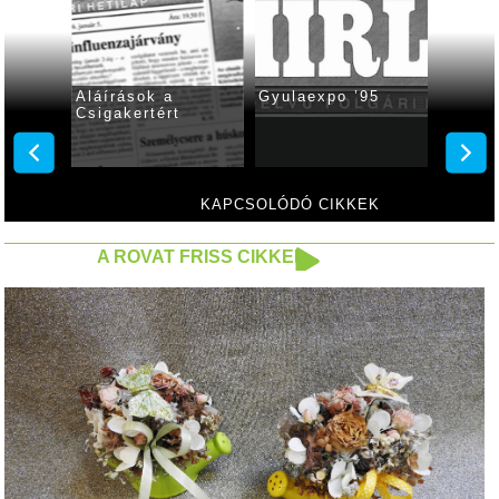
lem az
Aláírások a
Gyulaexpo ’95
Zajlik
n
Csigakertért
Várfür
Lovard
KAPCSOLÓDÓ CIKKEK
A ROVAT FRISS CIKKEI