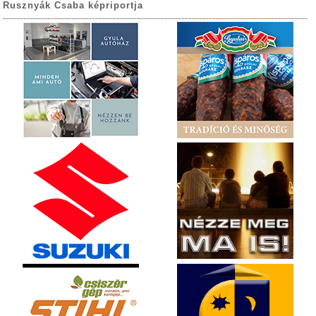
Rusznyák Csaba képriportja