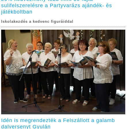
sulifelszerelésre a Partyvarázs ajándék- és
játékboltban
Iskolakezdés a kedvenc figuráiddal
Idén is megrendezték a Felszállott a galamb
dalversenyt Gyulán