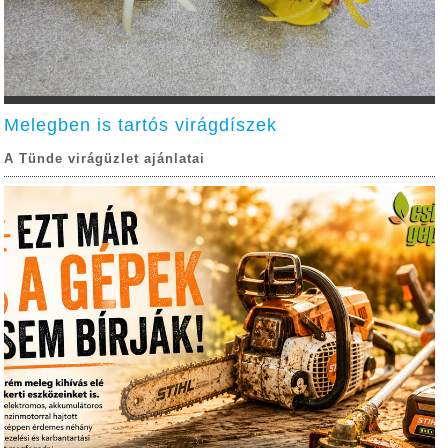
Melegben is tartós virágdíszek
A Tünde virágüzlet ajánlatai