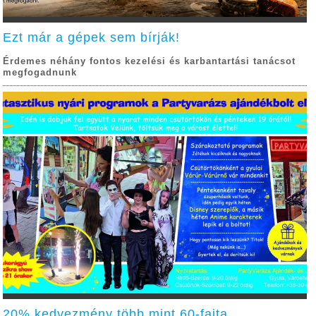
Ezt már a gépek sem bírják!
Érdemes néhány fontos kezelési és karbantartási tanácsot
megfogadnunk
20% kedvezmény több mint 60-fajta