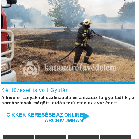
Két tűzeset is volt Gyulán
A bicerei tanyáknál szalmabála és a száraz fű gyulladt ki, a
horgásztavak mögötti erdős területen az avar égett
CIKKEK KERESÉSE AZ ONLINE
ARCHÍVUMBAN