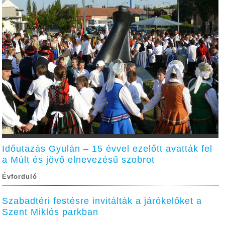
Időutazás Gyulán – 15 évvel ezelőtt avatták fel
a Múlt és jövő elnevezésű szobrot
Évforduló
Szabadtéri festésre invitálták a járókelőket a
Szent Miklós parkban