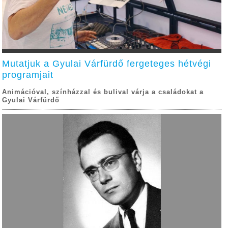
Mutatjuk a Gyulai Várfürdő fergeteges hétvégi
programjait
Animációval, színházzal és bulival várja a családokat a
Gyulai Várfürdő