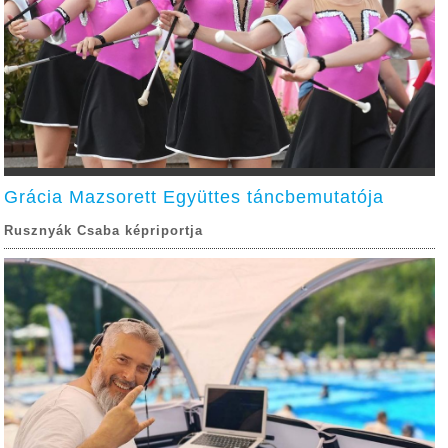
Grácia Mazsorett Együttes táncbemutatója
Rusznyák Csaba képriportja