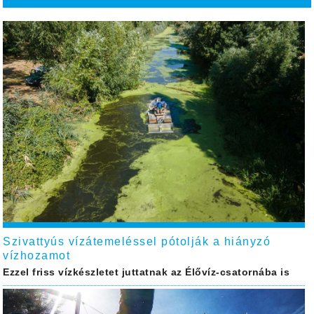
Szivattyús vízátemeléssel pótolják a hiányzó
vízhozamot
Ezzel friss vízkészletet juttatnak az Élővíz-csatornába is