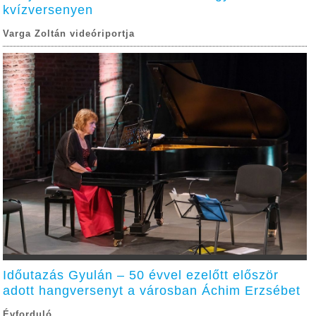
kvízversenyen
Varga Zoltán videóriportja
Időutazás Gyulán – 50 évvel ezelőtt először
adott hangversenyt a városban Áchim Erzsébet
Évforduló