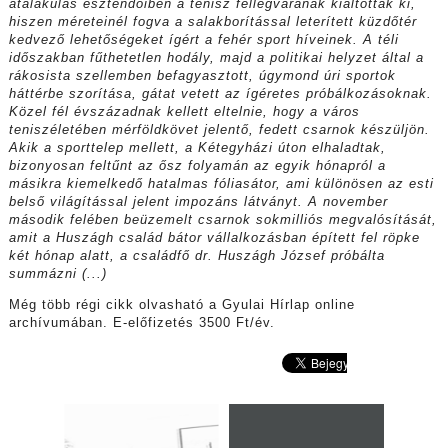
átalakulás esztendőiben a tenisz fellegvárának kiáltották ki,
hiszen méreteinél fogva a salakborítással leterített küzdőtér
kedvező lehetőségeket ígért a fehér sport híveinek. A téli
időszakban fűthetetlen hodály, majd a politikai helyzet által a
rákosista szellemben befagyasztott, úgymond úri sportok
háttérbe szorítása, gátat vetett az ígéretes próbálkozásoknak.
Közel fél évszázadnak kellett eltelnie, hogy a város
teniszéletében mérföldkövet jelentő, fedett csarnok készüljön.
Akik a sporttelep mellett, a Kétegyházi úton elhaladtak,
bizonyosan feltűnt az ősz folyamán az egyik hónapról a
másikra kiemelkedő hatalmas fóliasátor, ami különösen az esti
belső világítással jelent impozáns látványt. A november
második felében beüzemelt csarnok sokmilliós megvalósítását,
amit a Huszágh család bátor vállalkozásban épített fel röpke
két hónap alatt, a családfő dr. Huszágh József próbálta
summázni (...)
Még több régi cikk olvasható a Gyulai Hírlap online
archívumában. E-előfizetés 3500 Ft/év.