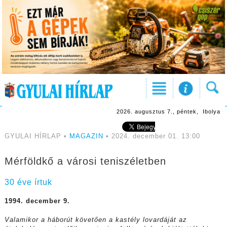
2026. augusztus 7., péntek, Ibolya
GYULAI HÍRLAP •
MAGAZIN
• 2024. december 01. 13:00
Mérföldkő a városi teniszéletben
30 éve írtuk
1994. december 9.
Valamikor a háborút követően a kastély lovardáját az