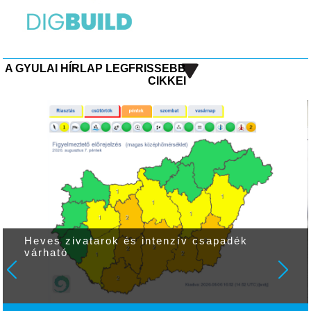
A GYULAI HÍRLAP LEGFRISSEBB
CIKKEI
Heves zivatarok és intenzív csapadék
várható