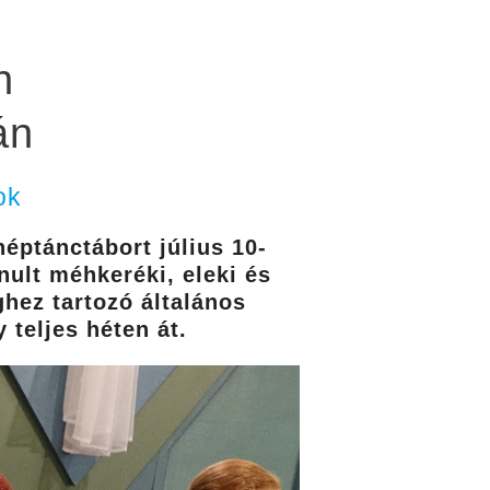
n
án
ok
ptánctábort július 10-
nult méhkeréki, eleki és
hez tartozó általános
 teljes héten át.