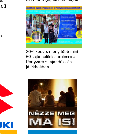
tt
ésű
n
20% kedvezmény több mint
60-fajta sulifelszerelésre a
Partyvarázs ajándék- és
játékboltban