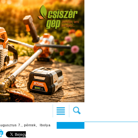
augusztus 7., péntek, Ibolya