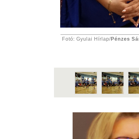
Fotó: Gyulai Hírlap/
Pénzes Sá