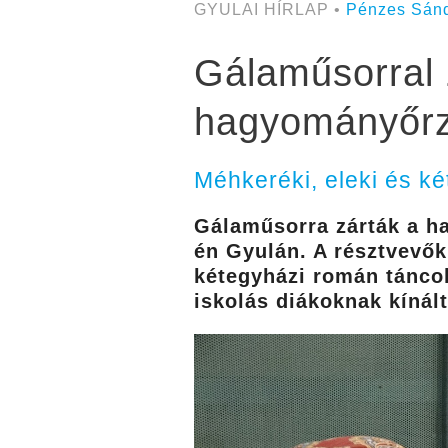
GYULAI HÍRLAP •
Pénzes Sán
Gálaműsorral 
hagyományőrz
Méhkeréki, eleki és ké
Gálaműsorra zárták a h
én Gyulán. A résztvevők 
kétegyházi román táncok
iskolás diákoknak kínál