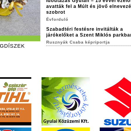
Időutazás Gyulán – 15 évvel ezelő
avatták fel a Múlt és jövő elnevez
szobrot
Évforduló
Szabadtéri festésre invitálták a
járókelőket a Szent Miklós parkba
Rusznyák Csaba képriportja
ÁGDÍSZEK