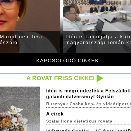
 Margit nem lesz
Idén is támogatja a ko
ószóló
magyarországi román k
KAPCSOLÓDÓ CIKKEK
A ROVAT FRISS CIKKEI
Idén is megrendezték a Felszállott
galamb dalversenyt Gyulán
Rusznyák Csaba kép- és videóriportj
A cirok
Szalai Ilona dietetikus rovata