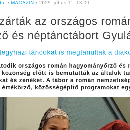
dor
•
MAGAZIN
• 2025. július 11. 13:00
zárták az országos romá
ő és néptánctábort Gyul
tegyházi táncokat is megtanultak a diák
atodik országos román hagyományőrző és né
közönség előtt is bemutatták az általuk ta
at és zenéket. A tábor a román nemzetiség
t értékőrző, közösségépítő programokat egy