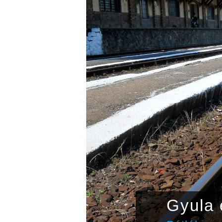
csapat
Gyula e