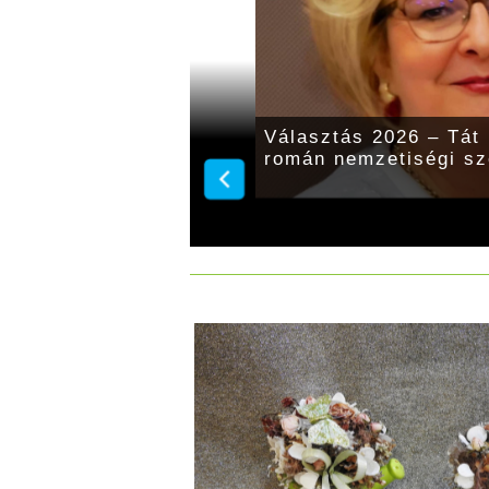
tt a Magyarországi
Választás 2026 – Tát
 Önkormányzata
román nemzetiségi sz