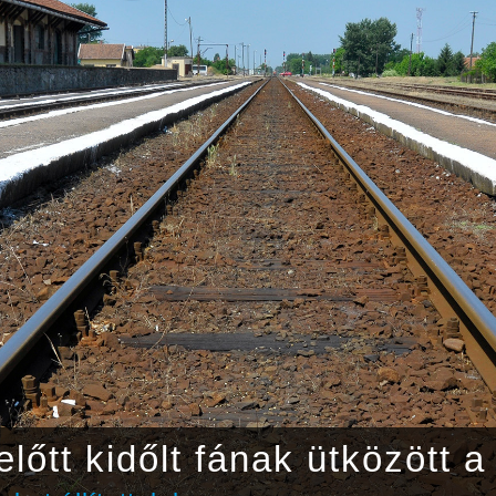
lőtt kidőlt fának ütközött a