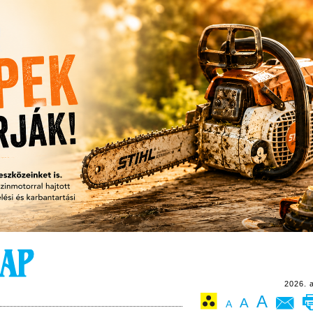
2026. 
A
A
A