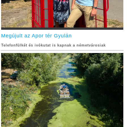
Megújult az Apor tér Gyulán
Telefonfülkét és ivókutat is kapnak a németvárosiak