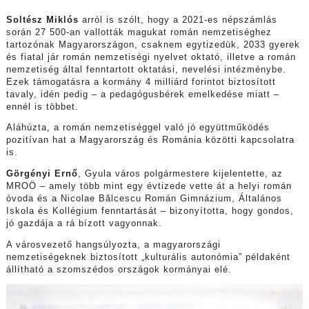
Soltész Miklós
arról is szólt, hogy a 2021-es népszámlás
során 27 500-an vallották magukat román nemzetiséghez
tartozónak Magyarországon, csaknem egytizedük, 2033 gyerek
és fiatal jár román nemzetiségi nyelvet oktató, illetve a román
nemzetiség által fenntartott oktatási, nevelési intézménybe.
Ezek támogatásra a kormány 4 milliárd forintot biztosított
tavaly, idén pedig – a pedagógusbérek emelkedése miatt –
ennél is többet.
Aláhúzta, a román nemzetiséggel való jó együttműködés
pozitívan hat a Magyarország és Románia közötti kapcsolatra
is.
Görgényi Ernő
, Gyula város polgármestere kijelentette, az
MROÖ – amely több mint egy évtizede vette át a helyi román
óvoda és a Nicolae Bălcescu Román Gimnázium, Általános
Iskola és Kollégium fenntartását – bizonyította, hogy gondos,
jó gazdája a rá bízott vagyonnak.
A városvezető hangsúlyozta, a magyarországi
nemzetiségeknek biztosított „kulturális autonómia” példaként
állítható a szomszédos országok kormányai elé.