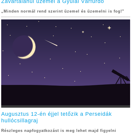
Zavartalanul üzemel a Gyulai Várfürdő
„Minden normál rend szerint üzemel és üzemelni is fog!”
Augusztus 12-én éjjel tetőzik a Perseidák
hullócsillagraj
Részleges napfogyatkozást is meg lehet majd figyelni