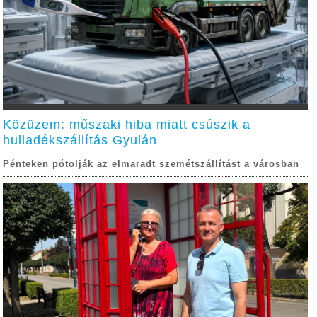
Közüzem: műszaki hiba miatt csúszik a
hulladékszállítás Gyulán
Pénteken pótolják az elmaradt szemétszállítást a városban