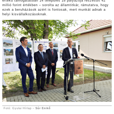
értékű támogatásban 14 település 18 pályázója részesült 42
millió forint értékben – sorolta az államtitkár, rámutatva, hogy
ezek a beruházások azért is fontosak, mert munkát adnak a
helyi kisvállalkozásoknak.
Fotó: Gyulai Hírlap –
Súr Enikő