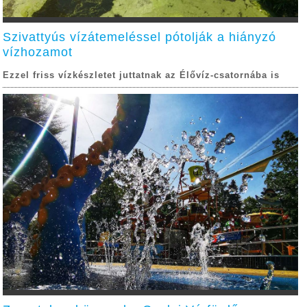
Szivattyús vízátemeléssel pótolják a hiányzó
vízhozamot
Ezzel friss vízkészletet juttatnak az Élővíz-csatornába is