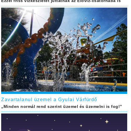
Ezzel friss vízkészletet juttatnak az Élővíz-csatornába is
Zavartalanul üzemel a Gyulai Várfürdő
„Minden normál rend szerint üzemel és üzemelni is fog!”