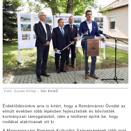
Fotó: Gyulai Hírlap –
Súr Enikő
Érdeklődésünkre arra is kitért, hogy a Románvárosi Óvodát az
elmúlt években több lépésben fejlesztették és bővítették
kormányzati támogatásból, idén a tetőteret építik be, hogy
irodákat alakítsanak ott ki.
A Magyarországi Románok Kulturális Szövetségének több mint