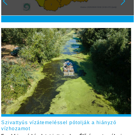
Szivattyús vízátemeléssel pótolják a hiányzó
vízhozamot