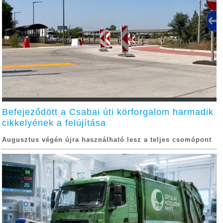
Befejeződött a Csabai úti körforgalom harmadik
cikkelyének a felújítása
Augusztus végén újra használható lesz a teljes csomópont