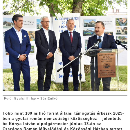
Fotó: Gyulai Hírlap –
Súr Enikő
Több mint 100 millió forint állami támogatás érkezik 2025-
ben a gyulai román nemzetiségi közösséghez – jelentette
be Kónya István alpolgármester június 13-án az
Országos Román Művelődési és Közösségi Házban tartott