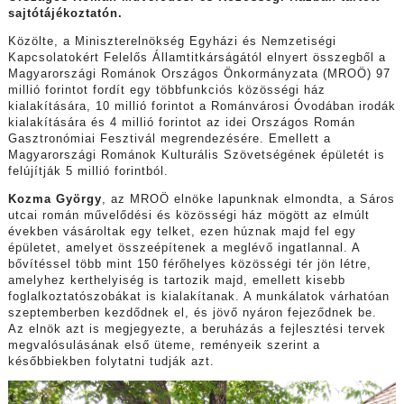
sajtótájékoztatón.
Közölte, a Miniszterelnökség Egyházi és Nemzetiségi
Kapcsolatokért Felelős Államtitkárságától elnyert összegből a
Magyarországi Románok Országos Önkormányzata (MROÖ) 97
millió forintot fordít egy többfunkciós közösségi ház
kialakítására, 10 millió forintot a Románvárosi Óvodában irodák
kialakítására és 4 millió forintot az idei Országos Román
Gasztronómiai Fesztivál megrendezésére. Emellett a
Magyarországi Románok Kulturális Szövetségének épületét is
felújítják 5 millió forintból.
Kozma György
, az MROÖ elnöke lapunknak elmondta, a Sáros
utcai román művelődési és közösségi ház mögött az elmúlt
években vásároltak egy telket, ezen húznak majd fel egy
épületet, amelyet összeépítenek a meglévő ingatlannal. A
bővítéssel több mint 150 férőhelyes közösségi tér jön létre,
amelyhez kerthelyiség is tartozik majd, emellett kisebb
foglalkoztatószobákat is kialakítanak. A munkálatok várhatóan
szeptemberben kezdődnek el, és jövő nyáron fejeződnek be.
Az elnök azt is megjegyezte, a beruházás a fejlesztési tervek
megvalósulásának első üteme, reményeik szerint a
későbbiekben folytatni tudják azt.