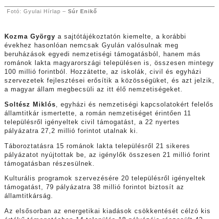
Fotó: Gyulai Hírlap –
Súr Enikő
Kozma György
a sajtótájékoztatón kiemelte, a korábbi
évekhez hasonlóan nemcsak Gyulán valósulnak meg
beruházások egyedi nemzetiségi támogatásból, hanem más
románok lakta magyarországi településen is, összesen mintegy
100 millió forintból. Hozzátette, az iskolák, civil és egyházi
szervezetek fejlesztései erősítik a közösségüket, és azt jelzik,
a magyar állam megbecsüli az itt élő nemzetiségeket.
Soltész Miklós
, egyházi és nemzetiségi kapcsolatokért felelős
államtitkár ismertette, a román nemzetiséget érintően 11
településről igényeltek civil támogatást, a 22 nyertes
pályázatra 27,2 millió forintot utalnak ki.
Táboroztatásra 15 románok lakta településről 21 sikeres
pályázatot nyújtottak be, az igénylők összesen 21 millió forint
támogatásban részesülnek.
Kulturális programok szervezésére 20 településről igényeltek
támogatást, 79 pályázatra 38 millió forintot biztosít az
államtitkárság.
Az elsősorban az energetikai kiadások csökkentését célzó kis