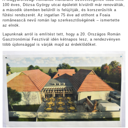
100 éves, Dózsa György utcai épületét kívülről már renoválták,
a második ütemben belülről is felújítják, és korszerűsítik a
fűtési rendszerét. Az ingatlan 75 éve ad otthont a Foaia
românească nevű román lap szerkesztőségének – ismertette
az elnök.
Lapunknak arról is említést tett, hogy a 20. Országos Román
Gasztronómiai Fesztivál idén kétnapos lesz, a rendezvényen
több újdonsággal is várják majd az érdeklődőket.