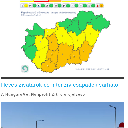
Heves zivatarok és intenzív csapadék várható
A HungaroMet Nonprofit Zrt. előrejelzése