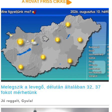
A ROVAT FRISS CIKKEI
Melegszik a levegő, délután általában 32, 37
fokot mérhetünk
Jó reggelt, Gyula!