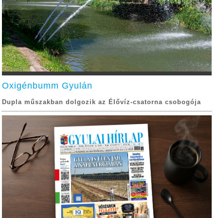
Oxigénbumm Gyulán
Dupla műszakban dolgozik az Élővíz-csatorna csobogója