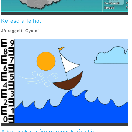
Keresd a felhőt!
Jó reggelt, Gyula!
A Körösök vasárnap reggeli vízállása