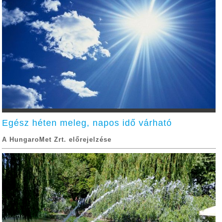
Egész héten meleg, napos idő várható
A HungaroMet Zrt. előrejelzése