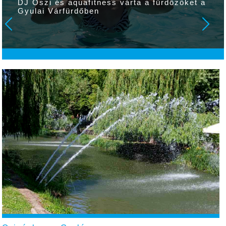
DJ Oszi és aquafitness várta a fürdőzőket a
Gyulai Várfürdőben