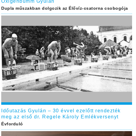
Oxigénbumm Gyulán
Dupla műszakban dolgozik az Élővíz-csatorna csobogója
Időutazás Gyulán – 30 évvel ezelőtt rendezték
meg az első dr. Regele Károly Emlékversenyt
Évforduló