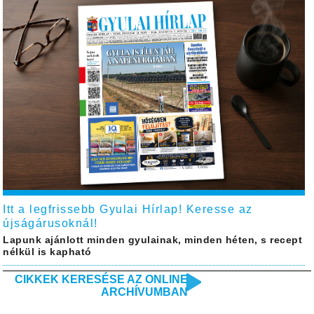
Itt a legfrissebb Gyulai Hírlap! Keresse az
újságárusoknál!
Lapunk ajánlott minden gyulainak, minden héten, s recept
nélkül is kapható
CIKKEK KERESÉSE AZ ONLINE
ARCHÍVUMBAN