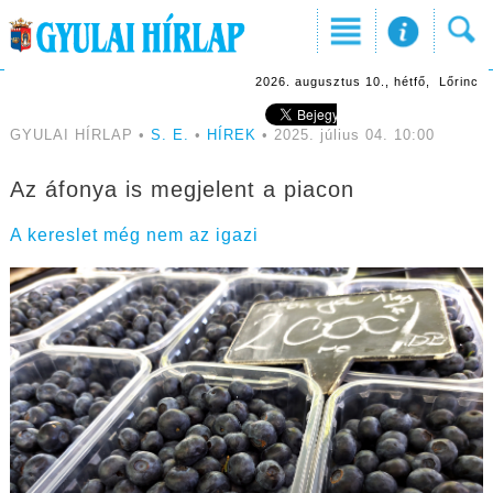
2026. augusztus 10., hétfő, Lőrinc
GYULAI HÍRLAP •
S. E.
•
HÍREK
• 2025. július 04. 10:00
Az áfonya is megjelent a piacon
A kereslet még nem az igazi