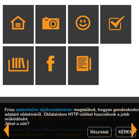
Friss
adatvédelmi tájékoztatónkban
megtalálod, hogyan gondoskodu
HÍREK
KULTÚRA
INTERJÚ
SPORT
adataid védelméről. Oldalainkon HTTP-sütiket használunk a jobb
PUBLICISZTIKA
MAGAZIN
működésért.
Jöhet a süti?
Copyright© 2009, Gyulai Hírlap Kiadó és Hírlapterjesztő Nonprofit Kft. Minden jog fenntartva!
Részletek
KÉREM
Közérdekű adatok
Adatvédelem
Hirdetési ajánlat