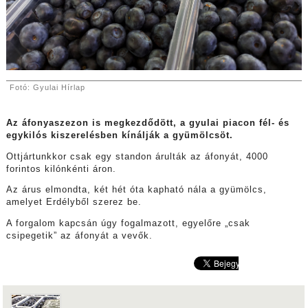
Fotó: Gyulai Hírlap
Az áfonyaszezon is megkezdődött, a gyulai piacon fél- és
egykilós kiszerelésben kínálják a gyümölcsöt.
Ottjártunkkor csak egy standon árulták az áfonyát, 4000
forintos kilónkénti áron.
Az árus elmondta, két hét óta kapható nála a gyümölcs,
amelyet Erdélyből szerez be.
A forgalom kapcsán úgy fogalmazott, egyelőre „csak
csipegetik” az áfonyát a vevők.