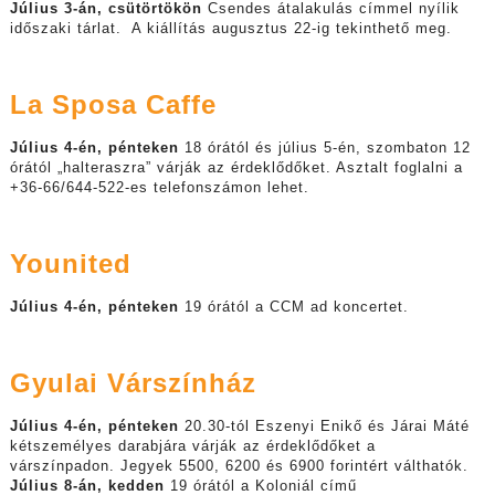
Július 3-án, csütörtökön
Csendes átalakulás címmel nyílik
időszaki tárlat. A kiállítás augusztus 22-ig tekinthető meg.
La Sposa Caffe
Július 4-én, pénteken
18 órától és július 5-én, szombaton 12
órától „halteraszra” várják az érdeklődőket. Asztalt foglalni a
+36-66/644-522-es telefonszámon lehet.
Younited
Július 4-én, pénteken
19 órától a CCM ad koncertet.
Gyulai Várszínház
Július 4-én, pénteken
20.30-tól Eszenyi Enikő és Járai Máté
kétszemélyes darabjára várják az érdeklődőket a
várszínpadon. Jegyek 5500, 6200 és 6900 forintért válthatók.
Július 8-án, kedden
19 órától a Koloniál című