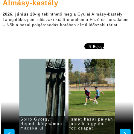
Almásy-kastély
2026. június 28-ig
tekinthető meg a Gyulai Almásy-kastély
Látogatóközpont időszaki kiállítóterében a Fűző és forradalom
– Nők a hazai polgárosodás korában című időszaki tárlat.
e
Spiró György:
Ismét hazai pályán
Változ
z
Repedt kályhámon
játszik a gyulai
előadá
rsenyt
macska ül
focicsapat
várják
színhá