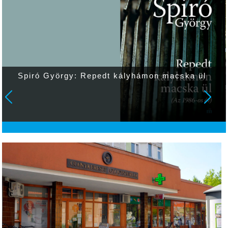
Spiró György: Repedt kályhámon macska ül