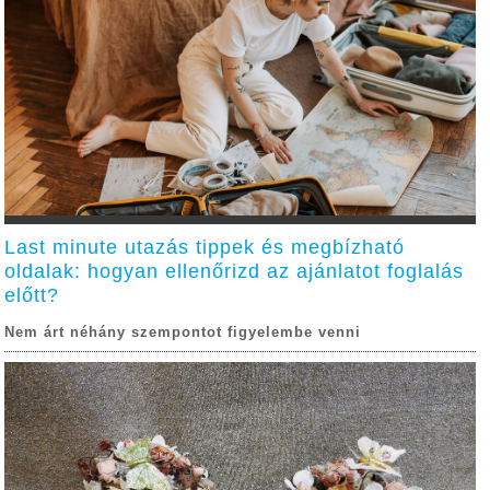
Last minute utazás tippek és megbízható
oldalak: hogyan ellenőrizd az ajánlatot foglalás
előtt?
Nem árt néhány szempontot figyelembe venni