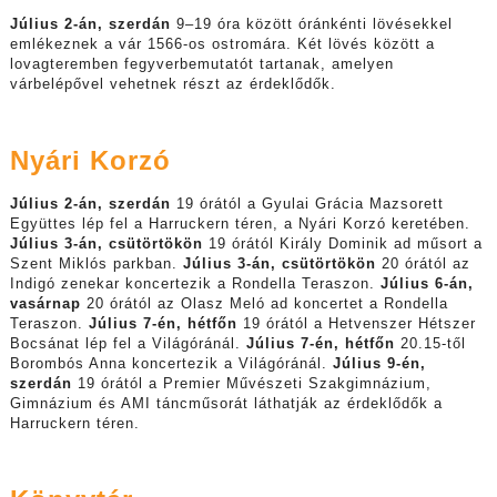
Július 2-án, szerdán
9–19 óra között óránkénti lövésekkel
emlékeznek a vár 1566-os ostromára. Két lövés között a
lovagteremben fegyverbemutatót tartanak, amelyen
várbelépővel vehetnek részt az érdeklődők.
Nyári Korzó
Július 2-án, szerdán
19 órától a Gyulai Grácia Mazsorett
Együttes lép fel a Harruckern téren, a Nyári Korzó keretében.
Július 3-án, csütörtökön
19 órától Király Dominik ad műsort a
Szent Miklós parkban.
Július 3-án, csütörtökön
20 órától az
Indigó zenekar koncertezik a Rondella Teraszon.
Július 6-án,
vasárnap
20 órától az Olasz Meló ad koncertet a Rondella
Teraszon.
Július 7-én, hétfőn
19 órától a Hetvenszer Hétszer
Bocsánat lép fel a Világóránál.
Július 7-én, hétfőn
20.15-től
Borombós Anna koncertezik a Világóránál.
Július 9-én,
szerdán
19 órától a Premier Művészeti Szakgimnázium,
Gimnázium és AMI táncműsorát láthatják az érdeklődők a
Harruckern téren.