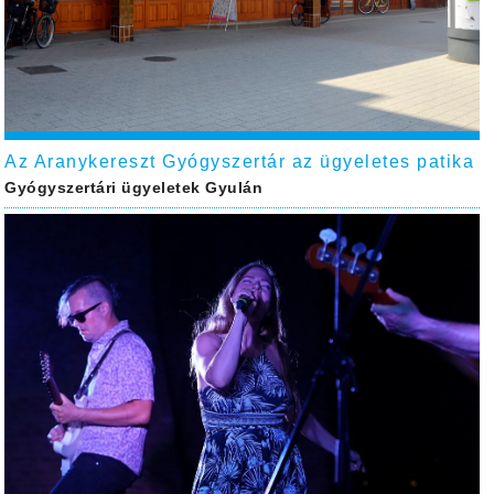
Az Aranykereszt Gyógyszertár az ügyeletes patika
Gyógyszertári ügyeletek Gyulán