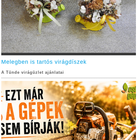
Melegben is tartós virágdíszek
A Tünde virágüzlet ajánlatai