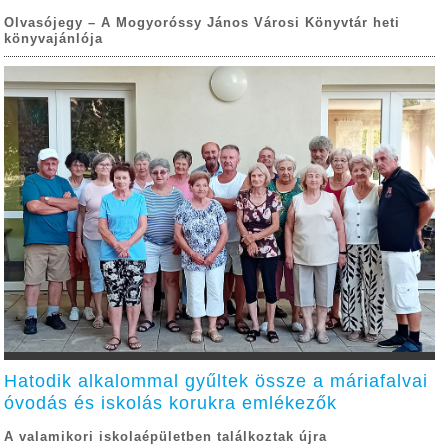
Olvasójegy – A Mogyoróssy János Városi Könyvtár heti
könyvajánlója
Hatodik alkalommal gyűltek össze a máriafalvai
óvodás és iskolás korukra emlékezők
A valamikori iskolaépületben találkoztak újra