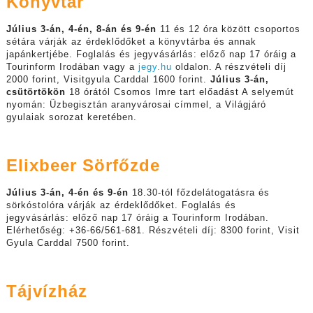
Könyvtár
Július 3-án, 4-én, 8-án és 9-én
11 és 12 óra között csoportos
sétára várják az érdeklődőket a könyvtárba és annak
japánkertjébe. Foglalás és jegyvásárlás: előző nap 17 óráig a
Tourinform Irodában vagy a
jegy.hu
oldalon. A részvételi díj
2000 forint, Visitgyula Carddal 1600 forint.
Július 3-án,
csütörtökön
18 órától Csomos Imre tart előadást A selyemút
nyomán: Üzbegisztán aranyvárosai címmel, a Világjáró
gyulaiak sorozat keretében.
Elixbeer Sörfőzde
Július 3-án, 4-én és 9-én
18.30-tól főzdelátogatásra és
sörkóstolóra várják az érdeklődőket. Foglalás és
jegyvásárlás: előző nap 17 óráig a Tourinform Irodában.
Elérhetőség: +36-66/561-681. Részvételi díj: 8300 forint, Visit
Gyula Carddal 7500 forint.
Tájvízház