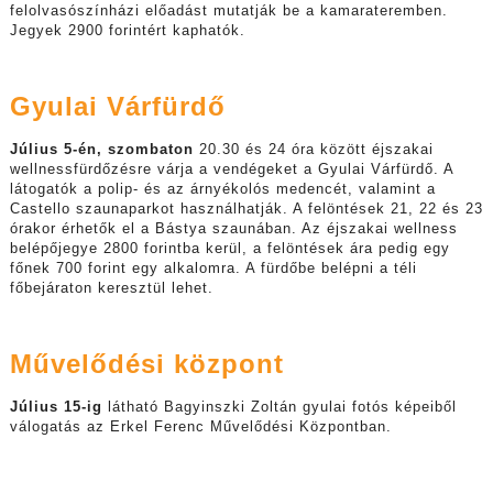
felolvasószínházi előadást mutatják be a kamarateremben.
Jegyek 2900 forintért kaphatók.
Gyulai Várfürdő
Július 5-én, szombaton
20.30 és 24 óra között éjszakai
wellnessfürdőzésre várja a vendégeket a Gyulai Várfürdő. A
látogatók a polip- és az árnyékolós medencét, valamint a
Castello szaunaparkot használhatják. A felöntések 21, 22 és 23
órakor érhetők el a Bástya szaunában. Az éjszakai wellness
belépőjegye 2800 forintba kerül, a felöntések ára pedig egy
főnek 700 forint egy alkalomra. A fürdőbe belépni a téli
főbejáraton keresztül lehet.
Művelődési központ
Július 15-ig
látható Bagyinszki Zoltán gyulai fotós képeiből
válogatás az Erkel Ferenc Művelődési Központban.