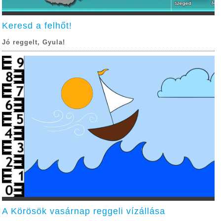
Keresd a felhőt!
Jó reggelt, Gyula!
A Körösök vasárnap reggeli vízállása