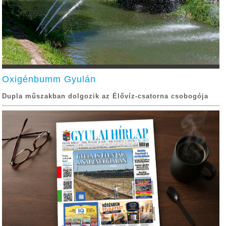
Oxigénbumm Gyulán
Dupla műszakban dolgozik az Élővíz-csatorna csobogója