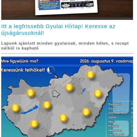
Itt a legfrissebb Gyulai Hírlap! Keresse az
újságárusoknál!
Lapunk ajánlott minden gyulainak, minden héten, s recept
nélkül is kapható