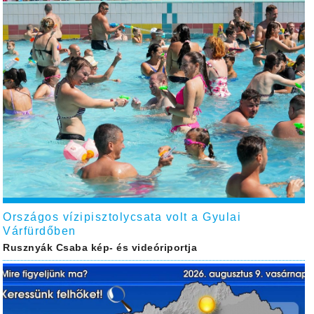
Országos vízipisztolycsata volt a Gyulai
Várfürdőben
Rusznyák Csaba kép- és videóriportja