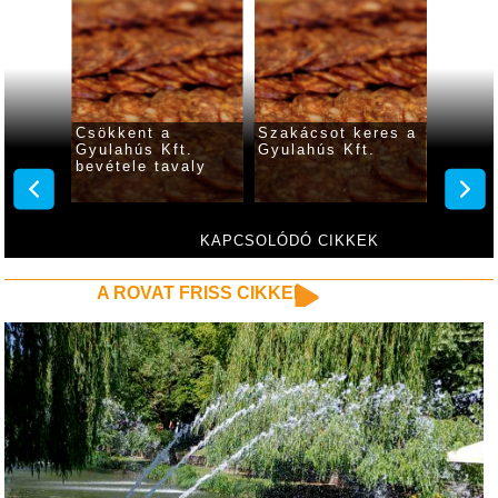
nőség
Csökkent a
Szakácsot keres a
Ammón
smerték
Gyulahús Kft.
Gyulahús Kft.
szimul
s Kft.-
bevétele tavaly
Gyulah
KAPCSOLÓDÓ CIKKEK
A ROVAT FRISS CIKKEI