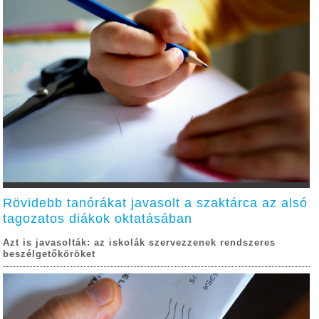
Rövidebb tanórákat javasolt a szaktárca az alsó
tagozatos diákok oktatásában
Azt is javasolták: az iskolák szervezzenek rendszeres
beszélgetőköröket