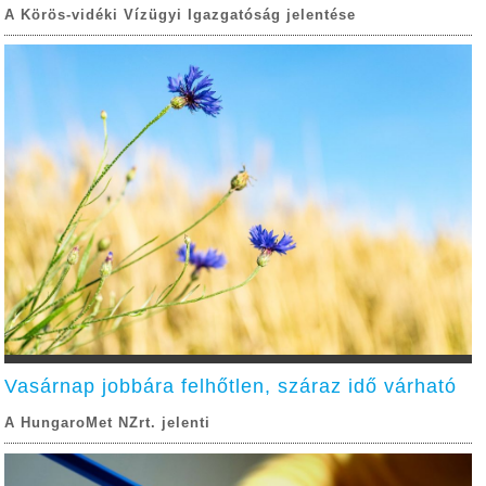
A Körös-vidéki Vízügyi Igazgatóság jelentése
Vasárnap jobbára felhőtlen, száraz idő várható
A HungaroMet NZrt. jelenti