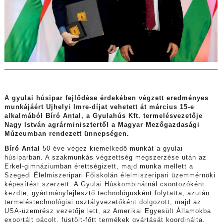
A gyulai húsipar fejlődése érdekében végzett eredményes
munkájáért Ujhelyi Imre-díjat vehetett át március 15-e
alkalmából Bíró Antal, a Gyulahús Kft. termelésvezetője
Nagy István agrárminisztertől a Magyar Mezőgazdasági
Múzeumban rendezett ünnepségen.
Bíró Antal
50 éve végez kiemelkedő munkát a gyulai
húsiparban. A szakmunkás végzettség megszerzése után az
Erkel-gimnáziumban érettségizett, majd munka mellett a
Szegedi Élelmiszeripari Főiskolán élelmiszeripari üzemmérnöki
képesítést szerzett. A Gyulai Húskombinátnál csontozóként
kezdte, gyártmányfejlesztő technológusként folytatta, azután
termeléstechnológiai osztályvezetőként dolgozott, majd az
USA-üzemrész vezetője lett, az Amerikai Egyesült Államokba
exportált pácolt, füstölt-főtt termékek gyártását koordinálta.