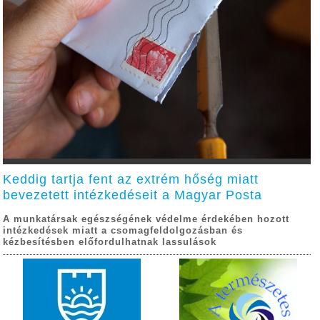
Keddig tartja fent az extrém hőség miatt
bevezetett intézkedéseit a Magyar Posta
A munkatársak egészségének védelme érdekében hozott
intézkedések miatt a csomagfeldolgozásban és
kézbesítésben előfordulhatnak lassulások