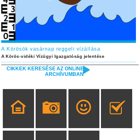
A Körösök vasárnap reggeli vízállása
A Körös-vidéki Vízügyi Igazgatóság jelentése
CIKKEK KERESÉSE AZ ONLINE
ARCHÍVUMBAN