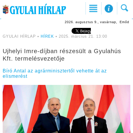
2026. augusztus 9., vasárnap, Emőd
GYULAI HÍRLAP •
HÍREK
• 2025. március 21. 13:00
Ujhelyi Imre-díjban részesült a Gyulahús
Kft. termelésvezetője
Bíró Antal az agrárminisztertől vehette át az
elismerést