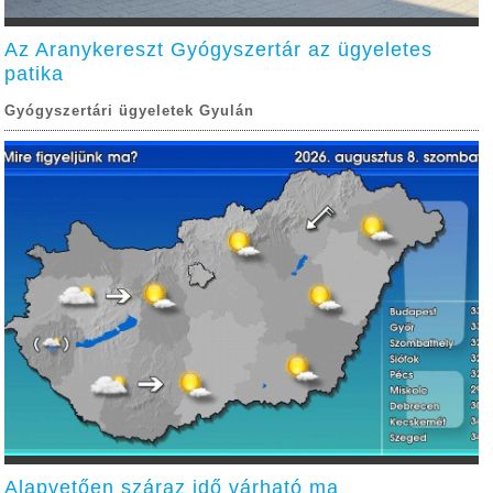
Az Aranykereszt Gyógyszertár az ügyeletes
patika
Gyógyszertári ügyeletek Gyulán
Alapvetően száraz idő várható ma