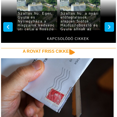
Szallas.hu: Eger,
Szallas.hu: a nyári
Gyula 
ulnak
Gyula és
előfoglalások
legker
i
Nyíregyháza a
alapján Siófok,
célok 
magyarok kedvenc
Hajdúszoboszló és
Valent
úti célja a hosszú
Gyula állnak az
hétvé
hétvégén
élen
KAPCSOLÓDÓ CIKKEK
A ROVAT FRISS CIKKEI