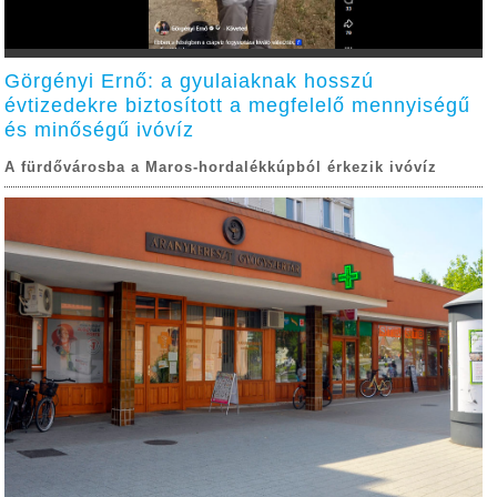
Görgényi Ernő: a gyulaiaknak hosszú
évtizedekre biztosított a megfelelő mennyiségű
és minőségű ivóvíz
A fürdővárosba a Maros-hordalékkúpból érkezik ivóvíz