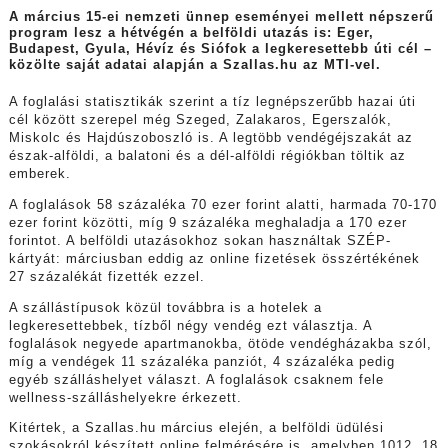
A március 15-ei nemzeti ünnep eseményei mellett népszerű
program lesz a hétvégén a belföldi utazás is: Eger,
Budapest, Gyula, Hévíz és Siófok a legkeresettebb úti cél –
közölte saját adatai alapján a Szallas.hu az MTI-vel.
A foglalási statisztikák szerint a tíz legnépszerűbb hazai úti
cél között szerepel még Szeged, Zalakaros, Egerszalók,
Miskolc és Hajdúszoboszló is. A legtöbb vendégéjszakát az
észak-alföldi, a balatoni és a dél-alföldi régiókban töltik az
emberek.
A foglalások 58 százaléka 70 ezer forint alatti, harmada 70-170
ezer forint közötti, míg 9 százaléka meghaladja a 170 ezer
forintot. A belföldi utazásokhoz sokan használtak SZÉP-
kártyát: márciusban eddig az online fizetések összértékének
27 százalékát fizették ezzel.
A szállástípusok közül továbbra is a hotelek a
legkeresettebbek, tízből négy vendég ezt választja. A
foglalások negyede apartmanokba, ötöde vendégházakba szól,
míg a vendégek 11 százaléka panziót, 4 százaléka pedig
egyéb szálláshelyet választ. A foglalások csaknem fele
wellness-szálláshelyekre érkezett.
Kitértek, a Szallas.hu március elején, a belföldi üdülési
szokásokról készített online felmérésére is, amelyben 1012, 18