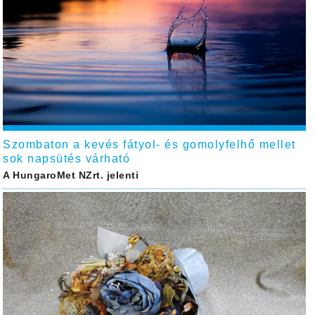
Szombaton a kevés fátyol- és gomolyfelhő mellet
sok napsütés várható
A HungaroMet NZrt. jelenti