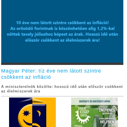
Magyar Péter: tíz éve nem látott szintre
csökkent az infláció
A miniszterelnök közölte: hosszú idő után először csökkent
az élelmiszerek ára