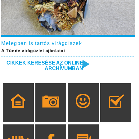
Melegben is tartós virágdíszek
A Tünde virágüzlet ajánlatai
CIKKEK KERESÉSE AZ ONLINE
ARCHÍVUMBAN