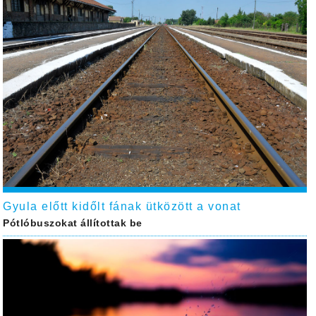
Gyula előtt kidőlt fának ütközött a vonat
Pótlóbuszokat állítottak be