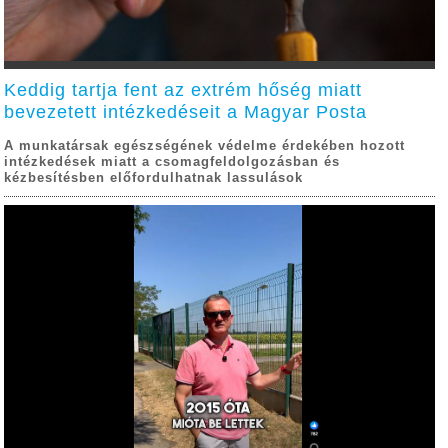
Keddig tartja fent az extrém hőség miatt
bevezetett intézkedéseit a Magyar Posta
A munkatársak egészségének védelme érdekében hozott
intézkedések miatt a csomagfeldolgozásban és
kézbesítésben előfordulhatnak lassulások