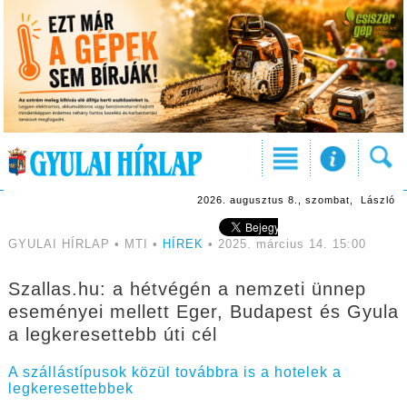
2026. augusztus 8., szombat, László
GYULAI HÍRLAP • MTI •
HÍREK
• 2025. március 14. 15:00
Szallas.hu: a hétvégén a nemzeti ünnep
eseményei mellett Eger, Budapest és Gyula
a legkeresettebb úti cél
A szállástípusok közül továbbra is a hotelek a
legkeresettebbek