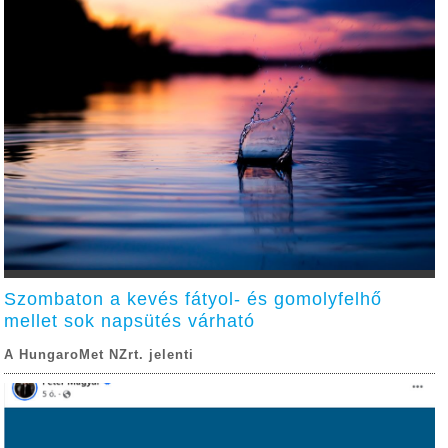
Szombaton a kevés fátyol- és gomolyfelhő
mellet sok napsütés várható
A HungaroMet NZrt. jelenti