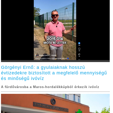
Görgényi Ernő: a gyulaiaknak hosszú
évtizedekre biztosított a megfelelő mennyiségű
és minőségű ivóvíz
A fürdővárosba a Maros-hordalékkúpból érkezik ivóvíz