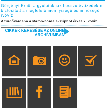
Görgényi Ernő: a gyulaiaknak hosszú évtizedekre
biztosított a megfelelő mennyiségű és minőségű
ivóvíz
A fürdővárosba a Maros-hordalékkúpból érkezik ivóvíz
CIKKEK KERESÉSE AZ ONLINE
ARCHÍVUMBAN