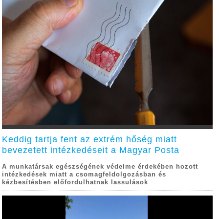
Keddig tartja fent az extrém hőség miatt
bevezetett intézkedéseit a Magyar Posta
A munkatársak egészségének védelme érdekében hozott
intézkedések miatt a csomagfeldolgozásban és
kézbesítésben előfordulhatnak lassulások