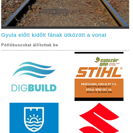
Gyula előtt kidőlt fának ütközött a vonat
Pótlóbuszokat állítottak be