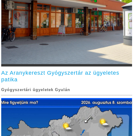
Az Aranykereszt Gyógyszertár az ügyeletes
patika
Gyógyszertári ügyeletek Gyulán