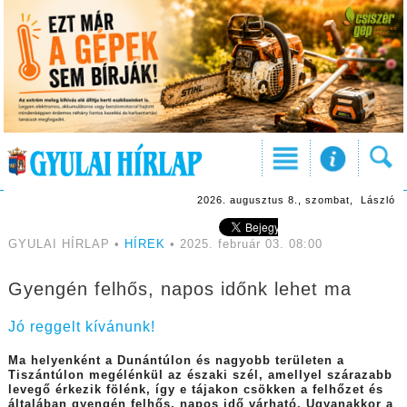
2026. augusztus 8., szombat, László
GYULAI HÍRLAP •
HÍREK
• 2025. február 03. 08:00
Gyengén felhős, napos időnk lehet ma
Jó reggelt kívánunk!
Ma helyenként a Dunántúlon és nagyobb területen a
Tiszántúlon megélénkül az északi szél, amellyel szárazabb
levegő érkezik fölénk, így e tájakon csökken a felhőzet és
általában gyengén felhős, napos idő várható. Ugyanakkor a