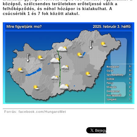
középső, szélcsendes területeken erőteljessé válik a
felhőképződés, és néhol hózápor is kialakulhat. A
csúcsérték 1 és 7 fok között alakul.
Forrás: facebook.com/HungaroMet