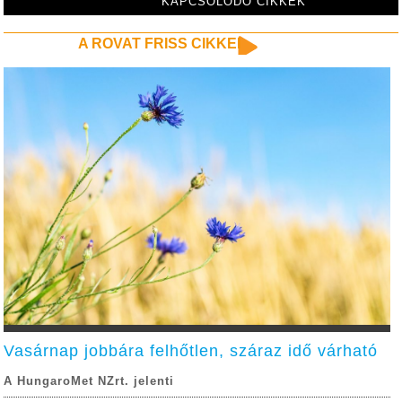
KAPCSOLÓDÓ CIKKEK
A ROVAT FRISS CIKKEI
Vasárnap jobbára felhőtlen, száraz idő várható
A HungaroMet NZrt. jelenti