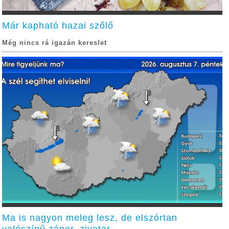
Már kapható hazai szőlő
Még nincs rá igazán kereslet
Ma is nagyon meleg lesz, de elszórtan
valószínű zápor, zivatar