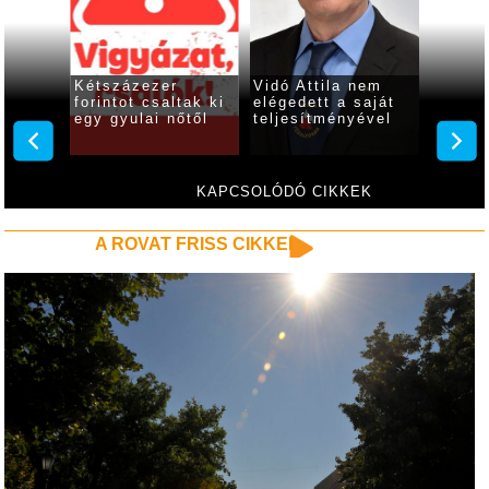
ajánlja
Kétszázezer
Vidó Attila nem
Leadta
forintot csaltak ki
elégedett a saját
Vidó A
egy gyulai nőtől
teljesítményével
KAPCSOLÓDÓ CIKKEK
A ROVAT FRISS CIKKEI