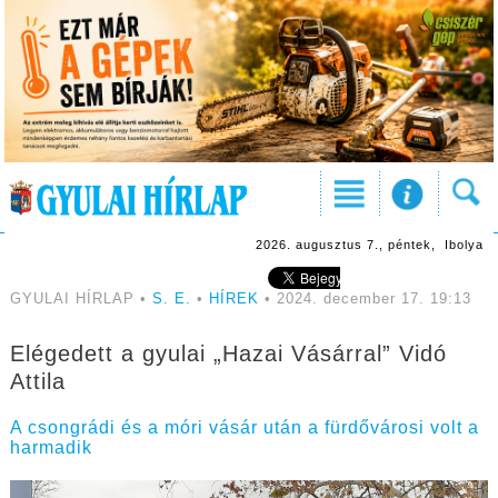
2026. augusztus 7., péntek, Ibolya
GYULAI HÍRLAP •
S. E.
•
HÍREK
• 2024. december 17. 19:13
Elégedett a gyulai „Hazai Vásárral” Vidó
Attila
A csongrádi és a móri vásár után a fürdővárosi volt a
harmadik