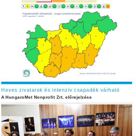
Heves zivatarok és intenzív csapadék várható
A HungaroMet Nonprofit Zrt. előrejelzése