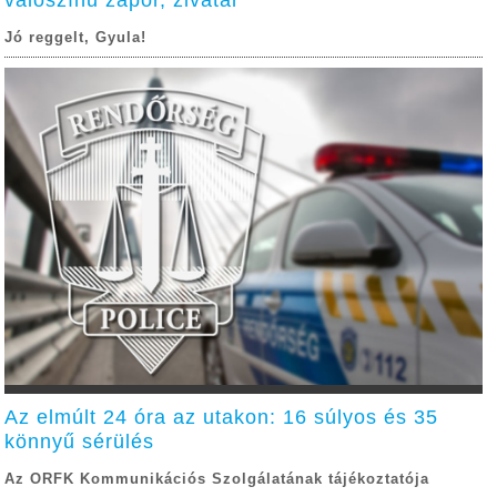
Jó reggelt, Gyula!
Az elmúlt 24 óra az utakon: 16 súlyos és 35
könnyű sérülés
Az ORFK Kommunikációs Szolgálatának tájékoztatója