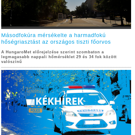
Másodfokúra mérsékelte a harmadfokú
hőségriasztást az országos tiszti főorvos
A HungaroMet előrejelzése szerint szombaton a
legmagasabb nappali hőmérséklet 29 és 34 fok között
valószínű