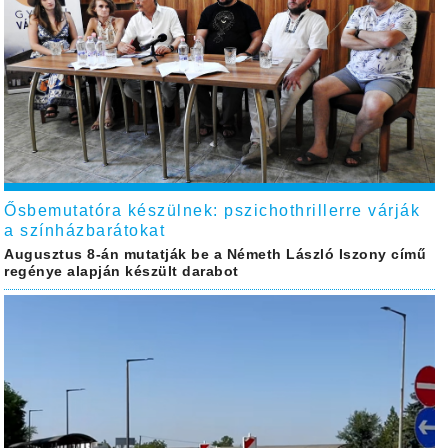
Ősbemutatóra készülnek: pszichothrillerre várják
a színházbarátokat
Augusztus 8-án mutatják be a Németh László Iszony című
regénye alapján készült darabot