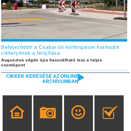
Befejeződött a Csabai úti körforgalom harmadik
cikkelyének a felújítása
Augusztus végén újra használható lesz a teljes
csomópont
CIKKEK KERESÉSE AZ ONLINE
ARCHÍVUMBAN