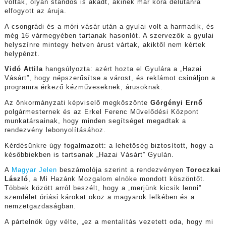
voltak, olyan standos is akadt, akinek már kora délutánra
elfogyott az áruja.
A csongrádi és a móri vásár után a gyulai volt a harmadik, és
még 16 vármegyében tartanak hasonlót. A szervezők a gyulai
helyszínre mintegy hetven árust vártak, akiktől nem kértek
helypénzt.
Vidó Attila
hangsúlyozta: azért hozta el Gyulára a „Hazai
Vásárt”, hogy népszerűsítse a várost, és reklámot csináljon a
programra érkező kézműveseknek, árusoknak.
Az önkormányzati képviselő megköszönte
Görgényi Ernő
polgármesternek és az Erkel Ferenc Művelődési Központ
munkatársainak, hogy minden segítséget megadtak a
rendezvény lebonyolításához.
Kérdésünkre úgy fogalmazott: a lehetőség biztosított, hogy a
későbbiekben is tartsanak „Hazai Vásárt” Gyulán.
A
Magyar Jelen
beszámolója szerint a rendezvényen
Toroczkai
László
, a Mi Hazánk Mozgalom elnöke mondott köszöntőt.
Többek között arról beszélt, hogy a „merjünk kicsik lenni”
szemlélet óriási károkat okoz a magyarok lelkében és a
nemzetgazdaságban.
A pártelnök úgy vélte, „ez a mentalitás vezetett oda, hogy mi