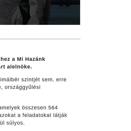
shez a Mi Hazánk
rt alelnöke.
málbér szintjét sem, erre
e, országgyűlési
 amelyek összesen 564
zokat a feladatokat látják
ül súlyos.