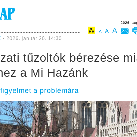
2026. au
A
A
A
K
• 2026. január 20. 14:30
ati tűzoltók bérezése mia
hez a Mi Hazánk
 a figyelmet a problémára