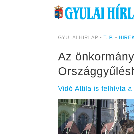
GYULAI HÍRLAP •
T. P.
•
HÍRE
Az önkormányz
Országgyűlés
Vidó Attila is felhívta