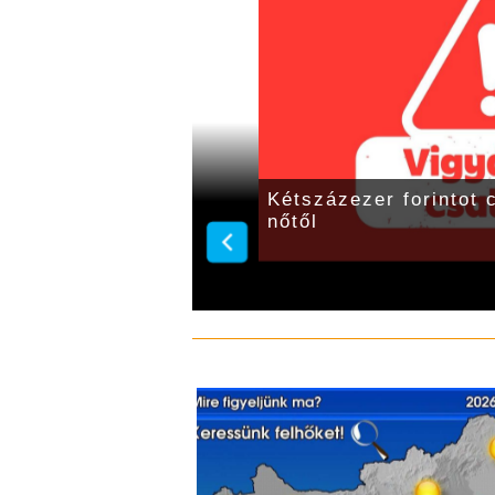
 Attila
Kétszázezer forintot 
nőtől