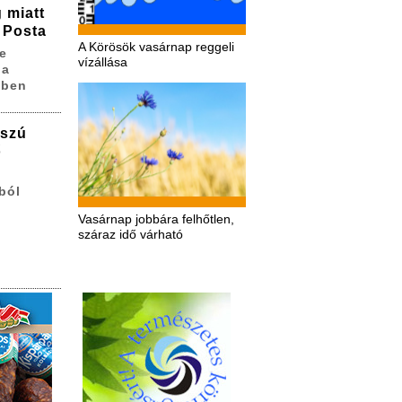
 miatt
 Posta
A Körösök vasárnap reggeli
e
vízállása
 a
sben
sszú
ő
ból
Vasárnap jobbára felhőtlen,
száraz idő várható