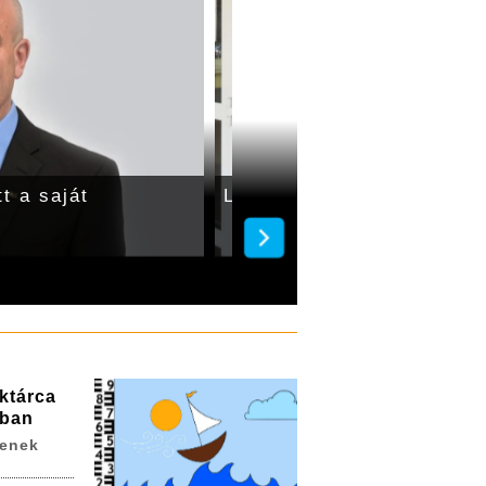
t a saját
Leadta a voksát Vidó Atti
ktárca
ában
zenek