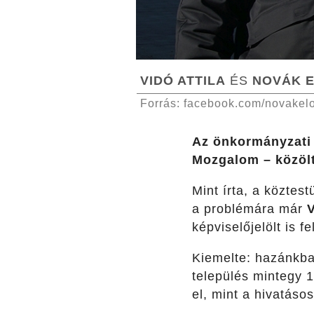
VIDÓ ATTILA
ÉS
NOVÁK 
Forrás: facebook.com/novakel
Az önkormányzati 
Mozgalom – közölt
Mint írta, a köztest
a problémára már
V
képviselőjelölt is fe
Kiemelte: hazánkba
település mintegy 1
el, mint a hivatáso