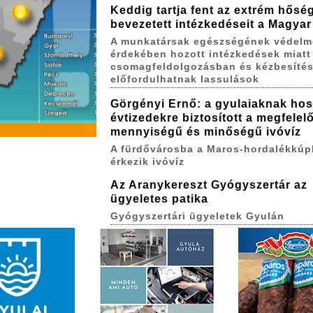
Keddig tartja fent az extrém hőség
bevezetett intézkedéseit a Magyar
A munkatársak egészségének védelm
érdekében hozott intézkedések miatt
csomagfeldolgozásban és kézbesíté
előfordulhatnak lassulások
Görgényi Ernő: a gyulaiaknak ho
évtizedekre biztosított a megfelel
mennyiségű és minőségű ivóvíz
A fürdővárosba a Maros-hordalékkúp
érkezik ivóvíz
Az Aranykereszt Gyógyszertár az
ügyeletes patika
Gyógyszertári ügyeletek Gyulán