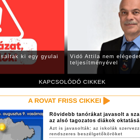
csaltak ki egy gyulai
Vidó Attila nem elégedet
teljesítményével
KAPCSOLÓDÓ CIKKEK
A ROVAT FRISS CIKKEI
Rövidebb tanórákat javasolt a sza
az alsó tagozatos diákok oktatás
Azt is javasolták: az iskolák szervez
rendszeres beszélgetőköröket