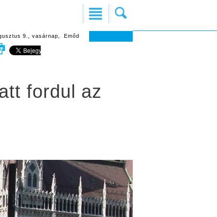
gusztus 9., vasárnap, Emőd
tt fordul az