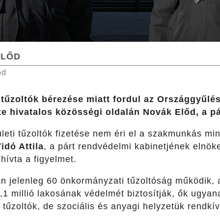
ELŐD
od
tűzoltók bérezése miatt fordul az Országgyűlé
e hivatalos közösségi oldalán Novák Előd, a pá
ületi tűzoltók fizetése
nem éri el a szakmunkás mini
idó Attila
, a párt rendvédelmi kabinetjének elnök
lhívta a figyelmet.
n jelenleg 60 önkormányzati tűzoltóság működik,
,1 millió lakosának védelmét biztosítják, ők ugyana
s tűzoltók, de szociális és anyagi helyzetük rendkív