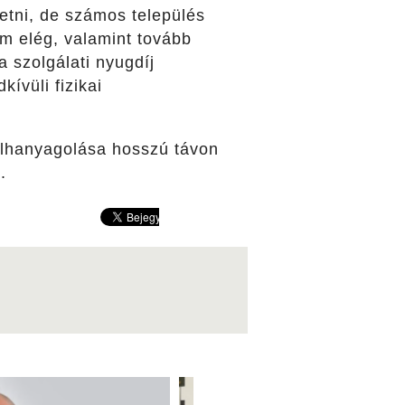
etni, de számos település
em elég, valamint tovább
a szolgálati nyugdíj
ívüli fizikai
elhanyagolása hosszú távon
.