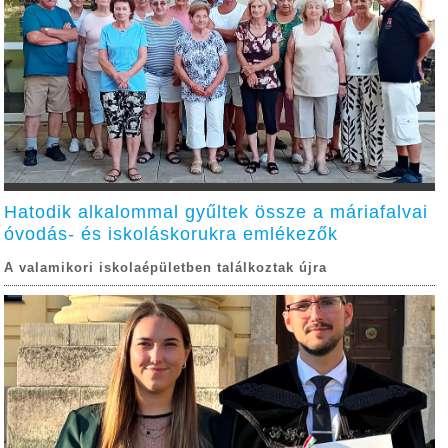
Hatodik alkalommal gyűltek össze a máriafalvai
óvodás- és iskoláskorukra emlékezők
A valamikori iskolaépületben találkoztak újra