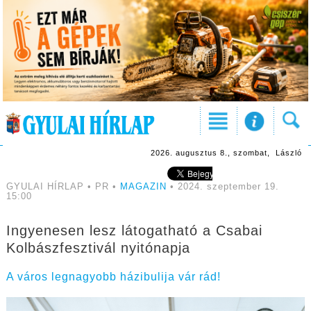
2026. augusztus 8., szombat, László
GYULAI HÍRLAP • PR •
MAGAZIN
• 2024. szeptember 19.
15:00
Ingyenesen lesz látogatható a Csabai
Kolbászfesztivál nyitónapja
A város legnagyobb házibulija vár rád!