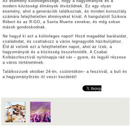
Az esemény különlegessége, hogy a hagyományok és a
modern közösségi élmények ötvöződnek. Ez egy olyan
esemény, ahol a generációk találkoznak, és minden korosztály
számára felejthetetlen élményeket kínál. A hangulatról Szikora
Róbert és az R-GO, a Santa Muerte zenekar, és még sokan
mások gondoskodnak.
Ne hagyd ki ezt a különleges napot! Hozd magaddal barátaidat,
családodat, és csatlakozz a város legnagyobb házibulijához.
Éld át velünk ezt a felejthetetlen napot, ahol az ízek, a
hagyományok és a közösség összefonódik. A Csabai
Kolbászfesztivál nyitónapja rád vár – gyere, és legyél részese
a város történetének.
Találkozzunk október 24-én, csütörtökön– a fesztivál, a buli és
a hagyományőrzés itt veszi kezdetét!