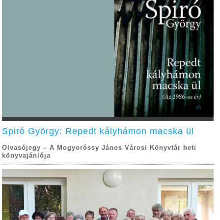
Spiró György: Repedt kályhámon macska ül
Olvasójegy – A Mogyoróssy János Városi Könyvtár heti
könyvajánlója