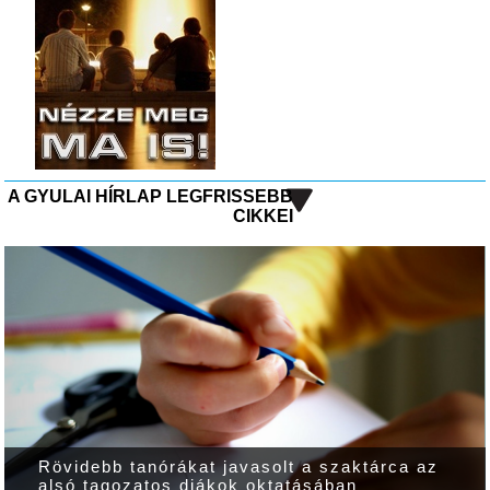
A GYULAI HÍRLAP LEGFRISSEBB
CIKKEI
Rövidebb tanórákat javasolt a szaktárca az
alsó tagozatos diákok oktatásában