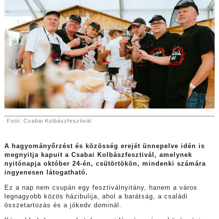
Fotó: Csabai Kolbászfesztivál
A hagyományőrzést és közösség erejét ünnepelve idén is
megnyitja kapuit a Csabai Kolbászfesztivál, amelynek
nyitónapja október 24-én, csütörtökön, mindenki számára
ingyenesen látogatható.
Ez a nap nem csupán egy fesztiválnyitány, hanem a város
legnagyobb közös házibulija, ahol a barátság, a családi
összetartozás és a jókedv dominál.