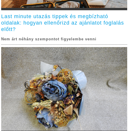
Last minute utazás tippek és megbízható
oldalak: hogyan ellenőrizd az ajánlatot foglalás
előtt?
Nem árt néhány szempontot figyelembe venni