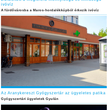
ivóvíz
A fürdővárosba a Maros-hordalékkúpból érkezik ivóvíz
Az Aranykereszt Gyógyszertár az ügyeletes patika
Gyógyszertári ügyeletek Gyulán