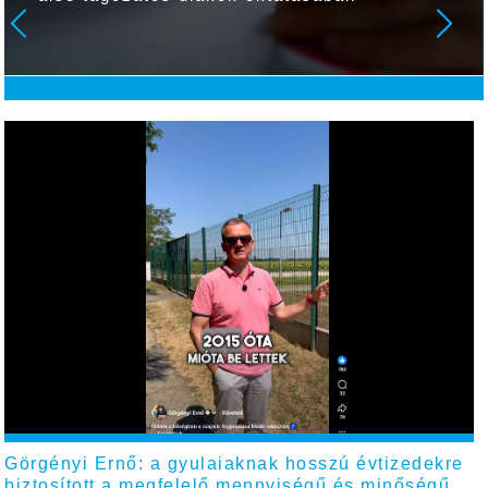
Görgényi Ernő: a gyulaiaknak hosszú évtizedekre
biztosított a megfelelő mennyiségű és minőségű