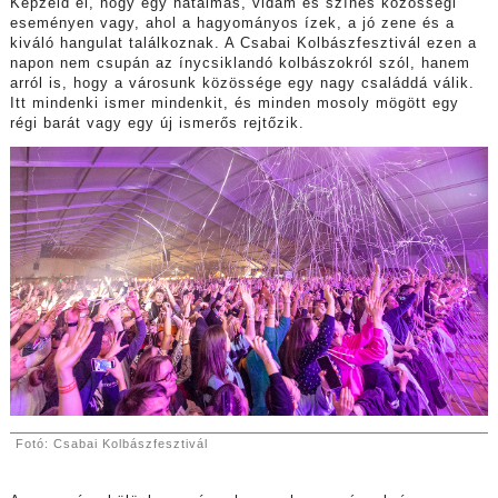
Képzeld el, hogy egy hatalmas, vidám és színes közösségi
eseményen vagy, ahol a hagyományos ízek, a jó zene és a
kiváló hangulat találkoznak. A Csabai Kolbászfesztivál ezen a
napon nem csupán az ínycsiklandó kolbászokról szól, hanem
arról is, hogy a városunk közössége egy nagy családdá válik.
Itt mindenki ismer mindenkit, és minden mosoly mögött egy
régi barát vagy egy új ismerős rejtőzik.
Fotó: Csabai Kolbászfesztivál