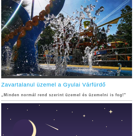
Zavartalanul üzemel a Gyulai Várfürdő
„Minden normál rend szerint üzemel és üzemelni is fog!”