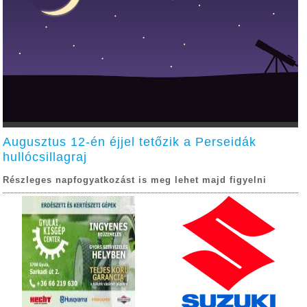
Augusztus 12-én éjjel tetőzik a Perseidák
hullócsillagraj
Részleges napfogyatkozást is meg lehet majd figyelni