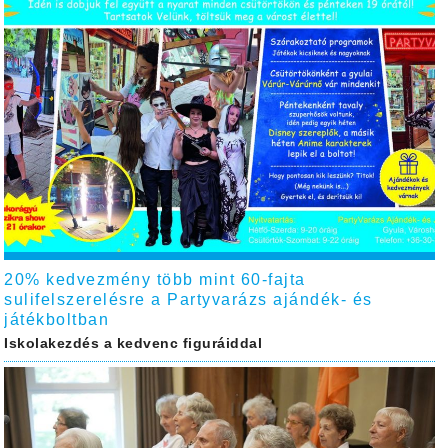
20% kedvezmény több mint 60-fajta
sulifelszerelésre a Partyvarázs ajándék- és
játékboltban
Iskolakezdés a kedvenc figuráiddal