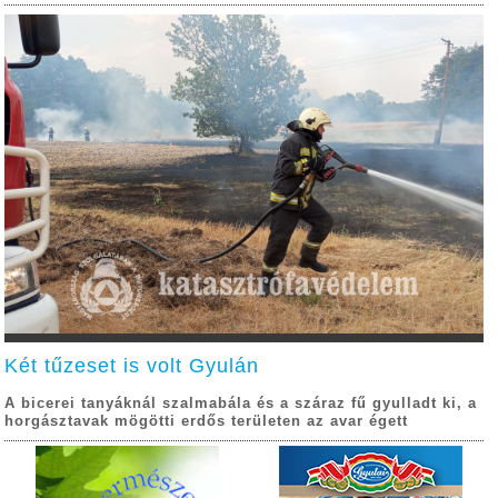
Két tűzeset is volt Gyulán
A bicerei tanyáknál szalmabála és a száraz fű gyulladt ki, a
horgásztavak mögötti erdős területen az avar égett