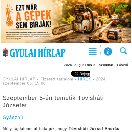
2026. augusztus 8., szombat, László
GYULAI HÍRLAP • Fizetett tartalom •
HÍREK
• 2024.
szeptember 03. 15:00
Szeptember 5-én temetik Tövisháti
Józsefet
Gyászhír
Mély fájdalommal tudatjuk, hogy
Tövisháti József András