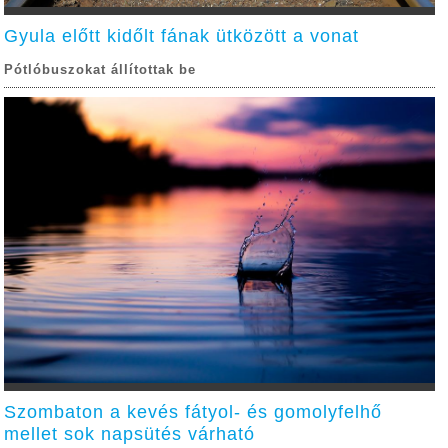
Gyula előtt kidőlt fának ütközött a vonat
Pótlóbuszokat állítottak be
Szombaton a kevés fátyol- és gomolyfelhő
mellet sok napsütés várható