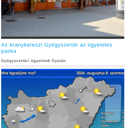
Az Aranykereszt Gyógyszertár az ügyeletes
patika
Gyógyszertári ügyeletek Gyulán