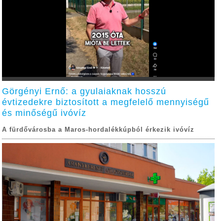
Görgényi Ernő: a gyulaiaknak hosszú
évtizedekre biztosított a megfelelő mennyiségű
és minőségű ivóvíz
A fürdővárosba a Maros-hordalékkúpból érkezik ivóvíz