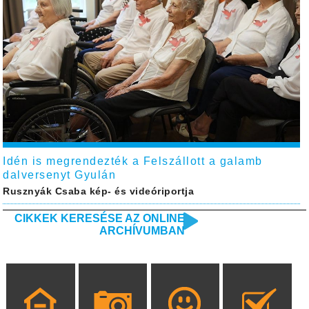
Idén is megrendezték a Felszállott a galamb
dalversenyt Gyulán
Rusznyák Csaba kép- és videóriportja
CIKKEK KERESÉSE AZ ONLINE
ARCHÍVUMBAN