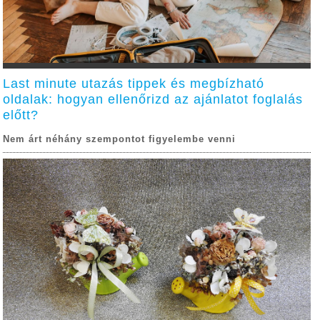
Last minute utazás tippek és megbízható
oldalak: hogyan ellenőrizd az ajánlatot foglalás
előtt?
Nem árt néhány szempontot figyelembe venni