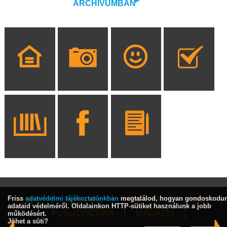
ARCHÍVUMBAN
Friss
adatvédelmi tájékoztatónkban
megtalálod, hogyan gondoskodu
HÍREK
KULTÚRA
INTERJÚ
SPORT
adataid védelméről. Oldalainkon HTTP-sütiket használunk a jobb
PUBLICISZTIKA
MAGAZIN
működésért.
Jöhet a süti?