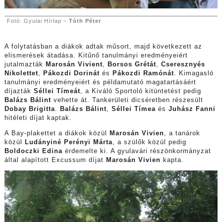
Fotó: Gyulai Hírlap –
Tóth Péter
A folytatásban a diákok adtak műsort, majd következett az
elismerések átadása. Kitűnő tanulmányi eredményeiért
jutalmazták
Marosán Vivient
,
Borsos Grétát
,
Cseresznyés
Nikolettet
,
Pákozdi Dorinát
és
Pákozdi Ramónát
. Kimagasló
tanulmányi eredményeiért és példamutató magatartásáért
díjazták
Séllei Tímeát
, a Kiváló Sportoló kitüntetést pedig
Balázs Bálint
vehette át. Tankerületi dicséretben részesült
Dobay Brigitta
.
Balázs Bálint
,
Séllei Tímea
és
Juhász Fanni
hitéleti díjat kaptak.
A Bay-plakettet a diákok közül
Marosán Vivien
, a tanárok
közül
Ludányiné Perényi Márta
, a szülők közül pedig
Boldoczki Edina
érdemelte ki. A gyulavári részönkormányzat
által alapított Excussum díjat
Marosán Vivien
kapta.