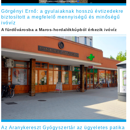
Görgényi Ernő: a gyulaiaknak hosszú évtizedekre
biztosított a megfelelő mennyiségű és minőségű
ivóvíz
A fürdővárosba a Maros-hordalékkúpból érkezik ivóvíz
Az Aranykereszt Gyógyszertár az ügyeletes patika