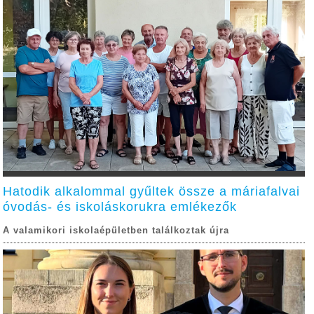
Hatodik alkalommal gyűltek össze a máriafalvai
óvodás- és iskoláskorukra emlékezők
A valamikori iskolaépületben találkoztak újra