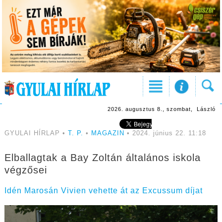
2026. augusztus 8., szombat, László
GYULAI HÍRLAP •
T. P.
•
MAGAZIN
• 2024. június 22. 11:18
Elballagtak a Bay Zoltán általános iskola
végzősei
Idén Marosán Vivien vehette át az Excussum díjat