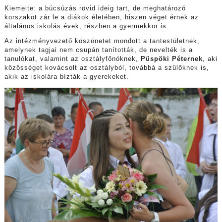
Kiemelte: a búcsúzás rövid ideig tart, de meghatározó
korszakot zár le a diákok életében, hiszen véget érnek az
általános iskolás évek, részben a gyermekkor is.
Az intézményvezető köszönetet mondott a tantestületnek,
amelynek tagjai nem csupán tanították, de nevelték is a
tanulókat, valamint az osztályfőnöknek,
Püspöki Péternek
, aki
közösséget kovácsolt az osztályból, továbbá a szülőknek is,
akik az iskolára bízták a gyerekeket.