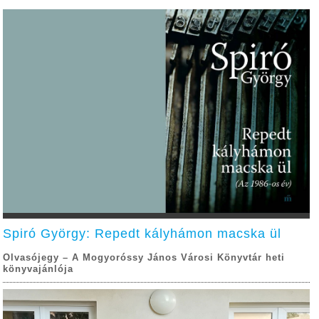
Spiró György: Repedt kályhámon macska ül
Olvasójegy – A Mogyoróssy János Városi Könyvtár heti
könyvajánlója