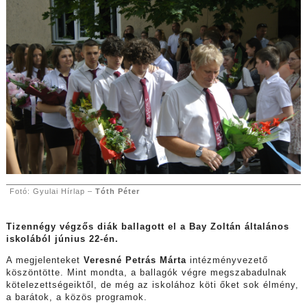
Fotó: Gyulai Hírlap –
Tóth Péter
Tizennégy végzős diák ballagott el a Bay Zoltán általános
iskolából június 22-én.
A megjelenteket
Veresné Petrás Márta
intézményvezető
köszöntötte. Mint mondta, a ballagók végre megszabadulnak
kötelezettségeiktől, de még az iskolához köti őket sok élmény,
a barátok, a közös programok.