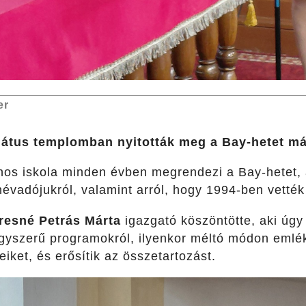
er
mátus templomban nyitották meg a Bay-hetet má
ános iskola minden évben megrendezi a Bay-hetet,
vadójukról, valamint arról, hogy 1994-ben vették
resné Petrás Márta
igazgató köszöntötte, aki úgy
 egyszerű programokról, ilyenkor méltó módon eml
eiket, és erősítik az összetartozást.