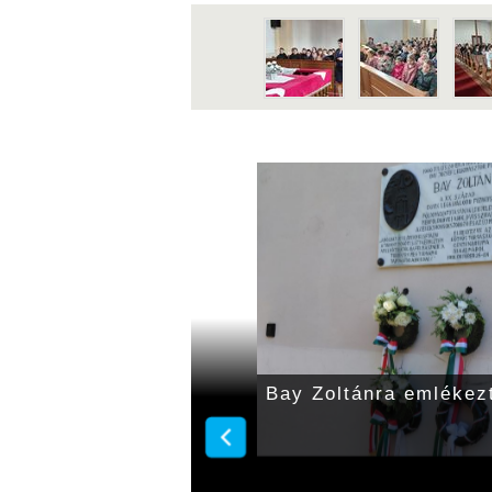
laváriban
Bay Zoltánra emlékez