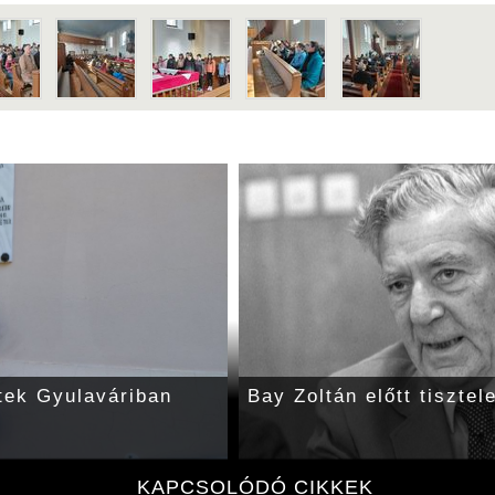
tek Gyulaváriban
Bay Zoltán előtt tisztel
KAPCSOLÓDÓ CIKKEK