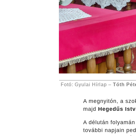
Fotó: Gyulai Hírlap –
Tóth Pét
A megnyitón, a szo
majd
Hegedűs Ist
A délután folyamán 
további napjain pe