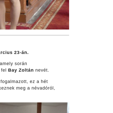
rcius 23-án.
 amely során
 fel
Bay Zoltán
nevét.
 fogalmazott, ez a hét
ékeznek meg a névadóról,