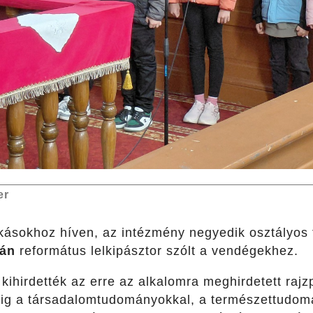
er
kásokhoz híven, az intézmény negyedik osztályos 
ván
református lelkipásztor szólt a vendégekhez.
kihirdették az erre az alkalomra meghirdetett rajz
dig a társadalomtudományokkal, a természettudom