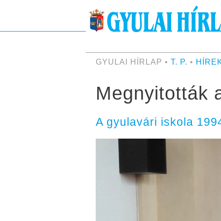
GYULAI HÍRLAP •
T. P.
•
HÍRE
Megnyitották 
A gyulavári iskola 1994