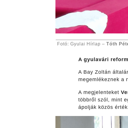
Fotó: Gyulai Hírlap –
Tóth Pét
A gyulavári refor
A Bay Zoltán által
megemlékeznek a né
A megjelenteket
Ve
többről szól, mint
ápolják közös érték