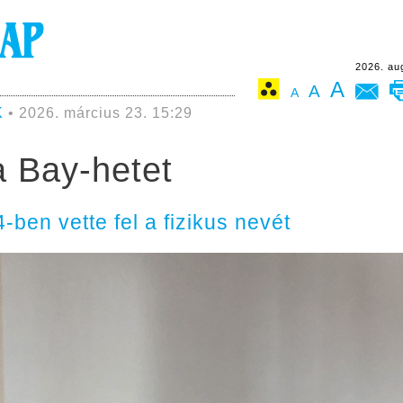
2026. au
A
A
A
K
• 2026. március 23. 15:29
a Bay-hetet
-ben vette fel a fizikus nevét