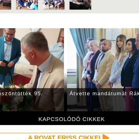
öszöntötték 95.
Átvette mandátumát Rák
KAPCSOLÓDÓ CIKKEK
A ROVAT FRISS CIKKEI