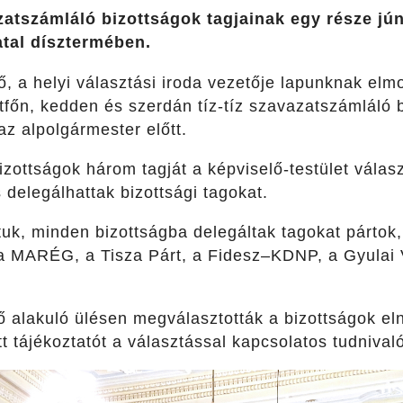
zatszámláló bizottságok tagjainak egy része jún
atal dísztermében.
, a helyi választási iroda vezetője lapunknak el
főn, kedden és szerdán tíz-tíz szavazatszámláló b
z alpolgármester előtt.
bizottságok három tagját a képviselő-testület válas
s delegálhattak bizottsági tagokat.
uk, minden bizottságba delegáltak tagokat pártok,
: a MARÉG, a Tisza Párt, a Fidesz–KDNP, a Gyulai
ő alakuló ülésen megválasztották a bizottságok eln
tt tájékoztatót a választással kapcsolatos tudnivaló