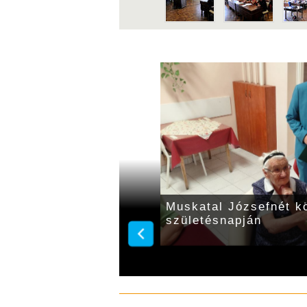
ai nemzetiségi
Muskatal Józsefnét k
iselő-testületei
születésnapján