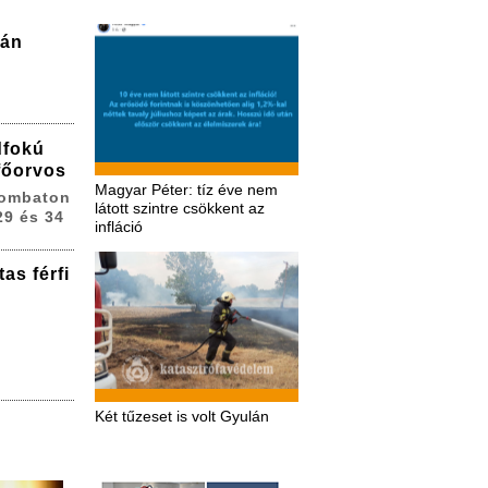
zán
dfokú
 főorvos
Magyar Péter: tíz éve nem
zombaton
látott szintre csökkent az
29 és 34
infláció
as férfi
Két tűzeset is volt Gyulán