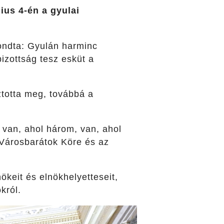
ius 4-én a gyulai
mondta: Gyulán harminc
izottság tesz esküt a
ztotta meg, továbbá a
 van, ahol három, van, ahol
 Városbarátok Köre és az
ökeit és elnökhelyetteseit,
król.