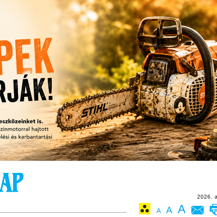
2026. 
A
A
A