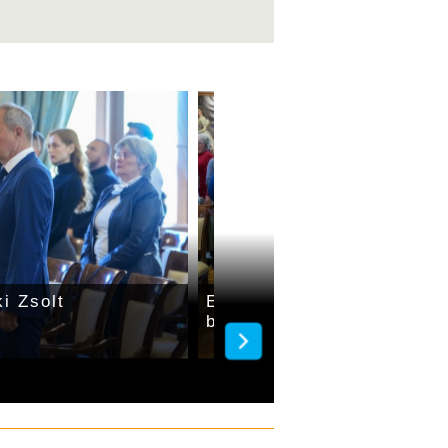
i Zsolt
Esküt tettek a szavazats
bizottságok tagjai