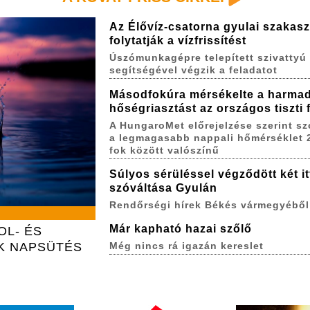
Az Élővíz-csatorna gyulai szakas
folytatják a vízfrissítést
Úszómunkagépre telepített szivattyú
segítségével végzik a feladatot
Másodfokúra mérsékelte a harma
hőségriasztást az országos tiszti
A HungaroMet előrejelzése szerint s
a legmagasabb nappali hőmérséklet 
fok között valószínű
Súlyos sérüléssel végződött két itt
szóváltása Gyulán
Rendőrségi hírek Békés vármegyéből
Már kapható hazai szőlő
OL- ÉS
K NAPSÜTÉS
Még nincs rá igazán kereslet