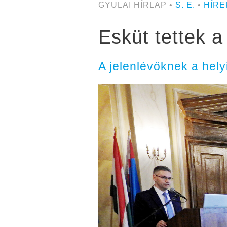
GYULAI HÍRLAP •
S. E.
•
HÍRE
Esküt tettek a
A jelenlévőknek a helyi