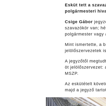
Esküt tett a szava
polgármesteri hiv
Csige Gábor
jegyző
szavazókör van; hét
polgármester vagy a
Mint ismertette, a 
jelölőszervezetek i
A jegyzőtől megtudt
öt jelölőszervezet
MSZP.
Az eskütételt követ
majd a jegyző tarto