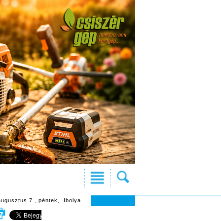
augusztus 7., péntek, Ibolya